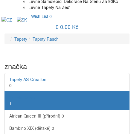
Levné Samolepící Dekorace Na Stěnu Za 90Kč
Levné Tapety Na Zeď
Wish List
0
0
0.00 Kč
Tapety
Tapety Rasch
značka
Tapety AS-Creation
0
Tapety Rasch
1
African Queen III (přírodní)
0
Bambino XIX (dětské)
0