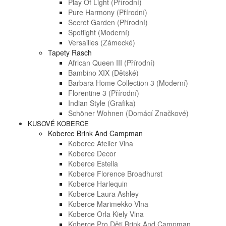
Play Of Light (přírodní)
Pure Harmony (přírodní)
Secret Garden (přírodní)
Spotlight (moderní)
Versailles (zámecké)
Tapety Rasch
African Queen III (přírodní)
Bambino XIX (dětské)
Barbara Home Collection 3 (moderní)
Florentine 3 (přírodní)
Indian Style (grafika)
Schöner Wohnen (domácí Značkové)
KUSOVÉ KOBERCE
Koberce Brink And Campman
Koberce Atelier Vlna
Koberce Decor
Koberce Estella
Koberce Florence Broadhurst
Koberce Harlequin
Koberce Laura Ashley
Koberce Marimekko Vlna
Koberce Orla Kiely Vlna
Koberce Pro Děti Brink And Campman