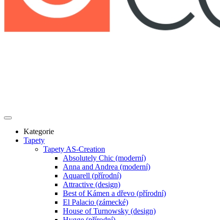
Kategorie
Tapety
Tapety AS-Creation
Absolutely Chic (moderní)
Anna and Andrea (moderní)
Aquarell (přírodní)
Attractive (design)
Best of Kámen a dřevo (přírodní)
El Palacio (zámecké)
House of Turnowsky (design)
Hygge (přírodní)