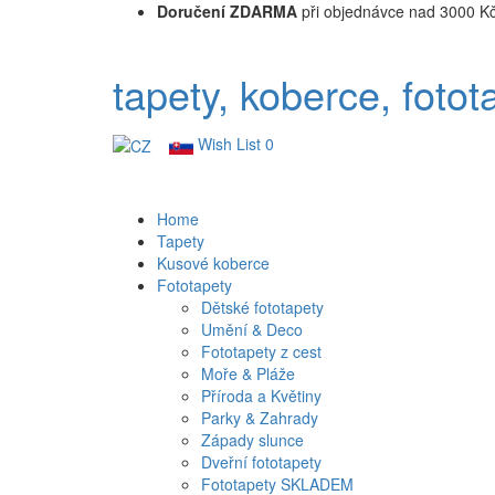
Doručení ZDARMA
při objednávce nad 3000 K
tapety, koberce, fotot
Wish List
0
Home
Tapety
Kusové koberce
Fototapety
Dětské fototapety
Umění & Deco
Fototapety z cest
Moře & Pláže
Příroda a Květiny
Parky & Zahrady
Západy slunce
Dveřní fototapety
Fototapety SKLADEM