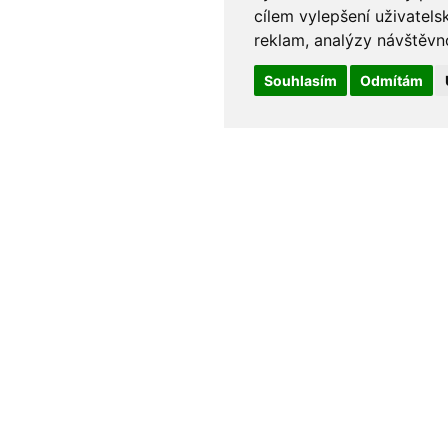
cílem vylepšení uživatel
reklam, analýzy návštěvno
Souhlasím
Odmítám
90Kč