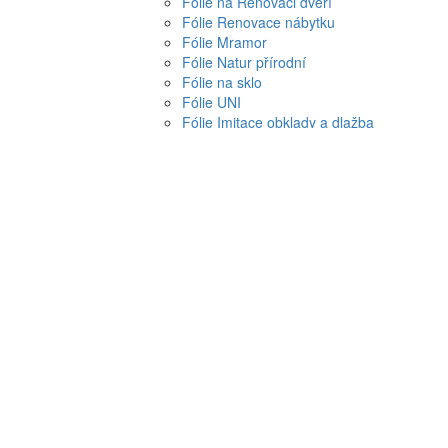
Fólie na Renovaci dveří
Fólie Renovace nábytku
Fólie Mramor
Fólie Natur přírodní
Fólie na sklo
Fólie UNI
Fólie Imitace obklady a dlažba
Fólie Metráž
Fólie SKLADEM
Fólie protisluneční na okna a sklo
Barvy
Barvy tónovací
Barvy do bytu
Barvy na malířské šablony
Malířské šablony
Malířské dekorační šablony
Pomůcky pro tapetování
Lepidla na tapety, tmely
Tapetářské nářadí
Tapety a dekorace od 90 Kč
Levné samolepící dekorace na stěnu za 
Levné tapety na zeď