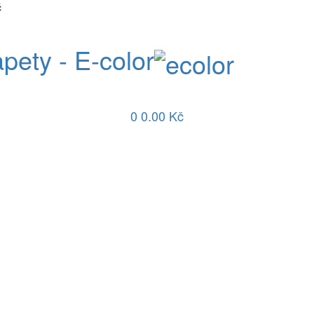
č
apety - E-color
0
0.00 Kč