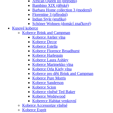
African Queen III (přírodní)
Bambino XIX (dětské)
Barbara Home collection 3 (moderní)
Florentine 3 (přírodní)
Indian Style (grafika)
Schöner Wohnen (domácí značkové)
Kusové koberce
Koberce Brink and Campman
Koberce Atelier vlna
Koberce Decor
Koberce Estella
Koberce Florence Broadhurst
Koberce Harlequin
Koberce Laura Ashley
Koberce Marimekko vlna
Koberce Orla Kiely vlna
Koberce pro děti Brink and Campman
Koberce Pure Morris
Koberce Sanderson
Koberce Scion
Koberce vlněné Ted Baker
Koberce Wedgwood
Koberece Habitat venkovní
Koberce Accessorize vlněné
Koberce Esprit