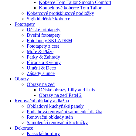
Koberce Tom Tailor Smooth Comfort
Koupelnové koberce Tom Tailor
Kobercové protiskluzové podložky
Sigikid dětské koberce
Fototapety
Dětské fototapety
Dveřní fototapety
Fototapety SKLADEM
Fototapety z cest
Moře & Pláže
Parky & Zahrady
Příroda a Květiny
Umění & Deco
Západy slunce
Obrazy
Obrazy na zeď
Dětské obrazy Lilly and Luis
Obrazy na zeď Patel 2
Renovační obklady a dlažba
Obkladové kuchyňské panely
Podlahová renovační samolepící dlažba
Renovační obklady stěn
Samolepící renovační kachličky
Dekorace
Klasické bordury