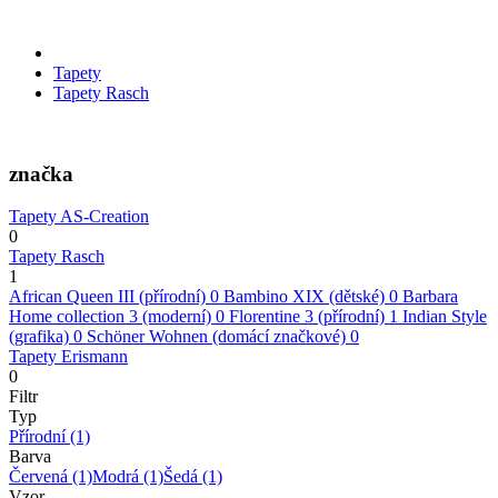
Tapety
Tapety Rasch
značka
Tapety AS-Creation
0
Tapety Rasch
1
African Queen III (přírodní)
0
Bambino XIX (dětské)
0
Barbara
Home collection 3 (moderní)
0
Florentine 3 (přírodní)
1
Indian Style
(grafika)
0
Schöner Wohnen (domácí značkové)
0
Tapety Erismann
0
Filtr
Typ
Přírodní
(1)
Barva
Červená
(1)
Modrá
(1)
Šedá
(1)
Vzor