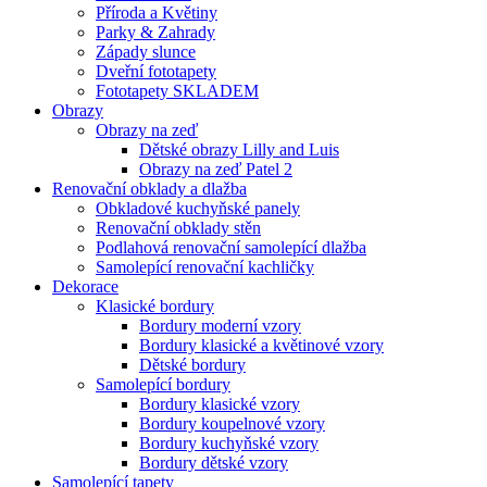
Příroda a Květiny
Parky & Zahrady
Západy slunce
Dveřní fototapety
Fototapety SKLADEM
Obrazy
Obrazy na zeď
Dětské obrazy Lilly and Luis
Obrazy na zeď Patel 2
Renovační obklady a dlažba
Obkladové kuchyňské panely
Renovační obklady stěn
Podlahová renovační samolepící dlažba
Samolepící renovační kachličky
Dekorace
Klasické bordury
Bordury moderní vzory
Bordury klasické a květinové vzory
Dětské bordury
Samolepící bordury
Bordury klasické vzory
Bordury koupelnové vzory
Bordury kuchyňské vzory
Bordury dětské vzory
Samolepící tapety