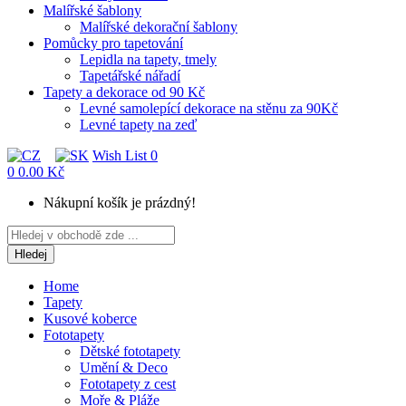
Malířské šablony
Malířské dekorační šablony
Pomůcky pro tapetování
Lepidla na tapety, tmely
Tapetářské nářadí
Tapety a dekorace od 90 Kč
Levné samolepící dekorace na stěnu za 90Kč
Levné tapety na zeď
Wish List
0
0
0.00 Kč
Nákupní košík je prázdný!
Hledej
Home
Tapety
Kusové koberce
Fototapety
Dětské fototapety
Umění & Deco
Fototapety z cest
Moře & Pláže