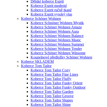
Dětské koberce Esprit
Koberce Esprit moderní
Koberce Esprit ručně tkané
Koberce Esprit vysoký vlas
Koberce Schöner Wohnen
Koberce Schnöner Wohnen Mystik
Koberce Schöner Wohnen Amaze
Koberce Schöner Wohnen Aura
Koberce Schöner Wohnen Balance
Koberce Schöner Wohnen Magic
Koberce Schöner Wohnen Summer
Koberce Schöner Wohnen Tender
Koberce Schöner Wohnen Winsome
Koupelnové předložky Schöner Wohnen
Koberce SKLADEM
Koberce Tom Tailor
Koberce Tom Tailor Cozy
Koberce Tom Tailor Fine Lines
Koberce Tom Tailor Fluffy
Koberce Tom Tailor Funky Orient
Koberce Tom Tailor Funky Outdoor
Koberce Tom Tailor Garden
Koberce Tom Tailor Groove
Koberce Tom Tailor Shapes
Koberce Tom Tailor Shine