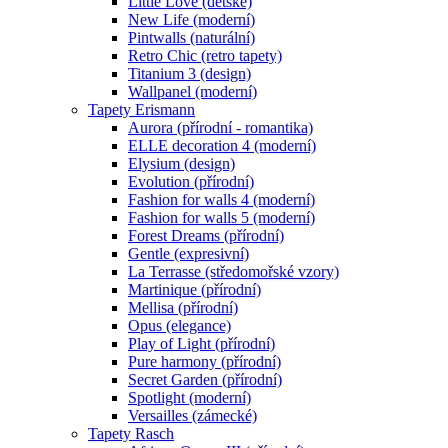
Little Love (dětské)
New Life (moderní)
Pintwalls (naturální)
Retro Chic (retro tapety)
Titanium 3 (design)
Wallpanel (moderní)
Tapety Erismann
Aurora (přírodní - romantika)
ELLE decoration 4 (moderní)
Elysium (design)
Evolution (přírodní)
Fashion for walls 4 (moderní)
Fashion for walls 5 (moderní)
Forest Dreams (přírodní)
Gentle (expresivní)
La Terrasse (středomořské vzory)
Martinique (přírodní)
Mellisa (přírodní)
Opus (elegance)
Play of Light (přírodní)
Pure harmony (přírodní)
Secret Garden (přírodní)
Spotlight (moderní)
Versailles (zámecké)
Tapety Rasch