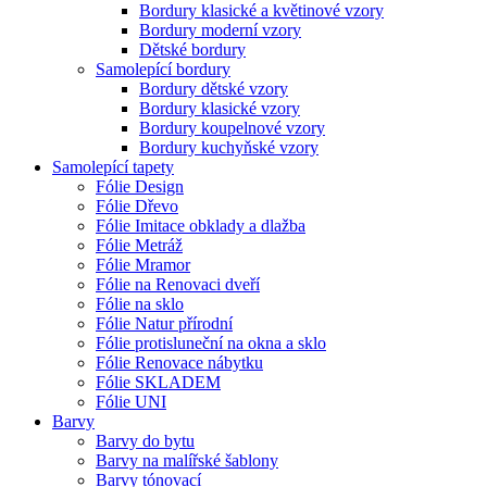
Bordury klasické a květinové vzory
Bordury moderní vzory
Dětské bordury
Samolepící bordury
Bordury dětské vzory
Bordury klasické vzory
Bordury koupelnové vzory
Bordury kuchyňské vzory
Samolepící tapety
Fólie Design
Fólie Dřevo
Fólie Imitace obklady a dlažba
Fólie Metráž
Fólie Mramor
Fólie na Renovaci dveří
Fólie na sklo
Fólie Natur přírodní
Fólie protisluneční na okna a sklo
Fólie Renovace nábytku
Fólie SKLADEM
Fólie UNI
Barvy
Barvy do bytu
Barvy na malířské šablony
Barvy tónovací