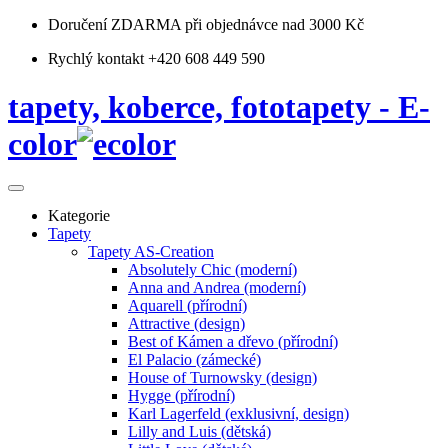
Doručení ZDARMA
při objednávce nad 3000 Kč
Rychlý kontakt +420 608 449 590
tapety, koberce, fototapety - E-
color
Kategorie
Tapety
Tapety AS-Creation
Absolutely Chic (moderní)
Anna and Andrea (moderní)
Aquarell (přírodní)
Attractive (design)
Best of Kámen a dřevo (přírodní)
El Palacio (zámecké)
House of Turnowsky (design)
Hygge (přírodní)
Karl Lagerfeld (exklusivní, design)
Lilly and Luis (dětská)