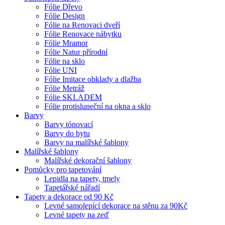
Fólie Dřevo
Fólie Design
Fólie na Renovaci dveří
Fólie Renovace nábytku
Fólie Mramor
Fólie Natur přírodní
Fólie na sklo
Fólie UNI
Fólie Imitace obklady a dlažba
Fólie Metráž
Fólie SKLADEM
Fólie protisluneční na okna a sklo
Barvy
Barvy tónovací
Barvy do bytu
Barvy na malířské šablony
Malířské šablony
Malířské dekorační šablony
Pomůcky pro tapetování
Lepidla na tapety, tmely
Tapetářské nářadí
Tapety a dekorace od 90 Kč
Levné samolepící dekorace na stěnu za 90Kč
Levné tapety na zeď