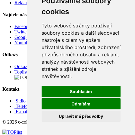
Používáme soubory
Reklamace
cookies
Najdete nás
Tyto webové stránky používají
Facebook
Twitter
soubory cookies a další sledovací
Google
nástroje s cílem vylepšení
Youtube
uživatelského prostředí, zobrazení
přizpůsobeného obsahu a reklam,
Odkazy
analýzy návštěvnosti webových
Odkazy
stránek a zjištění zdroje
Toplist
návštěvnosti.
Kontakt
Souhlasím
Sídlo firmy: Boženy Němcové 739/1, Svitavy 568 02, CZ
Odmítám
Telefon: +420 608 449 590
E-mail: info@e-color.cz
Upravit mé předvolby
© 2026 e-color.cz