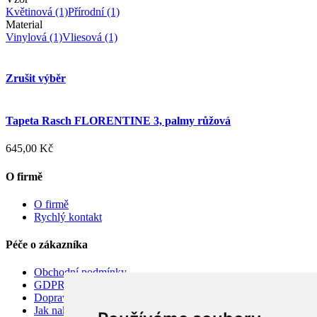
Květinová
(1)
Přírodní
(1)
Material
Vinylová
(1)
Vliesová
(1)
Zrušit výběr
Tapeta Rasch FLORENTINE 3, palmy růžová
645,00 Kč
O firmě
O firmě
Rychlý kontakt
Péče o zákazníka
Obchodní podmínky
GDPR
Doprava
Jak nakupovat