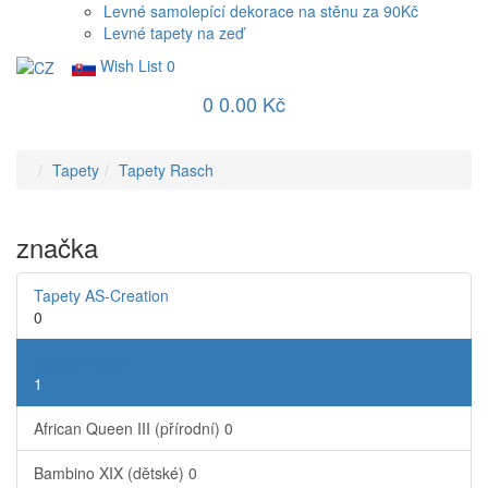
Levné samolepící dekorace na stěnu za 90Kč
Levné tapety na zeď
Wish List
0
0
0.00 Kč
Tapety
Tapety Rasch
značka
Tapety AS-Creation
0
Tapety Rasch
1
African Queen III (přírodní)
0
Bambino XIX (dětské)
0