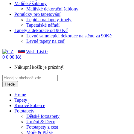
Malířské šablony
Malířské dekorační šablony
Pomůcky pro tapetování
Lepidla na tapety, tmely
Tapetářské nářadí
Tapety a dekorace od 90 Kč
Levné samolepící dekorace na stěnu za 90Kč
Levné tapety na zeď
Wish List
0
0
0.00 Kč
Nákupní košík je prázdný!
Hledej
Home
Tapety
Kusové koberce
Fototapety
Dětské fototapety
Umění & Deco
Fototapety z cest
Moře & Pláže