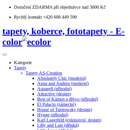
Doručení ZDARMA
při objednávce nad 3000 Kč
Rychlý kontakt +420 608 449 590
tapety, koberce, fototapety - E-
color
Kategorie
Tapety
Tapety AS-Creation
Absolutely Chic (moderní)
Anna and Andrea (moderní)
Aquarell (přírodní)
Attractive (design)
Best of Kámen a dřevo (přírodní)
El Palacio (zámecké)
House of Turnowsky (design)
Hygge (přírodní)
Karl Lagerfeld (exklusivní, design)
Lilly and Luis (dětská)