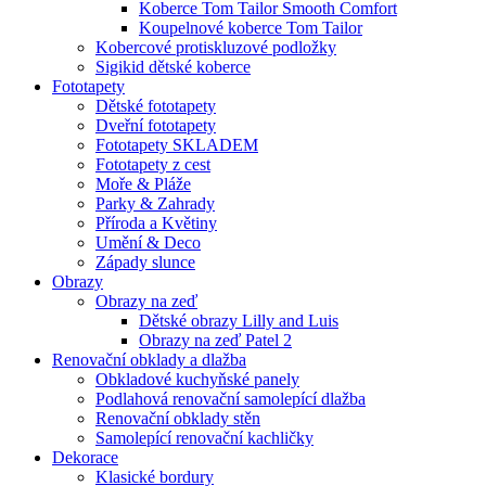
Koberce Tom Tailor Smooth Comfort
Koupelnové koberce Tom Tailor
Kobercové protiskluzové podložky
Sigikid dětské koberce
Fototapety
Dětské fototapety
Dveřní fototapety
Fototapety SKLADEM
Fototapety z cest
Moře & Pláže
Parky & Zahrady
Příroda a Květiny
Umění & Deco
Západy slunce
Obrazy
Obrazy na zeď
Dětské obrazy Lilly and Luis
Obrazy na zeď Patel 2
Renovační obklady a dlažba
Obkladové kuchyňské panely
Podlahová renovační samolepící dlažba
Renovační obklady stěn
Samolepící renovační kachličky
Dekorace
Klasické bordury