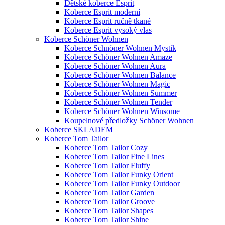
Dětské koberce Esprit
Koberce Esprit moderní
Koberce Esprit ručně tkané
Koberce Esprit vysoký vlas
Koberce Schöner Wohnen
Koberce Schnöner Wohnen Mystik
Koberce Schöner Wohnen Amaze
Koberce Schöner Wohnen Aura
Koberce Schöner Wohnen Balance
Koberce Schöner Wohnen Magic
Koberce Schöner Wohnen Summer
Koberce Schöner Wohnen Tender
Koberce Schöner Wohnen Winsome
Koupelnové předložky Schöner Wohnen
Koberce SKLADEM
Koberce Tom Tailor
Koberce Tom Tailor Cozy
Koberce Tom Tailor Fine Lines
Koberce Tom Tailor Fluffy
Koberce Tom Tailor Funky Orient
Koberce Tom Tailor Funky Outdoor
Koberce Tom Tailor Garden
Koberce Tom Tailor Groove
Koberce Tom Tailor Shapes
Koberce Tom Tailor Shine