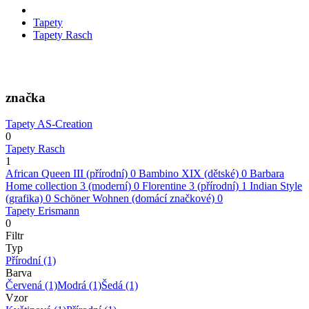
Tapety
Tapety Rasch
značka
Tapety AS-Creation
0
Tapety Rasch
1
African Queen III (přírodní)
0
Bambino XIX (dětské)
0
Barbara
Home collection 3 (moderní)
0
Florentine 3 (přírodní)
1
Indian Style
(grafika)
0
Schöner Wohnen (domácí značkové)
0
Tapety Erismann
0
Filtr
Typ
Přírodní
(1)
Barva
Červená
(1)
Modrá
(1)
Šedá
(1)
Vzor