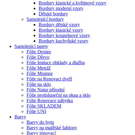
Bordury klasické a květinové vzory
Bordury moderní vzory
Dětské bordury
Samolepící bordury
Bordury dětské vzory
Bordury klasické vzory
Bordury koupelnové vzory
Bordury kuchyňské vzory
Samolepící tapety
Fólie Design
Fólie Dřevo
Fólie Imitace obklady a dlažba
Fólie Metráž
Fólie Mramor
Fólie na Renovaci dveří
Fólie na sklo
Fólie Natur přírodní
Fólie protisluneční na okna a sklo
Fólie Renovace nábytku
Fólie SKLADEM
Fólie UNI
Barvy
Barvy do bytu
Barvy na malířské šablony
Barvy tónovací