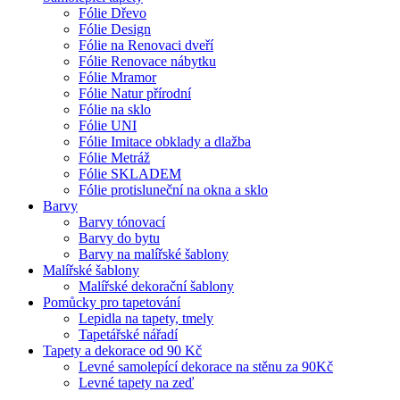
Fólie Dřevo
Fólie Design
Fólie na Renovaci dveří
Fólie Renovace nábytku
Fólie Mramor
Fólie Natur přírodní
Fólie na sklo
Fólie UNI
Fólie Imitace obklady a dlažba
Fólie Metráž
Fólie SKLADEM
Fólie protisluneční na okna a sklo
Barvy
Barvy tónovací
Barvy do bytu
Barvy na malířské šablony
Malířské šablony
Malířské dekorační šablony
Pomůcky pro tapetování
Lepidla na tapety, tmely
Tapetářské nářadí
Tapety a dekorace od 90 Kč
Levné samolepící dekorace na stěnu za 90Kč
Levné tapety na zeď