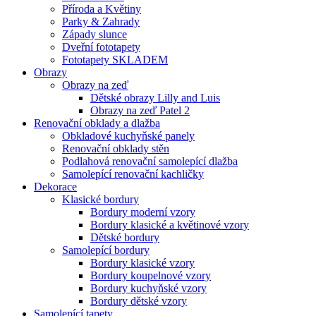
Příroda a Květiny
Parky & Zahrady
Západy slunce
Dveřní fototapety
Fototapety SKLADEM
Obrazy
Obrazy na zeď
Dětské obrazy Lilly and Luis
Obrazy na zeď Patel 2
Renovační obklady a dlažba
Obkladové kuchyňské panely
Renovační obklady stěn
Podlahová renovační samolepící dlažba
Samolepící renovační kachličky
Dekorace
Klasické bordury
Bordury moderní vzory
Bordury klasické a květinové vzory
Dětské bordury
Samolepící bordury
Bordury klasické vzory
Bordury koupelnové vzory
Bordury kuchyňské vzory
Bordury dětské vzory
Samolepící tapety