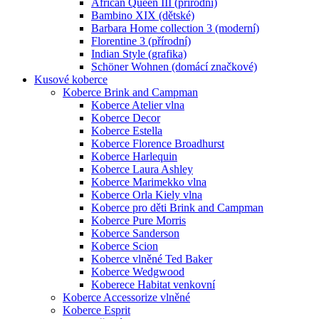
African Queen III (přírodní)
Bambino XIX (dětské)
Barbara Home collection 3 (moderní)
Florentine 3 (přírodní)
Indian Style (grafika)
Schöner Wohnen (domácí značkové)
Kusové koberce
Koberce Brink and Campman
Koberce Atelier vlna
Koberce Decor
Koberce Estella
Koberce Florence Broadhurst
Koberce Harlequin
Koberce Laura Ashley
Koberce Marimekko vlna
Koberce Orla Kiely vlna
Koberce pro děti Brink and Campman
Koberce Pure Morris
Koberce Sanderson
Koberce Scion
Koberce vlněné Ted Baker
Koberce Wedgwood
Koberece Habitat venkovní
Koberce Accessorize vlněné
Koberce Esprit