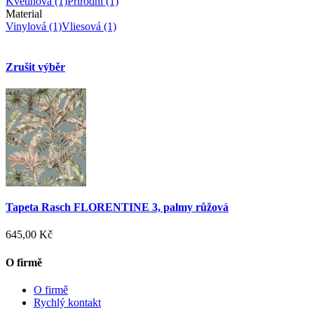
Květinová
(1)
Přírodní
(1)
Material
Vinylová
(1)
Vliesová
(1)
Zrušit výběr
Tapeta Rasch FLORENTINE 3, palmy růžová
645,00 Kč
O firmě
O firmě
Rychlý kontakt