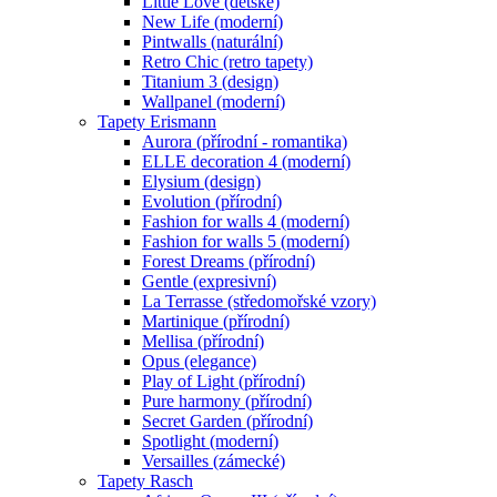
Little Love (dětské)
New Life (moderní)
Pintwalls (naturální)
Retro Chic (retro tapety)
Titanium 3 (design)
Wallpanel (moderní)
Tapety Erismann
Aurora (přírodní - romantika)
ELLE decoration 4 (moderní)
Elysium (design)
Evolution (přírodní)
Fashion for walls 4 (moderní)
Fashion for walls 5 (moderní)
Forest Dreams (přírodní)
Gentle (expresivní)
La Terrasse (středomořské vzory)
Martinique (přírodní)
Mellisa (přírodní)
Opus (elegance)
Play of Light (přírodní)
Pure harmony (přírodní)
Secret Garden (přírodní)
Spotlight (moderní)
Versailles (zámecké)
Tapety Rasch