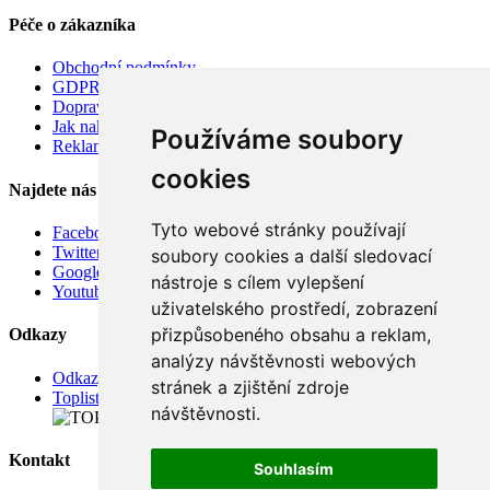
Péče o zákazníka
Obchodní podmínky
GDPR
Doprava
Jak nakupovat
Používáme soubory
Reklamace
cookies
Najdete nás
Tyto webové stránky používají
Facebook
Twitter
soubory cookies a další sledovací
Google
nástroje s cílem vylepšení
Youtube
uživatelského prostředí, zobrazení
přizpůsobeného obsahu a reklam,
Odkazy
analýzy návštěvnosti webových
Odkazy
stránek a zjištění zdroje
Toplist
návštěvnosti.
Kontakt
Souhlasím