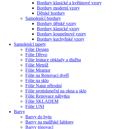
Bordury klasické a květinové vzory
Bordury moderní vzory
Dětské bordury
Samolepící bordury
Bordury dětské vzory
Bordury klasické vzory
Bordury koupelnové vzory
Bordury kuchyňské vzory
Samolepící tapety
Fólie Design
Fólie Dřevo
Fólie Imitace obklady a dlažba
Fólie Metráž
Fólie Mramor
Fólie na Renovaci dveří
Fólie na sklo
Fólie Natur přírodní
Fólie protisluneční na okna a sklo
Fólie Renovace nábytku
Fólie SKLADEM
Fólie UNI
Barvy
Barvy do bytu
Barvy na malířské šablony
Barvy tónovací