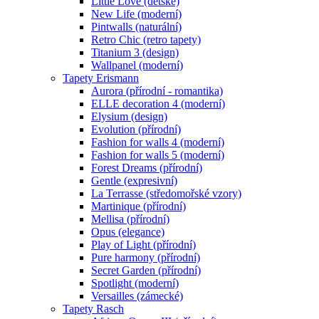
Little Love (dětské)
New Life (moderní)
Pintwalls (naturální)
Retro Chic (retro tapety)
Titanium 3 (design)
Wallpanel (moderní)
Tapety Erismann
Aurora (přírodní - romantika)
ELLE decoration 4 (moderní)
Elysium (design)
Evolution (přírodní)
Fashion for walls 4 (moderní)
Fashion for walls 5 (moderní)
Forest Dreams (přírodní)
Gentle (expresivní)
La Terrasse (středomořské vzory)
Martinique (přírodní)
Mellisa (přírodní)
Opus (elegance)
Play of Light (přírodní)
Pure harmony (přírodní)
Secret Garden (přírodní)
Spotlight (moderní)
Versailles (zámecké)
Tapety Rasch