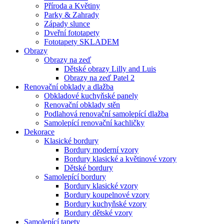
Příroda a Květiny
Parky & Zahrady
Západy slunce
Dveřní fototapety
Fototapety SKLADEM
Obrazy
Obrazy na zeď
Dětské obrazy Lilly and Luis
Obrazy na zeď Patel 2
Renovační obklady a dlažba
Obkladové kuchyňské panely
Renovační obklady stěn
Podlahová renovační samolepící dlažba
Samolepící renovační kachličky
Dekorace
Klasické bordury
Bordury moderní vzory
Bordury klasické a květinové vzory
Dětské bordury
Samolepící bordury
Bordury klasické vzory
Bordury koupelnové vzory
Bordury kuchyňské vzory
Bordury dětské vzory
Samolepící tapety