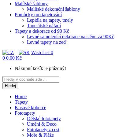
Malířské šablony
Malířské dekorační šablony
Pomůcky pro tapetování
Lepidla na tapety, tmely
Tapetářské nářadí
Tapety a dekorace od 90 Kč
Levné samolepící dekorace na stěnu za 90Kč
Levné tapety na zeď
Wish List
0
0
0.00 Kč
Nákupní košík je prázdný!
Hledej
Home
Tapety
Kusové koberce
Fototapety
Dětské fototapety
Umění & Deco
Fototapety z cest
Moře & Pláže