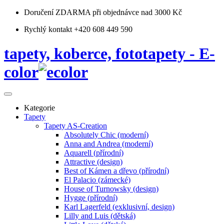
Doručení ZDARMA
při objednávce nad 3000 Kč
Rychlý kontakt +420 608 449 590
tapety, koberce, fototapety - E-
color
Kategorie
Tapety
Tapety AS-Creation
Absolutely Chic (moderní)
Anna and Andrea (moderní)
Aquarell (přírodní)
Attractive (design)
Best of Kámen a dřevo (přírodní)
El Palacio (zámecké)
House of Turnowsky (design)
Hygge (přírodní)
Karl Lagerfeld (exklusivní, design)
Lilly and Luis (dětská)