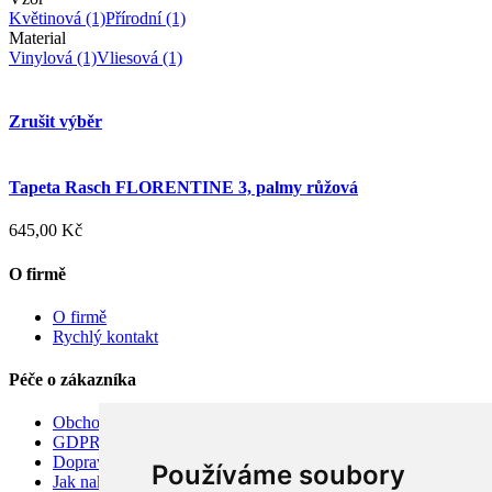
Květinová
(1)
Přírodní
(1)
Material
Vinylová
(1)
Vliesová
(1)
Zrušit výběr
Tapeta Rasch FLORENTINE 3, palmy růžová
645,00 Kč
O firmě
O firmě
Rychlý kontakt
Péče o zákazníka
Obchodní podmínky
GDPR
Doprava
Používáme soubory
Jak nakupovat