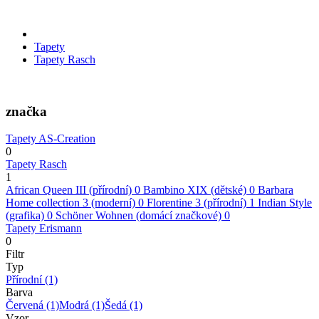
Tapety
Tapety Rasch
značka
Tapety AS-Creation
0
Tapety Rasch
1
African Queen III (přírodní)
0
Bambino XIX (dětské)
0
Barbara
Home collection 3 (moderní)
0
Florentine 3 (přírodní)
1
Indian Style
(grafika)
0
Schöner Wohnen (domácí značkové)
0
Tapety Erismann
0
Filtr
Typ
Přírodní
(1)
Barva
Červená
(1)
Modrá
(1)
Šedá
(1)
Vzor