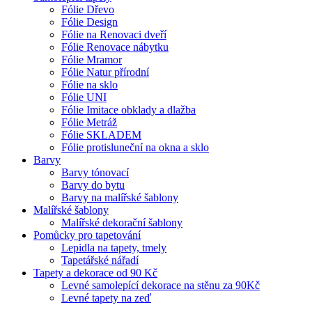
Fólie Dřevo
Fólie Design
Fólie na Renovaci dveří
Fólie Renovace nábytku
Fólie Mramor
Fólie Natur přírodní
Fólie na sklo
Fólie UNI
Fólie Imitace obklady a dlažba
Fólie Metráž
Fólie SKLADEM
Fólie protisluneční na okna a sklo
Barvy
Barvy tónovací
Barvy do bytu
Barvy na malířské šablony
Malířské šablony
Malířské dekorační šablony
Pomůcky pro tapetování
Lepidla na tapety, tmely
Tapetářské nářadí
Tapety a dekorace od 90 Kč
Levné samolepící dekorace na stěnu za 90Kč
Levné tapety na zeď