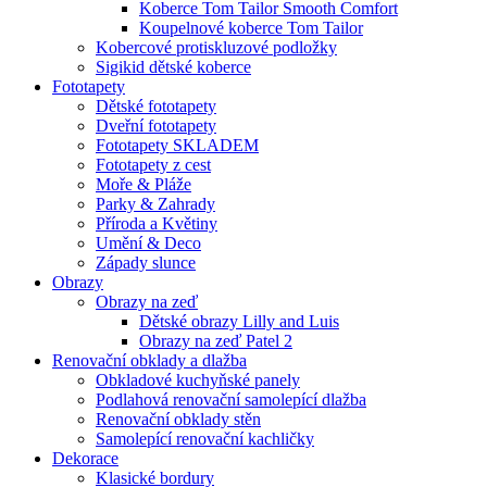
Koberce Tom Tailor Smooth Comfort
Koupelnové koberce Tom Tailor
Kobercové protiskluzové podložky
Sigikid dětské koberce
Fototapety
Dětské fototapety
Dveřní fototapety
Fototapety SKLADEM
Fototapety z cest
Moře & Pláže
Parky & Zahrady
Příroda a Květiny
Umění & Deco
Západy slunce
Obrazy
Obrazy na zeď
Dětské obrazy Lilly and Luis
Obrazy na zeď Patel 2
Renovační obklady a dlažba
Obkladové kuchyňské panely
Podlahová renovační samolepící dlažba
Renovační obklady stěn
Samolepící renovační kachličky
Dekorace
Klasické bordury