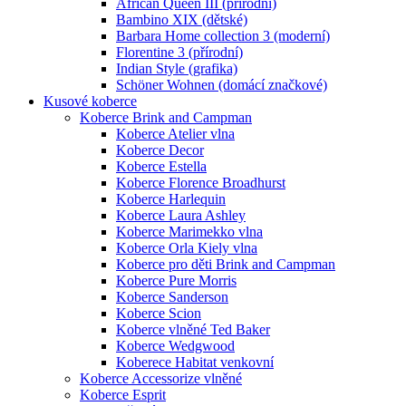
African Queen III (přírodní)
Bambino XIX (dětské)
Barbara Home collection 3 (moderní)
Florentine 3 (přírodní)
Indian Style (grafika)
Schöner Wohnen (domácí značkové)
Kusové koberce
Koberce Brink and Campman
Koberce Atelier vlna
Koberce Decor
Koberce Estella
Koberce Florence Broadhurst
Koberce Harlequin
Koberce Laura Ashley
Koberce Marimekko vlna
Koberce Orla Kiely vlna
Koberce pro děti Brink and Campman
Koberce Pure Morris
Koberce Sanderson
Koberce Scion
Koberce vlněné Ted Baker
Koberce Wedgwood
Koberece Habitat venkovní
Koberce Accessorize vlněné
Koberce Esprit