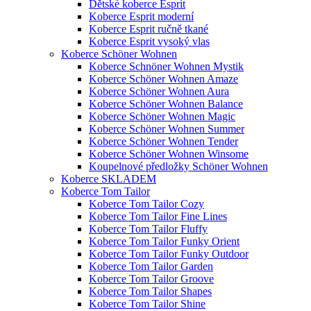
Dětské koberce Esprit
Koberce Esprit moderní
Koberce Esprit ručně tkané
Koberce Esprit vysoký vlas
Koberce Schöner Wohnen
Koberce Schnöner Wohnen Mystik
Koberce Schöner Wohnen Amaze
Koberce Schöner Wohnen Aura
Koberce Schöner Wohnen Balance
Koberce Schöner Wohnen Magic
Koberce Schöner Wohnen Summer
Koberce Schöner Wohnen Tender
Koberce Schöner Wohnen Winsome
Koupelnové předložky Schöner Wohnen
Koberce SKLADEM
Koberce Tom Tailor
Koberce Tom Tailor Cozy
Koberce Tom Tailor Fine Lines
Koberce Tom Tailor Fluffy
Koberce Tom Tailor Funky Orient
Koberce Tom Tailor Funky Outdoor
Koberce Tom Tailor Garden
Koberce Tom Tailor Groove
Koberce Tom Tailor Shapes
Koberce Tom Tailor Shine