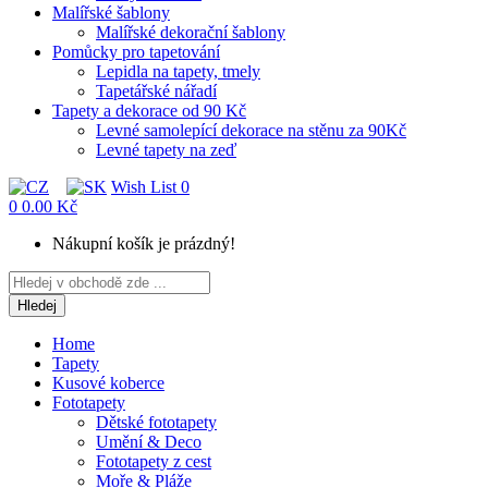
Malířské šablony
Malířské dekorační šablony
Pomůcky pro tapetování
Lepidla na tapety, tmely
Tapetářské nářadí
Tapety a dekorace od 90 Kč
Levné samolepící dekorace na stěnu za 90Kč
Levné tapety na zeď
Wish List
0
0
0.00 Kč
Nákupní košík je prázdný!
Hledej
Home
Tapety
Kusové koberce
Fototapety
Dětské fototapety
Umění & Deco
Fototapety z cest
Moře & Pláže