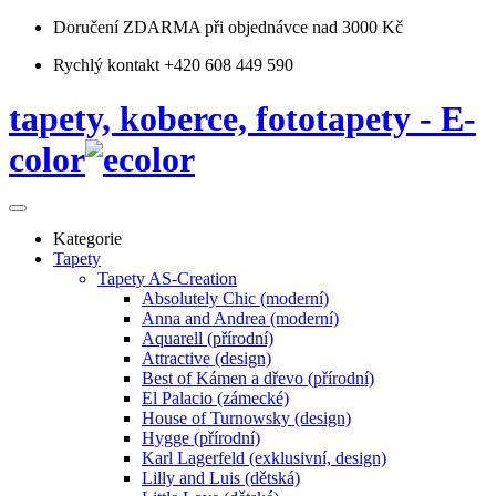
Doručení ZDARMA
při objednávce nad 3000 Kč
Rychlý kontakt +420 608 449 590
tapety, koberce, fototapety - E-
color
Kategorie
Tapety
Tapety AS-Creation
Absolutely Chic (moderní)
Anna and Andrea (moderní)
Aquarell (přírodní)
Attractive (design)
Best of Kámen a dřevo (přírodní)
El Palacio (zámecké)
House of Turnowsky (design)
Hygge (přírodní)
Karl Lagerfeld (exklusivní, design)
Lilly and Luis (dětská)