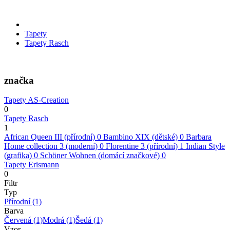
Tapety
Tapety Rasch
značka
Tapety AS-Creation
0
Tapety Rasch
1
African Queen III (přírodní)
0
Bambino XIX (dětské)
0
Barbara
Home collection 3 (moderní)
0
Florentine 3 (přírodní)
1
Indian Style
(grafika)
0
Schöner Wohnen (domácí značkové)
0
Tapety Erismann
0
Filtr
Typ
Přírodní
(1)
Barva
Červená
(1)
Modrá
(1)
Šedá
(1)
Vzor