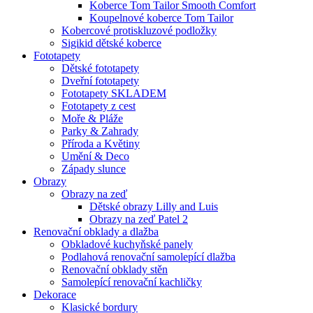
Koberce Tom Tailor Smooth Comfort
Koupelnové koberce Tom Tailor
Kobercové protiskluzové podložky
Sigikid dětské koberce
Fototapety
Dětské fototapety
Dveřní fototapety
Fototapety SKLADEM
Fototapety z cest
Moře & Pláže
Parky & Zahrady
Příroda a Květiny
Umění & Deco
Západy slunce
Obrazy
Obrazy na zeď
Dětské obrazy Lilly and Luis
Obrazy na zeď Patel 2
Renovační obklady a dlažba
Obkladové kuchyňské panely
Podlahová renovační samolepící dlažba
Renovační obklady stěn
Samolepící renovační kachličky
Dekorace
Klasické bordury