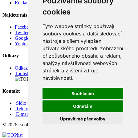
Používáme soubory
Reklamace
cookies
Najdete nás
Tyto webové stránky používají
Facebook
Twitter
soubory cookies a další sledovací
Google
nástroje s cílem vylepšení
Youtube
uživatelského prostředí, zobrazení
přizpůsobeného obsahu a reklam,
Odkazy
analýzy návštěvnosti webových
Odkazy
stránek a zjištění zdroje
Toplist
návštěvnosti.
Kontakt
Souhlasím
Sídlo firmy: Boženy Němcové 739/1, Svitavy 568 02, CZ
Odmítám
Telefon: +420 608 449 590
E-mail: info@e-color.cz
Upravit mé předvolby
© 2026 e-color.cz