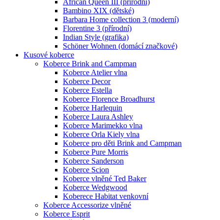
African Queen III (přírodní)
Bambino XIX (dětské)
Barbara Home collection 3 (moderní)
Florentine 3 (přírodní)
Indian Style (grafika)
Schöner Wohnen (domácí značkové)
Kusové koberce
Koberce Brink and Campman
Koberce Atelier vlna
Koberce Decor
Koberce Estella
Koberce Florence Broadhurst
Koberce Harlequin
Koberce Laura Ashley
Koberce Marimekko vlna
Koberce Orla Kiely vlna
Koberce pro děti Brink and Campman
Koberce Pure Morris
Koberce Sanderson
Koberce Scion
Koberce vlněné Ted Baker
Koberce Wedgwood
Koberece Habitat venkovní
Koberce Accessorize vlněné
Koberce Esprit