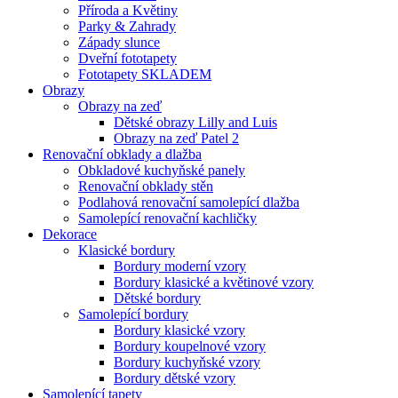
Příroda a Květiny
Parky & Zahrady
Západy slunce
Dveřní fototapety
Fototapety SKLADEM
Obrazy
Obrazy na zeď
Dětské obrazy Lilly and Luis
Obrazy na zeď Patel 2
Renovační obklady a dlažba
Obkladové kuchyňské panely
Renovační obklady stěn
Podlahová renovační samolepící dlažba
Samolepící renovační kachličky
Dekorace
Klasické bordury
Bordury moderní vzory
Bordury klasické a květinové vzory
Dětské bordury
Samolepící bordury
Bordury klasické vzory
Bordury koupelnové vzory
Bordury kuchyňské vzory
Bordury dětské vzory
Samolepící tapety