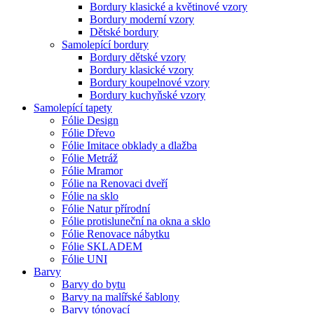
Bordury klasické a květinové vzory
Bordury moderní vzory
Dětské bordury
Samolepící bordury
Bordury dětské vzory
Bordury klasické vzory
Bordury koupelnové vzory
Bordury kuchyňské vzory
Samolepící tapety
Fólie Design
Fólie Dřevo
Fólie Imitace obklady a dlažba
Fólie Metráž
Fólie Mramor
Fólie na Renovaci dveří
Fólie na sklo
Fólie Natur přírodní
Fólie protisluneční na okna a sklo
Fólie Renovace nábytku
Fólie SKLADEM
Fólie UNI
Barvy
Barvy do bytu
Barvy na malířské šablony
Barvy tónovací