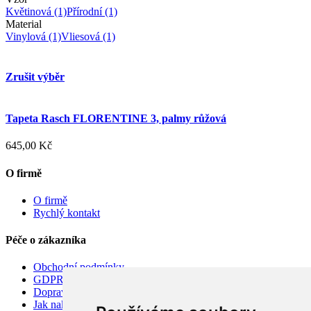
Květinová
(1)
Přírodní
(1)
Material
Vinylová
(1)
Vliesová
(1)
Zrušit výběr
Tapeta Rasch FLORENTINE 3, palmy růžová
645,00 Kč
O firmě
O firmě
Rychlý kontakt
Péče o zákazníka
Obchodní podmínky
GDPR
Doprava
Jak nakupovat