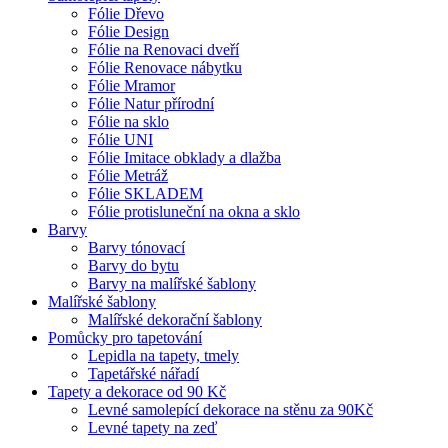
Fólie Dřevo
Fólie Design
Fólie na Renovaci dveří
Fólie Renovace nábytku
Fólie Mramor
Fólie Natur přírodní
Fólie na sklo
Fólie UNI
Fólie Imitace obklady a dlažba
Fólie Metráž
Fólie SKLADEM
Fólie protisluneční na okna a sklo
Barvy
Barvy tónovací
Barvy do bytu
Barvy na malířské šablony
Malířské šablony
Malířské dekorační šablony
Pomůcky pro tapetování
Lepidla na tapety, tmely
Tapetářské nářadí
Tapety a dekorace od 90 Kč
Levné samolepící dekorace na stěnu za 90Kč
Levné tapety na zeď