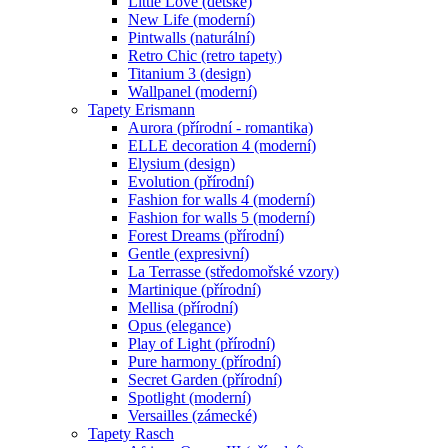
Little Love (dětské)
New Life (moderní)
Pintwalls (naturální)
Retro Chic (retro tapety)
Titanium 3 (design)
Wallpanel (moderní)
Tapety Erismann
Aurora (přírodní - romantika)
ELLE decoration 4 (moderní)
Elysium (design)
Evolution (přírodní)
Fashion for walls 4 (moderní)
Fashion for walls 5 (moderní)
Forest Dreams (přírodní)
Gentle (expresivní)
La Terrasse (středomořské vzory)
Martinique (přírodní)
Mellisa (přírodní)
Opus (elegance)
Play of Light (přírodní)
Pure harmony (přírodní)
Secret Garden (přírodní)
Spotlight (moderní)
Versailles (zámecké)
Tapety Rasch