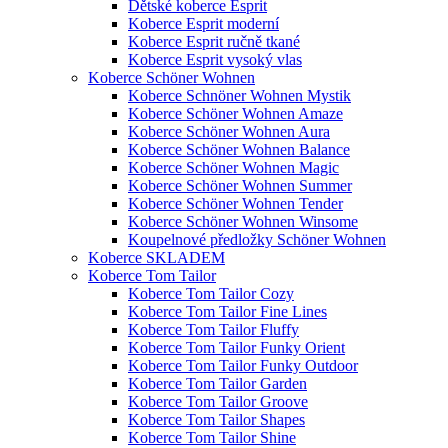
Dětské koberce Esprit
Koberce Esprit moderní
Koberce Esprit ručně tkané
Koberce Esprit vysoký vlas
Koberce Schöner Wohnen
Koberce Schnöner Wohnen Mystik
Koberce Schöner Wohnen Amaze
Koberce Schöner Wohnen Aura
Koberce Schöner Wohnen Balance
Koberce Schöner Wohnen Magic
Koberce Schöner Wohnen Summer
Koberce Schöner Wohnen Tender
Koberce Schöner Wohnen Winsome
Koupelnové předložky Schöner Wohnen
Koberce SKLADEM
Koberce Tom Tailor
Koberce Tom Tailor Cozy
Koberce Tom Tailor Fine Lines
Koberce Tom Tailor Fluffy
Koberce Tom Tailor Funky Orient
Koberce Tom Tailor Funky Outdoor
Koberce Tom Tailor Garden
Koberce Tom Tailor Groove
Koberce Tom Tailor Shapes
Koberce Tom Tailor Shine