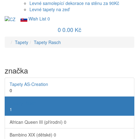
Levné samolepící dekorace na stěnu za 90Kč
Levné tapety na zeď
Wish List
0
0
0.00 Kč
Tapety
Tapety Rasch
značka
Tapety AS-Creation
0
Tapety Rasch
1
African Queen III (přírodní)
0
Bambino XIX (dětské)
0