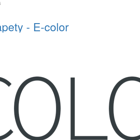
č
apety - E-color