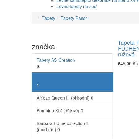
Levné samolepící dekorace na stěnu za 
Levné tapety na zeď
Tapety
Tapety Rasch
Tapeta 
značka
FLOREN
růžová
Tapety AS-Creation
645,00 Kč
0
Tapety Rasch
1
African Queen III (přírodní)
0
Bambino XIX (dětské)
0
Barbara Home collection 3
(moderní)
0