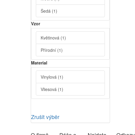
Šedá
(1)
Vzor
Květinová
(1)
Přírodní
(1)
Material
Vinylová
(1)
Vliesová
(1)
Zrušit výběr
O firmě
Péče o
Najdete
Odkazy