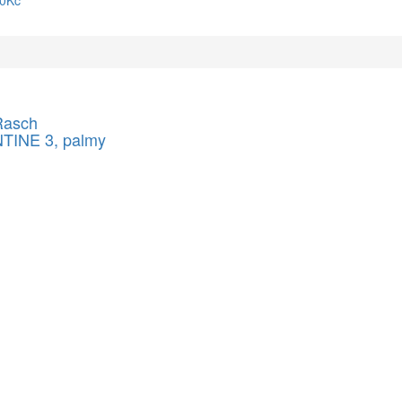
90Kč
Rasch
TINE 3, palmy