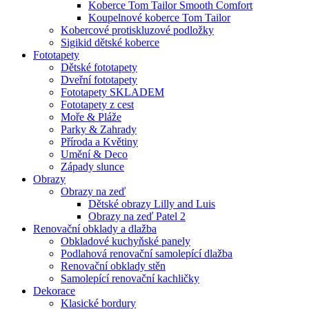
Koberce Tom Tailor Smooth Comfort
Koupelnové koberce Tom Tailor
Kobercové protiskluzové podložky
Sigikid dětské koberce
Fototapety
Dětské fototapety
Dveřní fototapety
Fototapety SKLADEM
Fototapety z cest
Moře & Pláže
Parky & Zahrady
Příroda a Květiny
Umění & Deco
Západy slunce
Obrazy
Obrazy na zeď
Dětské obrazy Lilly and Luis
Obrazy na zeď Patel 2
Renovační obklady a dlažba
Obkladové kuchyňské panely
Podlahová renovační samolepící dlažba
Renovační obklady stěn
Samolepící renovační kachličky
Dekorace
Klasické bordury