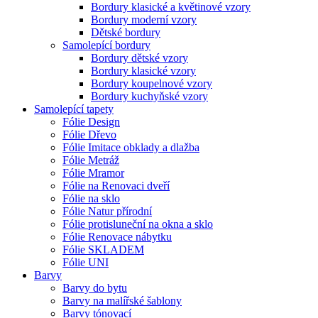
Bordury klasické a květinové vzory
Bordury moderní vzory
Dětské bordury
Samolepící bordury
Bordury dětské vzory
Bordury klasické vzory
Bordury koupelnové vzory
Bordury kuchyňské vzory
Samolepící tapety
Fólie Design
Fólie Dřevo
Fólie Imitace obklady a dlažba
Fólie Metráž
Fólie Mramor
Fólie na Renovaci dveří
Fólie na sklo
Fólie Natur přírodní
Fólie protisluneční na okna a sklo
Fólie Renovace nábytku
Fólie SKLADEM
Fólie UNI
Barvy
Barvy do bytu
Barvy na malířské šablony
Barvy tónovací