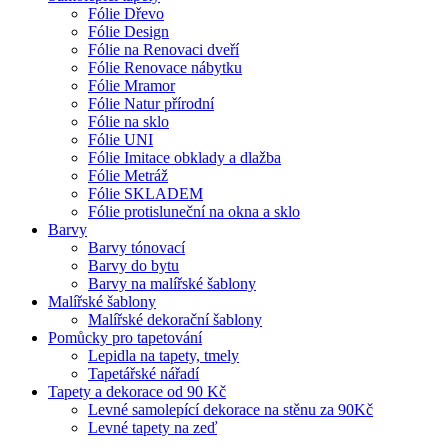
Fólie Dřevo
Fólie Design
Fólie na Renovaci dveří
Fólie Renovace nábytku
Fólie Mramor
Fólie Natur přírodní
Fólie na sklo
Fólie UNI
Fólie Imitace obklady a dlažba
Fólie Metráž
Fólie SKLADEM
Fólie protisluneční na okna a sklo
Barvy
Barvy tónovací
Barvy do bytu
Barvy na malířské šablony
Malířské šablony
Malířské dekorační šablony
Pomůcky pro tapetování
Lepidla na tapety, tmely
Tapetářské nářadí
Tapety a dekorace od 90 Kč
Levné samolepící dekorace na stěnu za 90Kč
Levné tapety na zeď