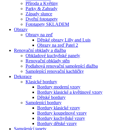
Příroda a Květiny
Parky & Zahrady
Západy slunce
Dveřní fototapety
Fototapety SKLADEM
Obrazy
Obrazy na zeď
Dětské obrazy Lilly and Luis
Obrazy na zeď Patel 2
Renovační obklady a dlažba
Obkladové kuchyňské panely
Renovační obklady stěn
Podlahová renovační samolepící dlažba
Samolepící renovační kachličky
Dekorace
Klasické bordury
Bordury moderní vzory
Bordury klasické a květinové vzory
Dětské bordury
Samolepící bordury
Bordury klasické vzory
Bordury koupelnové vzory
Bordury kuchyňské vzory
Bordury dětské vzory
Samolepící tapety