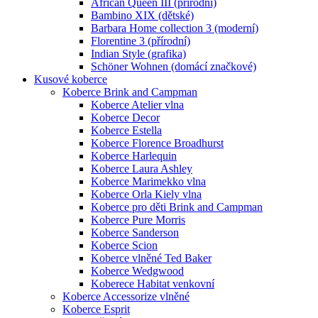
African Queen III (přírodní)
Bambino XIX (dětské)
Barbara Home collection 3 (moderní)
Florentine 3 (přírodní)
Indian Style (grafika)
Schöner Wohnen (domácí značkové)
Kusové koberce
Koberce Brink and Campman
Koberce Atelier vlna
Koberce Decor
Koberce Estella
Koberce Florence Broadhurst
Koberce Harlequin
Koberce Laura Ashley
Koberce Marimekko vlna
Koberce Orla Kiely vlna
Koberce pro děti Brink and Campman
Koberce Pure Morris
Koberce Sanderson
Koberce Scion
Koberce vlněné Ted Baker
Koberce Wedgwood
Koberece Habitat venkovní
Koberce Accessorize vlněné
Koberce Esprit