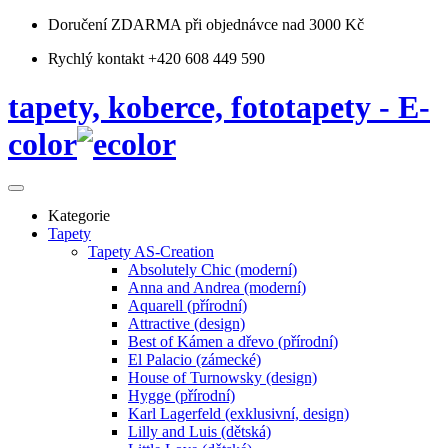
Doručení ZDARMA
při objednávce nad 3000 Kč
Rychlý kontakt +420 608 449 590
tapety, koberce, fototapety - E-
color
Kategorie
Tapety
Tapety AS-Creation
Absolutely Chic (moderní)
Anna and Andrea (moderní)
Aquarell (přírodní)
Attractive (design)
Best of Kámen a dřevo (přírodní)
El Palacio (zámecké)
House of Turnowsky (design)
Hygge (přírodní)
Karl Lagerfeld (exklusivní, design)
Lilly and Luis (dětská)