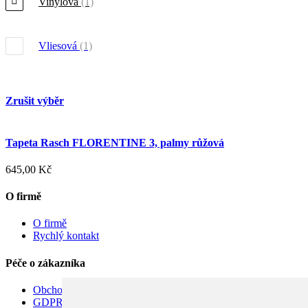
Vinylová
(1)
Vliesová
(1)
Zrušit výběr
Tapeta Rasch FLORENTINE 3, palmy růžová
645,00 Kč
O firmě
O firmě
Rychlý kontakt
Péče o zákazníka
Obchodní podmínky
GDPR