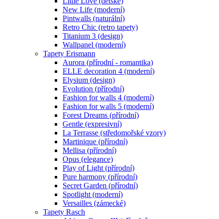
Little Love (dětské)
New Life (moderní)
Pintwalls (naturální)
Retro Chic (retro tapety)
Titanium 3 (design)
Wallpanel (moderní)
Tapety Erismann
Aurora (přírodní - romantika)
ELLE decoration 4 (moderní)
Elysium (design)
Evolution (přírodní)
Fashion for walls 4 (moderní)
Fashion for walls 5 (moderní)
Forest Dreams (přírodní)
Gentle (expresivní)
La Terrasse (středomořské vzory)
Martinique (přírodní)
Mellisa (přírodní)
Opus (elegance)
Play of Light (přírodní)
Pure harmony (přírodní)
Secret Garden (přírodní)
Spotlight (moderní)
Versailles (zámecké)
Tapety Rasch