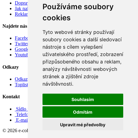
Doprava
Používáme soubory
Jak nakupovat
Reklamace
cookies
Najdete nás
Tyto webové stránky používají
Facebook
soubory cookies a další sledovací
Twitter
nástroje s cílem vylepšení
Google
uživatelského prostředí, zobrazení
Youtube
přizpůsobeného obsahu a reklam,
Odkazy
analýzy návštěvnosti webových
stránek a zjištění zdroje
Odkazy
návštěvnosti.
Toplist
Kontakt
Souhlasím
Sídlo firmy: Boženy Němcové 739/1, Svitavy 568 02, CZ
Odmítám
Telefon: +420 608 449 590
E-mail: info@e-color.cz
Upravit mé předvolby
© 2026 e-color.cz