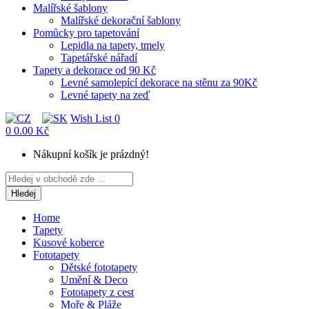
Malířské šablony
Malířské dekorační šablony
Pomůcky pro tapetování
Lepidla na tapety, tmely
Tapetářské nářadí
Tapety a dekorace od 90 Kč
Levné samolepící dekorace na stěnu za 90Kč
Levné tapety na zeď
Wish List
0
0
0.00 Kč
Nákupní košík je prázdný!
Hledej
Home
Tapety
Kusové koberce
Fototapety
Dětské fototapety
Umění & Deco
Fototapety z cest
Moře & Pláže