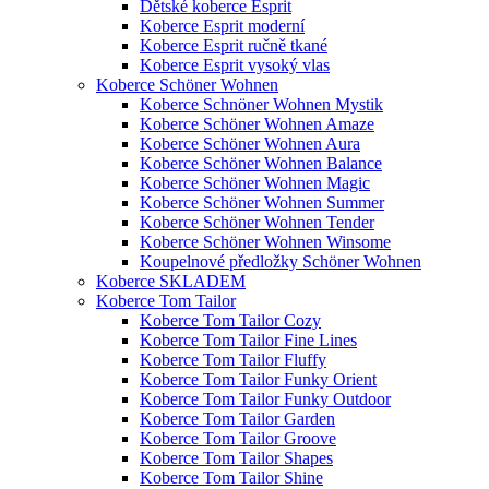
Dětské koberce Esprit
Koberce Esprit moderní
Koberce Esprit ručně tkané
Koberce Esprit vysoký vlas
Koberce Schöner Wohnen
Koberce Schnöner Wohnen Mystik
Koberce Schöner Wohnen Amaze
Koberce Schöner Wohnen Aura
Koberce Schöner Wohnen Balance
Koberce Schöner Wohnen Magic
Koberce Schöner Wohnen Summer
Koberce Schöner Wohnen Tender
Koberce Schöner Wohnen Winsome
Koupelnové předložky Schöner Wohnen
Koberce SKLADEM
Koberce Tom Tailor
Koberce Tom Tailor Cozy
Koberce Tom Tailor Fine Lines
Koberce Tom Tailor Fluffy
Koberce Tom Tailor Funky Orient
Koberce Tom Tailor Funky Outdoor
Koberce Tom Tailor Garden
Koberce Tom Tailor Groove
Koberce Tom Tailor Shapes
Koberce Tom Tailor Shine