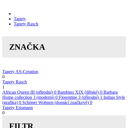
Tapety
Tapety Rasch
ZNAČKA
Tapety AS-Creation
0
Tapety Rasch
1
African Queen III (přírodní)
0
Bambino XIX (dětské)
0
Barbara
Home collection 3 (moderní)
0
Florentine 3 (přírodní)
1
Indian Style
(grafika)
0
Schöner Wohnen (domácí značkové)
0
Tapety Erismann
0
FILTR