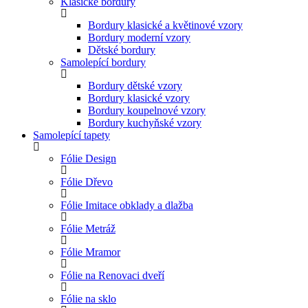
Klasické bordury
Bordury klasické a květinové vzory
Bordury moderní vzory
Dětské bordury
Samolepící bordury
Bordury dětské vzory
Bordury klasické vzory
Bordury koupelnové vzory
Bordury kuchyňské vzory
Samolepící tapety
Fólie Design
Fólie Dřevo
Fólie Imitace obklady a dlažba
Fólie Metráž
Fólie Mramor
Fólie na Renovaci dveří
Fólie na sklo