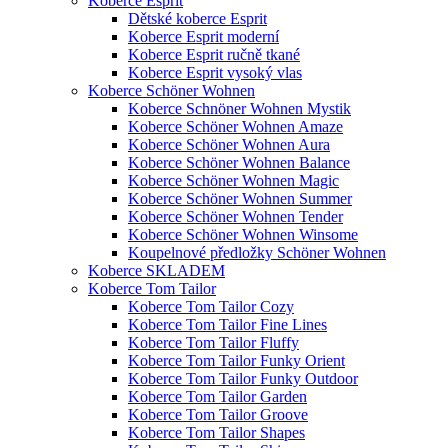
Koberce Esprit
Dětské koberce Esprit
Koberce Esprit moderní
Koberce Esprit ručně tkané
Koberce Esprit vysoký vlas
Koberce Schöner Wohnen
Koberce Schnöner Wohnen Mystik
Koberce Schöner Wohnen Amaze
Koberce Schöner Wohnen Aura
Koberce Schöner Wohnen Balance
Koberce Schöner Wohnen Magic
Koberce Schöner Wohnen Summer
Koberce Schöner Wohnen Tender
Koberce Schöner Wohnen Winsome
Koupelnové předložky Schöner Wohnen
Koberce SKLADEM
Koberce Tom Tailor
Koberce Tom Tailor Cozy
Koberce Tom Tailor Fine Lines
Koberce Tom Tailor Fluffy
Koberce Tom Tailor Funky Orient
Koberce Tom Tailor Funky Outdoor
Koberce Tom Tailor Garden
Koberce Tom Tailor Groove
Koberce Tom Tailor Shapes