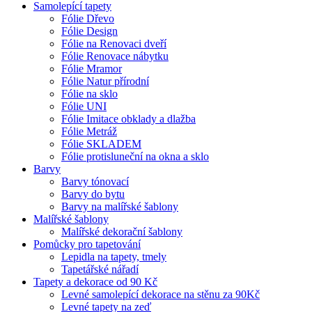
Samolepící tapety
Fólie Dřevo
Fólie Design
Fólie na Renovaci dveří
Fólie Renovace nábytku
Fólie Mramor
Fólie Natur přírodní
Fólie na sklo
Fólie UNI
Fólie Imitace obklady a dlažba
Fólie Metráž
Fólie SKLADEM
Fólie protisluneční na okna a sklo
Barvy
Barvy tónovací
Barvy do bytu
Barvy na malířské šablony
Malířské šablony
Malířské dekorační šablony
Pomůcky pro tapetování
Lepidla na tapety, tmely
Tapetářské nářadí
Tapety a dekorace od 90 Kč
Levné samolepící dekorace na stěnu za 90Kč
Levné tapety na zeď