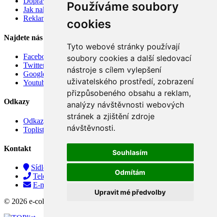
Doprava
Používáme soubory
Jak nakupovat
Reklamace
cookies
Najdete nás
Tyto webové stránky používají
Facebook
soubory cookies a další sledovací
Twitter
nástroje s cílem vylepšení
Google
uživatelského prostředí, zobrazení
Youtube
přizpůsobeného obsahu a reklam,
Odkazy
analýzy návštěvnosti webových
stránek a zjištění zdroje
Odkazy
návštěvnosti.
Toplist
Kontakt
Souhlasím
Sídlo firmy: Boženy Němcové 739/1, Svitavy 568 02, CZ
Odmítám
Telefon: +420 608 449 590
E-mail: info@e-color.cz
Upravit mé předvolby
© 2026 e-color.cz