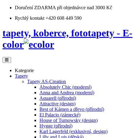
Doručení ZDARMA
při objednávce nad 3000 Kč
Rychlý kontakt +420 608 449 590
tapety, koberce, fototapety - E-
color
Kategorie
Tapety
Tapety AS-Creation
Absolutely Chic (moderní)
Anna and Andrea (moderní)
Aquarell (přírodní)
Attractive (design)
Best of Kámen a dřevo (přírodní)
El Palacio (zámecké)
House of Turnowsky (design)
Hygge (přírodní)
Karl Lagerfeld (exklusivní, design)
Lilly and Luis (dětská)