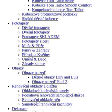
Koberce Tom Tailor Shine
Koberce Tom Tailor Smooth Comfort
Koupelnové koberce Tom Tailor
Kobercové protiskluzové podložky
Sigikid dětské koberce
Fototapety
Dětské fototapety
Dveřní fototapety
Fototapety SKLADEM
Fototapety z cest
Moře & Pláže
Parky & Zahrady
Příroda a Květiny
Umění & Deco
Západy slunce
Obrazy
Obrazy na zeď
Dětské obrazy Lilly and Luis
Obrazy na zeď Patel 2
Renovační obklady a dlažba
Obkladové kuchyňské panely
Podlahová renovační samolepící dlažba
Renovační obklady stěn
Samolepící renovační kachličky
Dekorace