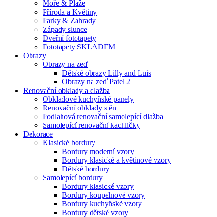
Moře & Pláže
Příroda a Květiny
Parky & Zahrady
Západy slunce
Dveřní fototapety
Fototapety SKLADEM
Obrazy
Obrazy na zeď
Dětské obrazy Lilly and Luis
Obrazy na zeď Patel 2
Renovační obklady a dlažba
Obkladové kuchyňské panely
Renovační obklady stěn
Podlahová renovační samolepící dlažba
Samolepící renovační kachličky
Dekorace
Klasické bordury
Bordury moderní vzory
Bordury klasické a květinové vzory
Dětské bordury
Samolepící bordury
Bordury klasické vzory
Bordury koupelnové vzory
Bordury kuchyňské vzory
Bordury dětské vzory