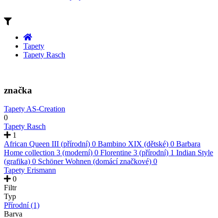
Tapety
Tapety Rasch
značka
Tapety AS-Creation
0
Tapety Rasch
1
African Queen III (přírodní)
0
Bambino XIX (dětské)
0
Barbara
Home collection 3 (moderní)
0
Florentine 3 (přírodní)
1
Indian Style
(grafika)
0
Schöner Wohnen (domácí značkové)
0
Tapety Erismann
0
Filtr
Typ
Přírodní
(1)
Barva