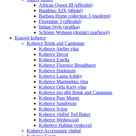
African Queen III (přírodní)
Bambino XIX (dětské)
Barbara Home collection 3 (moderní)
Florentine 3 (přírodní)
Indian Style (grafika)
Schöner Wohnen (domácí značkové)
Kusové koberce
Koberce Brink and Campman
Koberce Atelier vlna
Koberce Decor
Koberce Estella
Koberce Florence Broadhurst
Koberce Harlequin
Koberce Laura Ashley
Koberce Marimekko vlna
Koberce Orla Kiely vlna
Koberce pro děti Brink and Campman
Koberce Pure Morris
Koberce Sanderson
Koberce Scion
Koberce vlněné Ted Baker
Koberce Wedgwood
Koberece Habitat venkovní
Koberce Accessorize vlněné