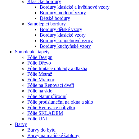
Klasické bordury
Bordury klasické a květinové vzory
Bordury moderní vzory
Dětské bordury
Samolepící bordury
Bordury dětské vzory
Bordury klasické vzory
Bordury koupelnové vzory
Bordury kuchyňské vzory
Samolepící tapety
Fólie Design
Fólie Dřevo
Fólie Imitace obklady a dlažba
Fólie Metráž
Fólie Mramor
Fólie na Renovaci dveří
Fólie na sklo
Fólie Natur přírodní
Fólie protisluneční na okna a sklo
Fólie Renovace nábytku
Fólie SKLADEM
Fólie UNI
Barvy
Barvy do bytu
Barvy na malířské šablony