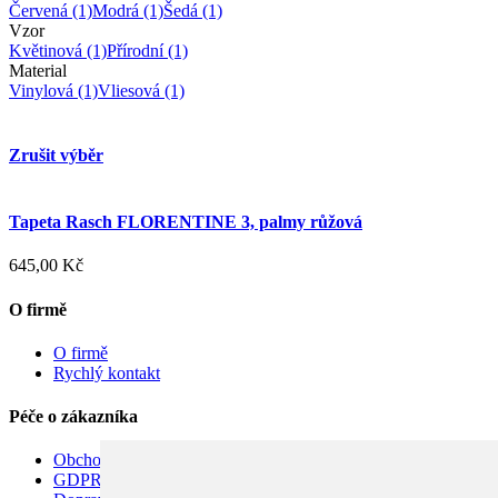
Červená
(1)
Modrá
(1)
Šedá
(1)
Vzor
Květinová
(1)
Přírodní
(1)
Material
Vinylová
(1)
Vliesová
(1)
Zrušit výběr
Tapeta Rasch FLORENTINE 3, palmy růžová
645,00 Kč
O firmě
O firmě
Rychlý kontakt
Péče o zákazníka
Obchodní podmínky
GDPR