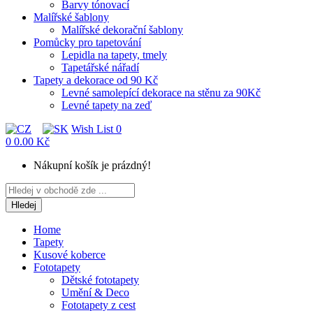
Barvy tónovací
Malířské šablony
Malířské dekorační šablony
Pomůcky pro tapetování
Lepidla na tapety, tmely
Tapetářské nářadí
Tapety a dekorace od 90 Kč
Levné samolepící dekorace na stěnu za 90Kč
Levné tapety na zeď
Wish List
0
0
0.00 Kč
Nákupní košík je prázdný!
Hledej
Home
Tapety
Kusové koberce
Fototapety
Dětské fototapety
Umění & Deco
Fototapety z cest