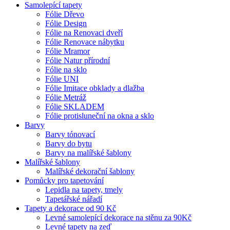
Samolepící tapety
Fólie Dřevo
Fólie Design
Fólie na Renovaci dveří
Fólie Renovace nábytku
Fólie Mramor
Fólie Natur přírodní
Fólie na sklo
Fólie UNI
Fólie Imitace obklady a dlažba
Fólie Metráž
Fólie SKLADEM
Fólie protisluneční na okna a sklo
Barvy
Barvy tónovací
Barvy do bytu
Barvy na malířské šablony
Malířské šablony
Malířské dekorační šablony
Pomůcky pro tapetování
Lepidla na tapety, tmely
Tapetářské nářadí
Tapety a dekorace od 90 Kč
Levné samolepící dekorace na stěnu za 90Kč
Levné tapety na zeď