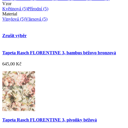
Vzor
Květinová
(5)
Přírodní
(5)
Material
Vinylová
(5)
Vliesová
(5)
Zrušit výběr
Tapeta Rasch FLORENTINE 3, bambus béžovo bronzová
645,00 Kč
Tapeta Rasch FLORENTINE 3, pivoňky béžová