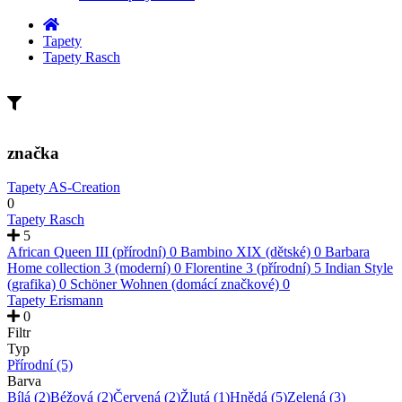
Tapety
Tapety Rasch
značka
Tapety AS-Creation
0
Tapety Rasch
5
African Queen III (přírodní)
0
Bambino XIX (dětské)
0
Barbara
Home collection 3 (moderní)
0
Florentine 3 (přírodní)
5
Indian Style
(grafika)
0
Schöner Wohnen (domácí značkové)
0
Tapety Erismann
0
Filtr
Typ
Přírodní
(5)
Barva
Bílá
(2)
Béžová
(2)
Červená
(2)
Žlutá
(1)
Hnědá
(5)
Zelená
(3)