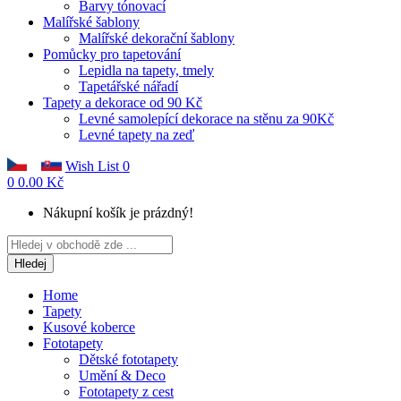
Barvy tónovací
Malířské šablony
Malířské dekorační šablony
Pomůcky pro tapetování
Lepidla na tapety, tmely
Tapetářské nářadí
Tapety a dekorace od 90 Kč
Levné samolepící dekorace na stěnu za 90Kč
Levné tapety na zeď
Wish List
0
0
0.00 Kč
Nákupní košík je prázdný!
Hledej
Home
Tapety
Kusové koberce
Fototapety
Dětské fototapety
Umění & Deco
Fototapety z cest