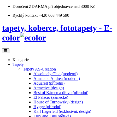
Doručení ZDARMA
při objednávce nad 3000 Kč
Rychlý kontakt +420 608 449 590
tapety, koberce, fototapety - E-
color
Kategorie
Tapety
Tapety AS-Creation
Absolutely Chic (moderní)
Anna and Andrea (moderní)
Aquarell (přírodní)
Attractive (design)
Best of Kámen a dřevo (přírodní)
El Palacio (zámecké)
House of Turnowsky (design)
Hygge (přírodní)
Karl Lagerfeld (exklusivní, design)
Lilly and Luis (dětská)