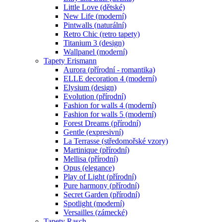
Little Love (dětské)
New Life (moderní)
Pintwalls (naturální)
Retro Chic (retro tapety)
Titanium 3 (design)
Wallpanel (moderní)
Tapety Erismann
Aurora (přírodní - romantika)
ELLE decoration 4 (moderní)
Elysium (design)
Evolution (přírodní)
Fashion for walls 4 (moderní)
Fashion for walls 5 (moderní)
Forest Dreams (přírodní)
Gentle (expresivní)
La Terrasse (středomořské vzory)
Martinique (přírodní)
Mellisa (přírodní)
Opus (elegance)
Play of Light (přírodní)
Pure harmony (přírodní)
Secret Garden (přírodní)
Spotlight (moderní)
Versailles (zámecké)
Tapety Rasch