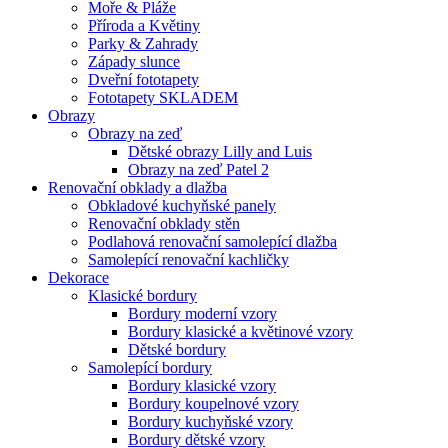
Moře & Pláže
Příroda a Květiny
Parky & Zahrady
Západy slunce
Dveřní fototapety
Fototapety SKLADEM
Obrazy
Obrazy na zeď
Dětské obrazy Lilly and Luis
Obrazy na zeď Patel 2
Renovační obklady a dlažba
Obkladové kuchyňské panely
Renovační obklady stěn
Podlahová renovační samolepící dlažba
Samolepící renovační kachličky
Dekorace
Klasické bordury
Bordury moderní vzory
Bordury klasické a květinové vzory
Dětské bordury
Samolepící bordury
Bordury klasické vzory
Bordury koupelnové vzory
Bordury kuchyňské vzory
Bordury dětské vzory