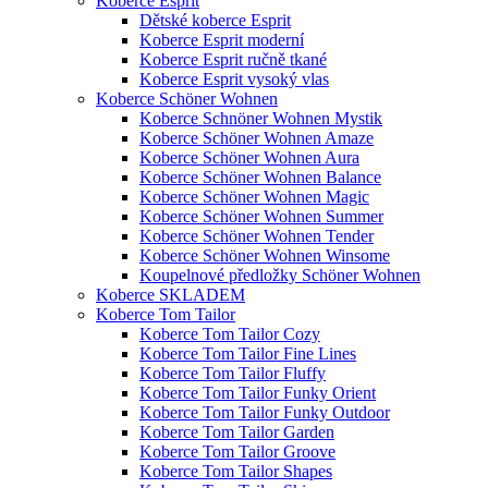
Koberce Esprit
Dětské koberce Esprit
Koberce Esprit moderní
Koberce Esprit ručně tkané
Koberce Esprit vysoký vlas
Koberce Schöner Wohnen
Koberce Schnöner Wohnen Mystik
Koberce Schöner Wohnen Amaze
Koberce Schöner Wohnen Aura
Koberce Schöner Wohnen Balance
Koberce Schöner Wohnen Magic
Koberce Schöner Wohnen Summer
Koberce Schöner Wohnen Tender
Koberce Schöner Wohnen Winsome
Koupelnové předložky Schöner Wohnen
Koberce SKLADEM
Koberce Tom Tailor
Koberce Tom Tailor Cozy
Koberce Tom Tailor Fine Lines
Koberce Tom Tailor Fluffy
Koberce Tom Tailor Funky Orient
Koberce Tom Tailor Funky Outdoor
Koberce Tom Tailor Garden
Koberce Tom Tailor Groove
Koberce Tom Tailor Shapes