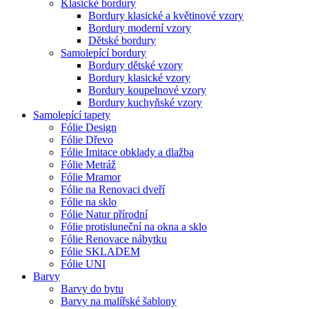
Klasické bordury
Bordury klasické a květinové vzory
Bordury moderní vzory
Dětské bordury
Samolepící bordury
Bordury dětské vzory
Bordury klasické vzory
Bordury koupelnové vzory
Bordury kuchyňské vzory
Samolepící tapety
Fólie Design
Fólie Dřevo
Fólie Imitace obklady a dlažba
Fólie Metráž
Fólie Mramor
Fólie na Renovaci dveří
Fólie na sklo
Fólie Natur přírodní
Fólie protisluneční na okna a sklo
Fólie Renovace nábytku
Fólie SKLADEM
Fólie UNI
Barvy
Barvy do bytu
Barvy na malířské šablony