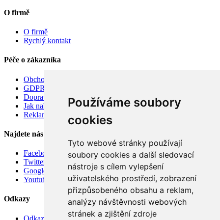
O firmě
O firmě
Rychlý kontakt
Péče o zákazníka
Obchodní podmínky
GDPR
Doprava
Používáme soubory
Jak nakupovat
Reklamace
cookies
Najdete nás
Tyto webové stránky používají
Facebook
soubory cookies a další sledovací
Twitter
nástroje s cílem vylepšení
Google
uživatelského prostředí, zobrazení
Youtube
přizpůsobeného obsahu a reklam,
Odkazy
analýzy návštěvnosti webových
stránek a zjištění zdroje
Odkazy