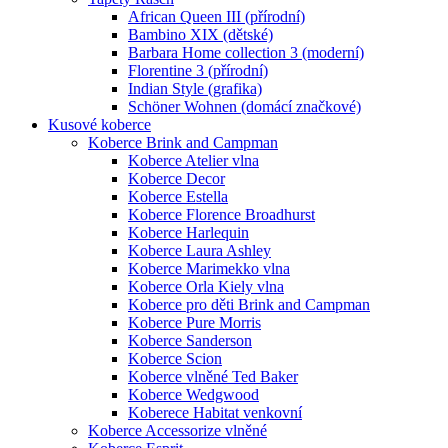
African Queen III (přírodní)
Bambino XIX (dětské)
Barbara Home collection 3 (moderní)
Florentine 3 (přírodní)
Indian Style (grafika)
Schöner Wohnen (domácí značkové)
Kusové koberce
Koberce Brink and Campman
Koberce Atelier vlna
Koberce Decor
Koberce Estella
Koberce Florence Broadhurst
Koberce Harlequin
Koberce Laura Ashley
Koberce Marimekko vlna
Koberce Orla Kiely vlna
Koberce pro děti Brink and Campman
Koberce Pure Morris
Koberce Sanderson
Koberce Scion
Koberce vlněné Ted Baker
Koberce Wedgwood
Koberece Habitat venkovní
Koberce Accessorize vlněné