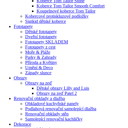
Koberce Tom Tailor Shine
Koberce Tom Tailor Smooth Comfort
Koupelnové koberce Tom Tailor
Kobercové protiskluzové podložky
Sigikid dětské koberce
Fototapety
Dětské fototapety
Dveřní fototapety
Fototapety SKLADEM
Fototapety z cest
Moře & Pláže
Parky & Zahrady
Příroda a Květiny
Umění & Deco
Západy slunce
Obrazy
Obrazy na zeď
Dětské obrazy Lilly and Luis
Obrazy na zeď Patel 2
Renovační obklady a dlažba
Obkladové kuchyňské panely
Podlahová renovační samolepící dlažba
Renovační obklady stěn
Samolepící renovační kachličky
Dekorace