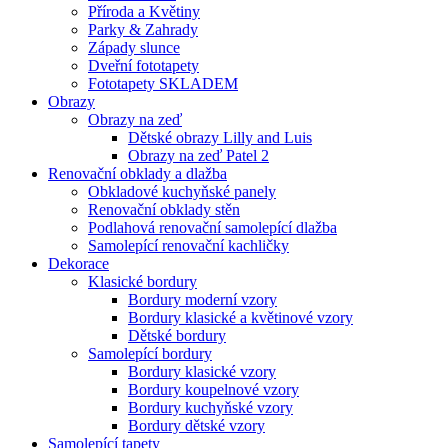
Příroda a Květiny
Parky & Zahrady
Západy slunce
Dveřní fototapety
Fototapety SKLADEM
Obrazy
Obrazy na zeď
Dětské obrazy Lilly and Luis
Obrazy na zeď Patel 2
Renovační obklady a dlažba
Obkladové kuchyňské panely
Renovační obklady stěn
Podlahová renovační samolepící dlažba
Samolepící renovační kachličky
Dekorace
Klasické bordury
Bordury moderní vzory
Bordury klasické a květinové vzory
Dětské bordury
Samolepící bordury
Bordury klasické vzory
Bordury koupelnové vzory
Bordury kuchyňské vzory
Bordury dětské vzory
Samolepící tapety