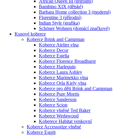
African Queen III (přírodní)
Bambino XIX (dětské)
Barbara Home collection 3 (moderní)
Florentine 3 (přírodní)
Indian Style (grafika)
Schöner Wohnen (domácí značkové)
Kusové koberce
Koberce Brink and Campman
Koberce Atelier vlna
Koberce Decor
Koberce Estella
Koberce Florence Broadhurst
Koberce Harlequin
Koberce Laura Ashley
Koberce Marimekko vlna
Koberce Orla Kiely vlna
Koberce pro děti Brink and Campman
Koberce Pure Morris
Koberce Sanderson
Koberce Scion
Koberce vlněné Ted Baker
Koberce Wedgwood
Koberece Habitat venkovní
Koberce Accessorize vlněné
Koberce Esprit