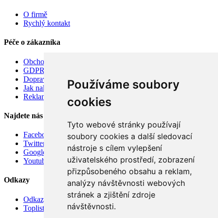
O firmě
Rychlý kontakt
Péče o zákazníka
Obchodní podmínky
GDPR
Doprava
Používáme soubory
Jak nakupovat
Reklamace
cookies
Najdete nás
Tyto webové stránky používají
Facebook
soubory cookies a další sledovací
Twitter
nástroje s cílem vylepšení
Google
uživatelského prostředí, zobrazení
Youtube
přizpůsobeného obsahu a reklam,
Odkazy
analýzy návštěvnosti webových
stránek a zjištění zdroje
Odkazy
návštěvnosti.
Toplist