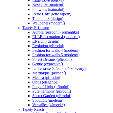
Little Love (dětské)
New Life (moderní)
Pintwalls (naturální)
Retro Chic (retro tapety)
Titanium 3 (design)
Wallpanel (moderní)
Tapety Erismann
Aurora (přírodní - romantika)
ELLE decoration 4 (moderní)
Elysium (design)
Evolution (přírodní)
Fashion for walls 4 (moderní)
Fashion for walls 5 (moderní)
Forest Dreams (přírodní)
Gentle (expresivní)
La Terrasse (středomořské vzory)
Martinique (přírodní)
Mellisa (přírodní)
Opus (elegance)
Play of Light (přírodní)
Pure harmony (přírodní)
Secret Garden (přírodní)
Spotlight (moderní)
Versailles (zámecké)
Tapety Rasch