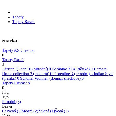
Tapety
Tapety Rasch
značka
Tapety AS-Creation
0
Tapety Rasch
3
African Queen III (přírodní)
0
Bambino XIX (dětské)
0
Barbara
Home collection 3 (moderní)
0
Florentine 3 (přírodní)
3
Indian Style
(grafika)
0
Schöner Wohnen (domácí značkové)
0
Tapety Erismann
0
Filtr
Typ
Přírodní
(3)
Barva
Červená
(1)
Modrá
(2)
Zelená
(1)
Šedá
(3)
Vzor