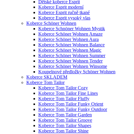
Dětské koberce Esprit
Koberce Esprit moderní
Koberce Esprit ručně tkané
Koberce Esprit vysoký vlas
Koberce Schöner Wohnen
Koberce Schnöner Wohnen Mystik
Koberce Schöner Wohnen Amaze
Koberce Schöner Wohnen Aura
Koberce Schöner Wohnen Balance
Koberce Schöner Wohnen Magic
Koberce Schöner Wohnen Summer
Koberce Schöner Wohnen Tender
Koberce Schöner Wohnen Winsome
Koupelnové předložky Schöner Wohnen
Koberce SKLADEM
Koberce Tom Tailor
Koberce Tom Tailor Cozy
Koberce Tom Tailor Fine Lines
Koberce Tom Tailor Fluffy
Koberce Tom Tailor Funky Orient
Koberce Tom Tailor Funky Outdoor
Koberce Tom Tailor Garden
Koberce Tom Tailor Groove
Koberce Tom Tailor Shapes
Koberce Tom Tailor Shine