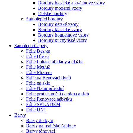
Bordury klasické a květinové vzory
Bordury moderní vzory
Dětské bordury
Samolepící bordury
Bordury dětské vzory
Bordury klasické vzory
Bordury koupelnové vzory
Bordury kuchyňské vzory
Samolepící tapety
Fólie Design
Fólie Dřevo
Fólie Imitace obklady a dlažba
Fólie Metráž
Fólie Mramor
Fólie na Renovaci dveří
Fólie na sklo
Fólie Natur přírodní
Fólie protisluneční na okna a sklo
Fólie Renovace nábytku
Fólie SKLADEM
Fólie UNI
Barvy
Barvy do bytu
Barvy na malířské šablony
Barvy tónovací