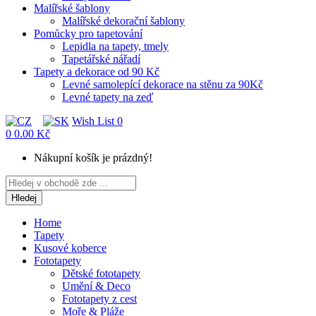
Malířské šablony
Malířské dekorační šablony
Pomůcky pro tapetování
Lepidla na tapety, tmely
Tapetářské nářadí
Tapety a dekorace od 90 Kč
Levné samolepící dekorace na stěnu za 90Kč
Levné tapety na zeď
Wish List
0
0
0.00 Kč
Nákupní košík je prázdný!
Hledej
Home
Tapety
Kusové koberce
Fototapety
Dětské fototapety
Umění & Deco
Fototapety z cest
Moře & Pláže