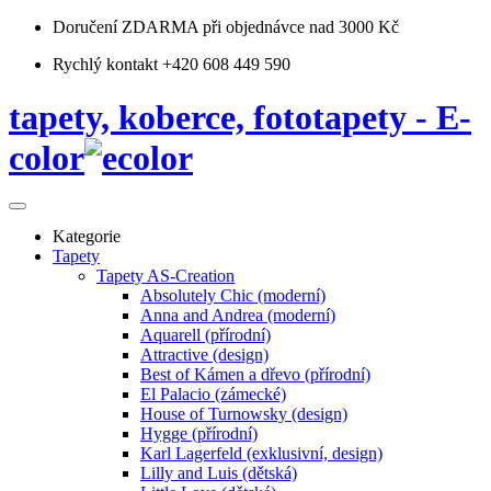
Doručení ZDARMA
při objednávce nad 3000 Kč
Rychlý kontakt +420 608 449 590
tapety, koberce, fototapety - E-
color
Kategorie
Tapety
Tapety AS-Creation
Absolutely Chic (moderní)
Anna and Andrea (moderní)
Aquarell (přírodní)
Attractive (design)
Best of Kámen a dřevo (přírodní)
El Palacio (zámecké)
House of Turnowsky (design)
Hygge (přírodní)
Karl Lagerfeld (exklusivní, design)
Lilly and Luis (dětská)