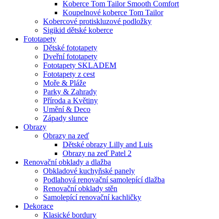
Koberce Tom Tailor Smooth Comfort
Koupelnové koberce Tom Tailor
Kobercové protiskluzové podložky
Sigikid dětské koberce
Fototapety
Dětské fototapety
Dveřní fototapety
Fototapety SKLADEM
Fototapety z cest
Moře & Pláže
Parky & Zahrady
Příroda a Květiny
Umění & Deco
Západy slunce
Obrazy
Obrazy na zeď
Dětské obrazy Lilly and Luis
Obrazy na zeď Patel 2
Renovační obklady a dlažba
Obkladové kuchyňské panely
Podlahová renovační samolepící dlažba
Renovační obklady stěn
Samolepící renovační kachličky
Dekorace
Klasické bordury