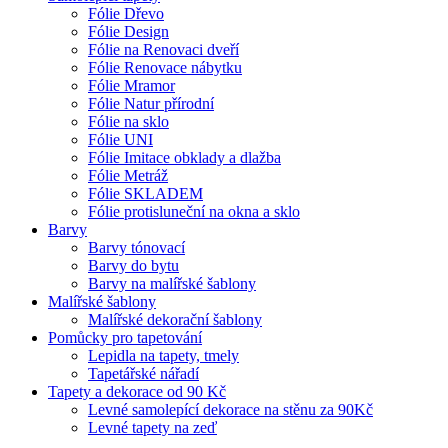
Fólie Dřevo
Fólie Design
Fólie na Renovaci dveří
Fólie Renovace nábytku
Fólie Mramor
Fólie Natur přírodní
Fólie na sklo
Fólie UNI
Fólie Imitace obklady a dlažba
Fólie Metráž
Fólie SKLADEM
Fólie protisluneční na okna a sklo
Barvy
Barvy tónovací
Barvy do bytu
Barvy na malířské šablony
Malířské šablony
Malířské dekorační šablony
Pomůcky pro tapetování
Lepidla na tapety, tmely
Tapetářské nářadí
Tapety a dekorace od 90 Kč
Levné samolepící dekorace na stěnu za 90Kč
Levné tapety na zeď