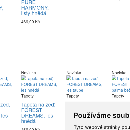
PURE
,
HARMONY,
listy hnědá
466,00 Kč
Novinka
Novinka
Novinka
Tapety
Tapety
Tapety
 zeď,
Tapeta na zeď,
Tapeta na zeď,
Tapeta 
FOREST
FOREST
FORES
Používáme soub
les
DREAMS, les
DREAMS, les
DREAM
hnědá
taupe
palma 
Tyto webové stránky použí
466,00 Kč
466,00 Kč
466,00 K