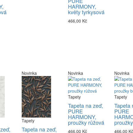
PURE
,
HARMONY,
ová
květy tyrkysová
466,00 Kč
Novinka
Novinka
Novinka
Tapety
Tapety
Tapeta na zeď,
Tapeta 
PURE
PURE
HARMONY,
HARMO
Tapety
proužky růžová
proužk
 zeď,
Tapeta na zeď,
466,00 Kč
466,00 K