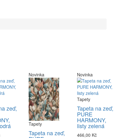
Novinka
Novinka
Tapety
na zeď,
Tapeta na zeď,
PURE
NY,
HARMONY,
Tapety
odrá
listy zelená
Tapeta na zeď,
č
466,00 Kč