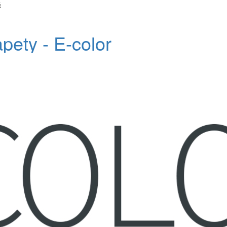
č
apety - E-color