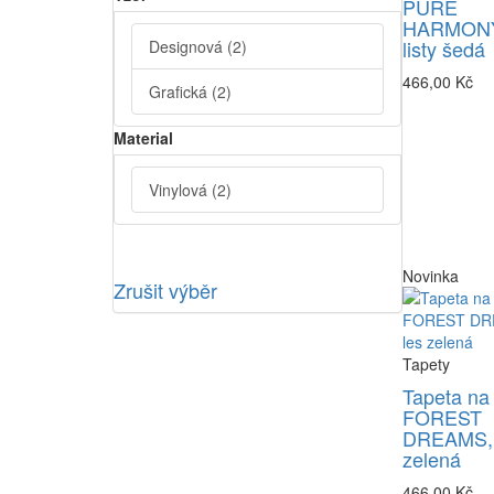
PURE
HARMONY
listy šedá
Designová
(2)
466,00 Kč
Grafická
(2)
Material
Vinylová
(2)
Novinka
Zrušit výběr
Tapety
Tapeta na
FOREST
DREAMS, 
zelená
466,00 Kč