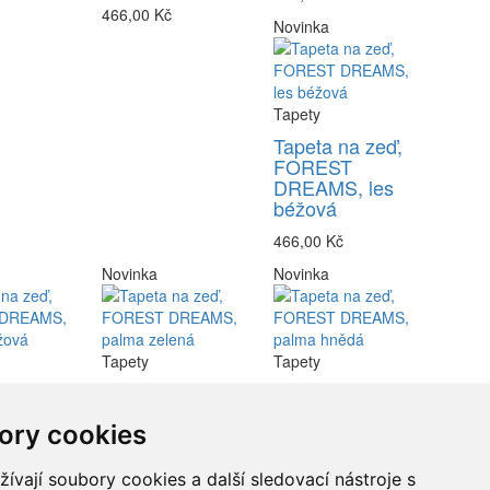
466,00 Kč
Novinka
Tapety
Tapeta na zeď,
FOREST
DREAMS, les
béžová
466,00 Kč
Novinka
Novinka
Tapety
Tapety
na zeď,
Tapeta na zeď,
Tapeta na zeď,
T
FOREST
FOREST
ory cookies
S,
DREAMS,
DREAMS,
béžová
palma zelená
palma hnědá
vají soubory cookies a další sledovací nástroje s
č
466,00 Kč
466,00 Kč