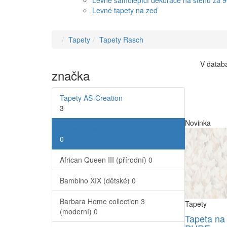
Levné samolepící dekorace na stěnu za 
Levné tapety na zeď
Tapety
Tapety Rasch
V databá
značka
Tapety AS-Creation
3
Novinka
Tapety Rasch
0
African Queen III (přírodní)
0
Bambino XIX (dětské)
0
Barbara Home collection 3
Tapety
(moderní)
0
Tapeta na