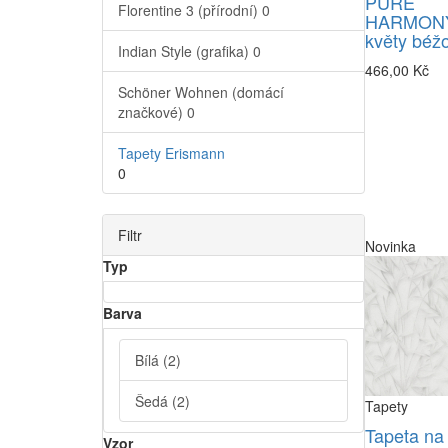
PURE
Florentine 3 (přírodní)
0
HARMONY
květy béž
Indian Style (grafika)
0
466,00 Kč
Schöner Wohnen (domácí
značkové)
0
Tapety Erismann
0
Filtr
Novinka
Typ
Barva
Bílá
(2)
Šedá
(2)
Tapety
Tapeta na
Vzor