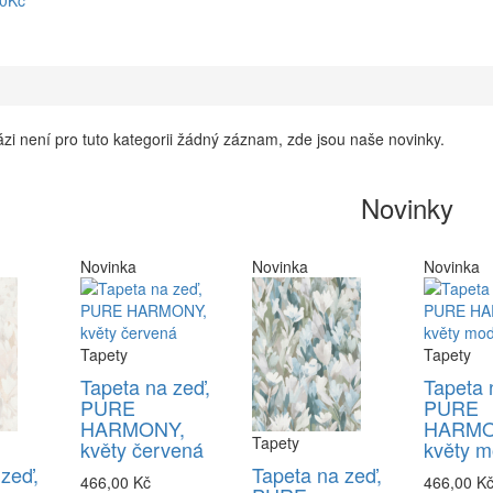
90Kč
zi není pro tuto kategorii žádný záznam, zde jsou naše novinky.
Novinky
Novinka
Novinka
Novinka
Tapety
Tapety
Tapeta na zeď,
Tapeta 
PURE
PURE
HARMONY,
HARMO
Tapety
květy červená
květy m
 zeď,
Tapeta na zeď,
466,00 Kč
466,00 K