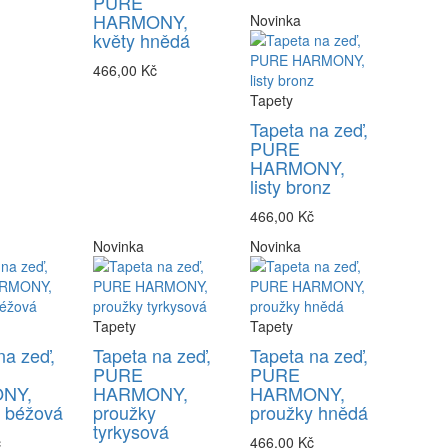
PURE
HARMONY,
Novinka
květy hnědá
466,00 Kč
Tapety
Tapeta na zeď,
PURE
HARMONY,
listy bronz
466,00 Kč
Novinka
Novinka
Tapety
Tapety
na zeď,
Tapeta na zeď,
Tapeta na zeď,
PURE
PURE
NY,
HARMONY,
HARMONY,
y béžová
proužky
proužky hnědá
tyrkysová
č
466,00 Kč