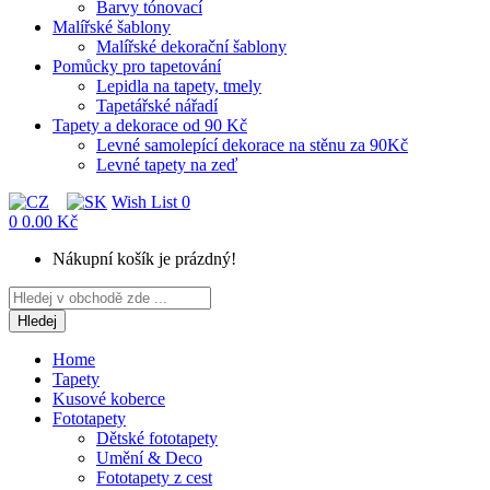
Barvy tónovací
Malířské šablony
Malířské dekorační šablony
Pomůcky pro tapetování
Lepidla na tapety, tmely
Tapetářské nářadí
Tapety a dekorace od 90 Kč
Levné samolepící dekorace na stěnu za 90Kč
Levné tapety na zeď
Wish List
0
0
0.00 Kč
Nákupní košík je prázdný!
Hledej
Home
Tapety
Kusové koberce
Fototapety
Dětské fototapety
Umění & Deco
Fototapety z cest