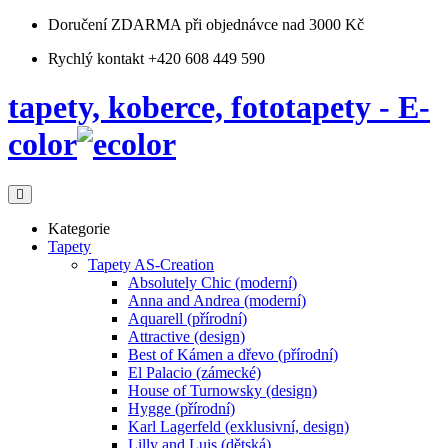
Doručení ZDARMA
při objednávce nad 3000 Kč
Rychlý kontakt +420 608 449 590
tapety, koberce, fototapety - E-
color
Kategorie
Tapety
Tapety AS-Creation
Absolutely Chic (moderní)
Anna and Andrea (moderní)
Aquarell (přírodní)
Attractive (design)
Best of Kámen a dřevo (přírodní)
El Palacio (zámecké)
House of Turnowsky (design)
Hygge (přírodní)
Karl Lagerfeld (exklusivní, design)
Lilly and Luis (dětská)