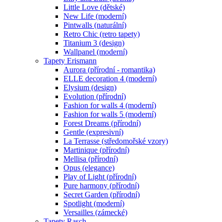
Little Love (dětské)
New Life (moderní)
Pintwalls (naturální)
Retro Chic (retro tapety)
Titanium 3 (design)
Wallpanel (moderní)
Tapety Erismann
Aurora (přírodní - romantika)
ELLE decoration 4 (moderní)
Elysium (design)
Evolution (přírodní)
Fashion for walls 4 (moderní)
Fashion for walls 5 (moderní)
Forest Dreams (přírodní)
Gentle (expresivní)
La Terrasse (středomořské vzory)
Martinique (přírodní)
Mellisa (přírodní)
Opus (elegance)
Play of Light (přírodní)
Pure harmony (přírodní)
Secret Garden (přírodní)
Spotlight (moderní)
Versailles (zámecké)
Tapety Rasch