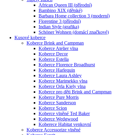
African Queen III (přírodní)
Bambino XIX (dětské)
Barbara Home collection 3 (moderní)
Florentine 3 (přírodní)
Indian Style (grafika)
Schöner Wohnen (domácí značkové)
Kusové koberce
Koberce Brink and Campman
Koberce Atelier vlna
Koberce Decor
Koberce Estella
Koberce Florence Broadhurst
Koberce Harlequin
Koberce Laura Ashley
Koberce Marimekko vlna
Koberce Orla Kiely vlna
Koberce pro děti Brink and Campman
Koberce Pure Morris
Koberce Sanderson
Koberce Scion
Koberce vlněné Ted Baker
Koberce Wedgwood
Koberece Habitat venkovní
Koberce Accessorize vlněné