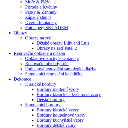
Moře & Pláže
Příroda a Květiny
Parky & Zahrady
Západy slunce
Dveřní fototapety
Fototapety SKLADEM
Obrazy
Obrazy na zeď
Dětské obrazy Lilly and Luis
Obrazy na zeď Patel 2
Renovační obklady a dlažba
Obkladové kuchyňské panely
Renovační obklady stěn
Podlahová renovační samolepící dlažba
Samolepící renovační kachličky
Dekorace
Klasické bordury
Bordury moderní vzory
Bordury klasické a květinové vzory
Dětské bordury
Samolepící bordury
Bordury klasické vzory
Bordury koupelnové vzory
Bordury kuchyňské vzory
Bordury dětské vzory