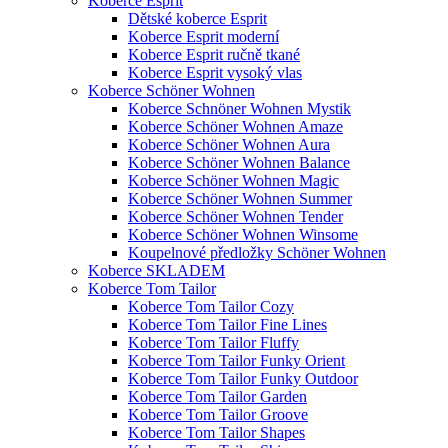
Koberce Esprit
Dětské koberce Esprit
Koberce Esprit moderní
Koberce Esprit ručně tkané
Koberce Esprit vysoký vlas
Koberce Schöner Wohnen
Koberce Schnöner Wohnen Mystik
Koberce Schöner Wohnen Amaze
Koberce Schöner Wohnen Aura
Koberce Schöner Wohnen Balance
Koberce Schöner Wohnen Magic
Koberce Schöner Wohnen Summer
Koberce Schöner Wohnen Tender
Koberce Schöner Wohnen Winsome
Koupelnové předložky Schöner Wohnen
Koberce SKLADEM
Koberce Tom Tailor
Koberce Tom Tailor Cozy
Koberce Tom Tailor Fine Lines
Koberce Tom Tailor Fluffy
Koberce Tom Tailor Funky Orient
Koberce Tom Tailor Funky Outdoor
Koberce Tom Tailor Garden
Koberce Tom Tailor Groove
Koberce Tom Tailor Shapes