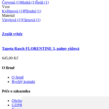
Červená
(1)
Modrá
(1)
Šedá
(1)
Vzor
Květinová
(1)
Přírodní
(1)
Material
Vinylová
(1)
Vliesová
(1)
Zrušit výběr
Tapeta Rasch FLORENTINE 3, palmy růžová
645,00 Kč
O firmě
O firmě
Rychlý kontakt
Péče o zákazníka
Obchodní podmínky
GDPR