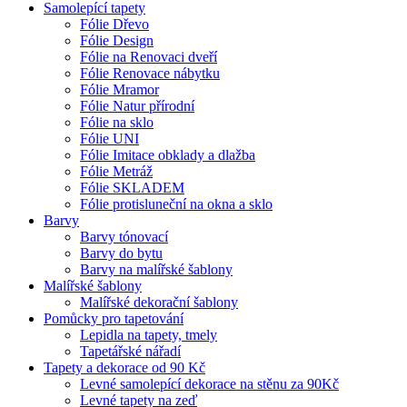
Samolepící tapety
Fólie Dřevo
Fólie Design
Fólie na Renovaci dveří
Fólie Renovace nábytku
Fólie Mramor
Fólie Natur přírodní
Fólie na sklo
Fólie UNI
Fólie Imitace obklady a dlažba
Fólie Metráž
Fólie SKLADEM
Fólie protisluneční na okna a sklo
Barvy
Barvy tónovací
Barvy do bytu
Barvy na malířské šablony
Malířské šablony
Malířské dekorační šablony
Pomůcky pro tapetování
Lepidla na tapety, tmely
Tapetářské nářadí
Tapety a dekorace od 90 Kč
Levné samolepící dekorace na stěnu za 90Kč
Levné tapety na zeď