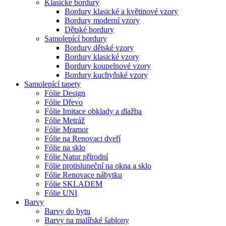
Klasické bordury
Bordury klasické a květinové vzory
Bordury moderní vzory
Dětské bordury
Samolepící bordury
Bordury dětské vzory
Bordury klasické vzory
Bordury koupelnové vzory
Bordury kuchyňské vzory
Samolepící tapety
Fólie Design
Fólie Dřevo
Fólie Imitace obklady a dlažba
Fólie Metráž
Fólie Mramor
Fólie na Renovaci dveří
Fólie na sklo
Fólie Natur přírodní
Fólie protisluneční na okna a sklo
Fólie Renovace nábytku
Fólie SKLADEM
Fólie UNI
Barvy
Barvy do bytu
Barvy na malířské šablony