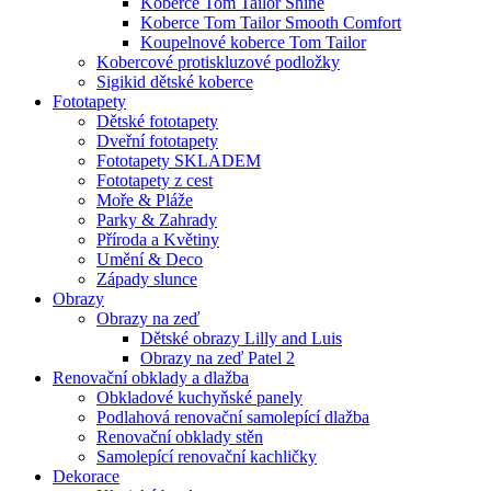
Koberce Tom Tailor Shine
Koberce Tom Tailor Smooth Comfort
Koupelnové koberce Tom Tailor
Kobercové protiskluzové podložky
Sigikid dětské koberce
Fototapety
Dětské fototapety
Dveřní fototapety
Fototapety SKLADEM
Fototapety z cest
Moře & Pláže
Parky & Zahrady
Příroda a Květiny
Umění & Deco
Západy slunce
Obrazy
Obrazy na zeď
Dětské obrazy Lilly and Luis
Obrazy na zeď Patel 2
Renovační obklady a dlažba
Obkladové kuchyňské panely
Podlahová renovační samolepící dlažba
Renovační obklady stěn
Samolepící renovační kachličky
Dekorace