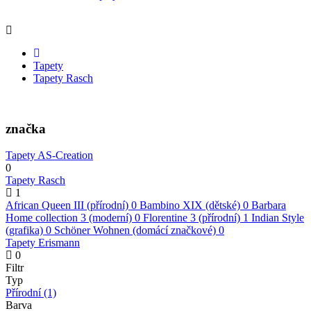
Tapety
Tapety Rasch
značka
Tapety AS-Creation
0
Tapety Rasch
1
African Queen III (přírodní)
0
Bambino XIX (dětské)
0
Barbara
Home collection 3 (moderní)
0
Florentine 3 (přírodní)
1
Indian Style
(grafika)
0
Schöner Wohnen (domácí značkové)
0
Tapety Erismann
0
Filtr
Typ
Přírodní
(1)
Barva