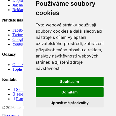
Doprava
Používáme soubory
Jak nakupovat
Reklamace
cookies
Najdete nás
Tyto webové stránky používají
Facebook
soubory cookies a další sledovací
Twitter
nástroje s cílem vylepšení
Google
uživatelského prostředí, zobrazení
Youtube
přizpůsobeného obsahu a reklam,
Odkazy
analýzy návštěvnosti webových
stránek a zjištění zdroje
Odkazy
návštěvnosti.
Toplist
Kontakt
Souhlasím
Sídlo firmy: Boženy Němcové 739/1, Svitavy 568 02, CZ
Odmítám
Telefon: +420 608 449 590
E-mail: info@e-color.cz
Upravit mé předvolby
© 2026 e-color.cz