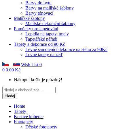
Barvy do bytu
Barvy na malířské šablony
Barvy tónovací
Malířské šablony
Malířské dekorační šablony
Pomůcky pro tapetování
Lepidla na tapety, tmely
Tapetářské nářadí
Tapety a dekorace od 90 Kč
Levné samolepící dekorace na stěnu za 90Kč
Levné tapety na zeď
Wish List
0
0
0.00 Kč
Nákupní košík je prázdný!
Hledej
Home
Tapety
Kusové koberce
Fototapety
Dětské fototapety