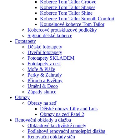
Koberce Tom Tailor Groove
Koberce Tom Tailor Shapes
Koberce Tom Tailor Shine
Koberce Tom Tailor Smooth Comfort
Koupelnové koberce Tom Tailor
Kobercové protiskluzové podložky
Sigikid dětské koberce
Fototapety
Dětské fototapety
Dveřní fototapety
Fototapety SKLADEM
Fototapety z cest
Moře & Pláže
Parky & Zahrady
Příroda a Květiny
Umění & Deco
Západy slunce
Obrazy
Obrazy na zeď
Dětské obrazy Lilly and Luis
Obrazy na zeď Patel 2
Renovační obklady a dlažba
Obkladové kuchyňské panely
Podlahová renovační samolepící dlažba
Renovační obklady stěn