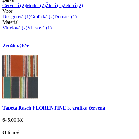
Červená
(2)
Modrá
(2)
Žlutá
(1)
Zelená
(2)
Vzor
Designová
(1)
Grafická
(2)
Domácí
(1)
Material
Vinylová
(2)
Vliesová
(1)
Zrušit výběr
Tapeta Rasch FLORENTINE 3, grafika červená
645,00 Kč
O firmě