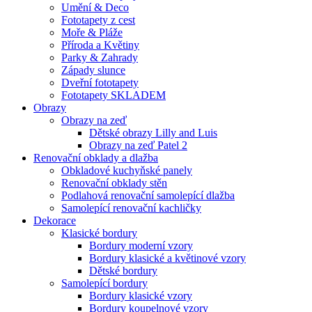
Umění & Deco
Fototapety z cest
Moře & Pláže
Příroda a Květiny
Parky & Zahrady
Západy slunce
Dveřní fototapety
Fototapety SKLADEM
Obrazy
Obrazy na zeď
Dětské obrazy Lilly and Luis
Obrazy na zeď Patel 2
Renovační obklady a dlažba
Obkladové kuchyňské panely
Renovační obklady stěn
Podlahová renovační samolepící dlažba
Samolepící renovační kachličky
Dekorace
Klasické bordury
Bordury moderní vzory
Bordury klasické a květinové vzory
Dětské bordury
Samolepící bordury
Bordury klasické vzory
Bordury koupelnové vzory