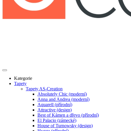
Kategorie
Tapety
Tapety AS-Creation
Absolutely Chic (moderní)
Anna and Andrea (moderní)
Aquarell (přírodní)
Attractive (design)
Best of Kámen a dřevo (přírodní)
El Palacio (zámecké)
House of Turnowsky (design)
Hygge (přírodní)