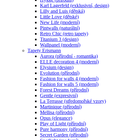
Karl Lagerfeld (exklusivní, design)
Lilly and Luis (dětská)
Little Love (dětské)
New Life (moderní)
Pintwalls (naturální)
Retro Chic (retro tapety)
Titanium 3 (design)
Wallpanel (moderní)
Tapety Erismann
Aurora (přírodní - romantika)
ELLE decoration 4 (moderní)
Elysium (design)
Evolution (přírodní)
Fashion for walls 4 (moderní)
Fashion for walls 5 (moderní)
Forest Dreams (přírodní)
Gentle (expresivní)
La Terrasse (středomořské vzory)
Martinique (přírodní)
Mellisa (přírodní)
Opus (elegance)
Play of Light (přírodní)
Pure harmony (přírodní)
Secret Garden (přírodní)