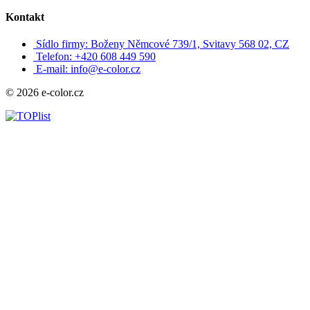
Kontakt
Sídlo firmy: Boženy Němcové 739/1, Svitavy 568 02, CZ
Telefon: +420 608 449 590
E-mail: info@e-color.cz
© 2026 e-color.cz