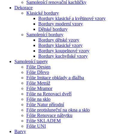
Samolepící renovační kachličky
Dekorace
Klasické bordury
Bordury klasické a květinové vzory
Bordury moderní vzory
Dětské bordury
Samolepící bordury
Bordury dětské vzory
Bordury klasické vzory
Bordury koupelnové vzory
Bordury kuchyňské vzory
Samolepící tapety
Fólie Design
Fólie Dřevo
Fólie Imitace obklady a dlažba
Fólie Metráž
Fólie Mramor
Fólie na Renovaci dveří
Fólie na sklo
Fólie Natur přírodní
Fólie protisluneční na okna a sklo
Fólie Renovace nábytku
Fólie SKLADEM
Fólie UNI
Barvy