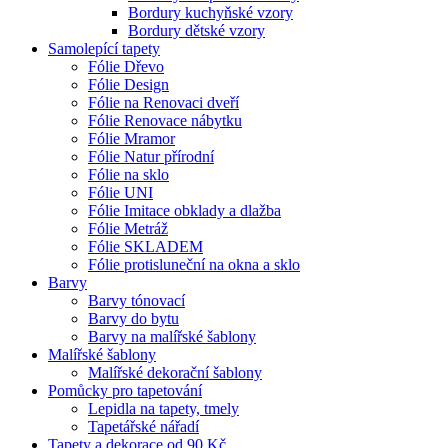
Bordury kuchyňské vzory
Bordury dětské vzory
Samolepící tapety
Fólie Dřevo
Fólie Design
Fólie na Renovaci dveří
Fólie Renovace nábytku
Fólie Mramor
Fólie Natur přírodní
Fólie na sklo
Fólie UNI
Fólie Imitace obklady a dlažba
Fólie Metráž
Fólie SKLADEM
Fólie protisluneční na okna a sklo
Barvy
Barvy tónovací
Barvy do bytu
Barvy na malířské šablony
Malířské šablony
Malířské dekorační šablony
Pomůcky pro tapetování
Lepidla na tapety, tmely
Tapetářské nářadí
Tapety a dekorace od 90 Kč