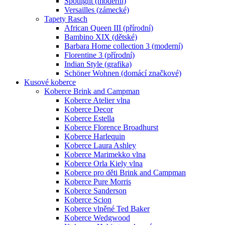
Spotlight (moderní)
Versailles (zámecké)
Tapety Rasch
African Queen III (přírodní)
Bambino XIX (dětské)
Barbara Home collection 3 (moderní)
Florentine 3 (přírodní)
Indian Style (grafika)
Schöner Wohnen (domácí značkové)
Kusové koberce
Koberce Brink and Campman
Koberce Atelier vlna
Koberce Decor
Koberce Estella
Koberce Florence Broadhurst
Koberce Harlequin
Koberce Laura Ashley
Koberce Marimekko vlna
Koberce Orla Kiely vlna
Koberce pro děti Brink and Campman
Koberce Pure Morris
Koberce Sanderson
Koberce Scion
Koberce vlněné Ted Baker
Koberce Wedgwood