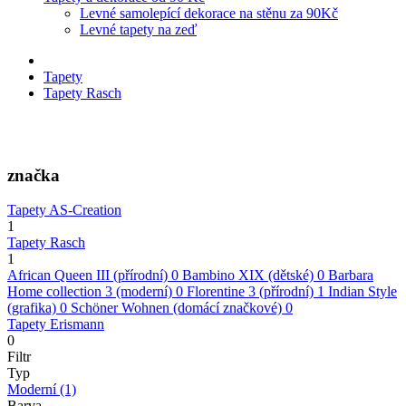
Levné samolepící dekorace na stěnu za 90Kč
Levné tapety na zeď
Tapety
Tapety Rasch
značka
Tapety AS-Creation
1
Tapety Rasch
1
African Queen III (přírodní)
0
Bambino XIX (dětské)
0
Barbara
Home collection 3 (moderní)
0
Florentine 3 (přírodní)
1
Indian Style
(grafika)
0
Schöner Wohnen (domácí značkové)
0
Tapety Erismann
0
Filtr
Typ
Moderní
(1)
Barva