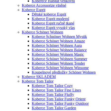
Koberece Habitat venkovní
Koberce Accessorize vlněné
Koberce Esprit
Dětské koberce Esprit
Koberce Esprit moderní
Koberce Esprit ručně tkané
Koberce Esprit vysoký vlas
Koberce Schöner Wohnen
Koberce Schnöner Wohnen Mystik
Koberce Schöner Wohnen Amaze
Koberce Schöner Wohnen Aura
Koberce Schöner Wohnen Balance
Koberce Schöner Wohnen Magic
Koberce Schöner Wohnen Summer
Koberce Schöner Wohnen Tender
Koberce Schöner Wohnen Winsome
Koupelnové předložky Schöner Wohnen
Koberce SKLADEM
Koberce Tom Tailor
Koberce Tom Tailor Cozy
Koberce Tom Tailor Fine Lines
Koberce Tom Tailor Fluffy
Koberce Tom Tailor Funky Orient
Koberce Tom Tailor Funky Outdoor
Koberce Tom Tailor Garden