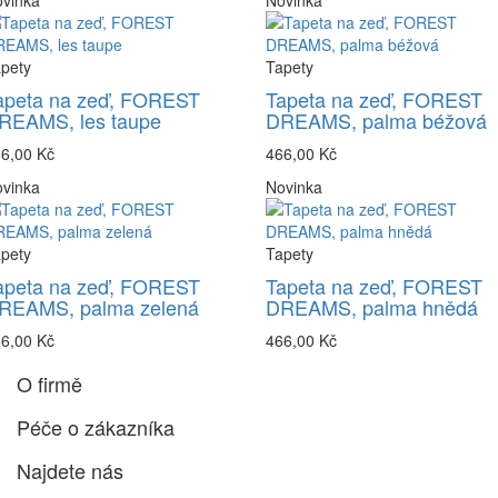
vinka
Novinka
pety
Tapety
apeta na zeď, FOREST
Tapeta na zeď, FOREST
REAMS, les taupe
DREAMS, palma béžová
6,00 Kč
466,00 Kč
vinka
Novinka
pety
Tapety
apeta na zeď, FOREST
Tapeta na zeď, FOREST
REAMS, palma zelená
DREAMS, palma hnědá
6,00 Kč
466,00 Kč
O firmě
Péče o zákazníka
Najdete nás