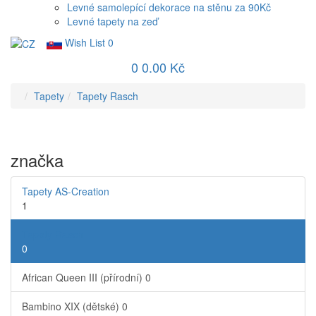
Levné samolepící dekorace na stěnu za 90Kč
Levné tapety na zeď
Wish List
0
0
0.00 Kč
Tapety
Tapety Rasch
značka
Tapety AS-Creation
1
Tapety Rasch
0
African Queen III (přírodní)
0
Bambino XIX (dětské)
0