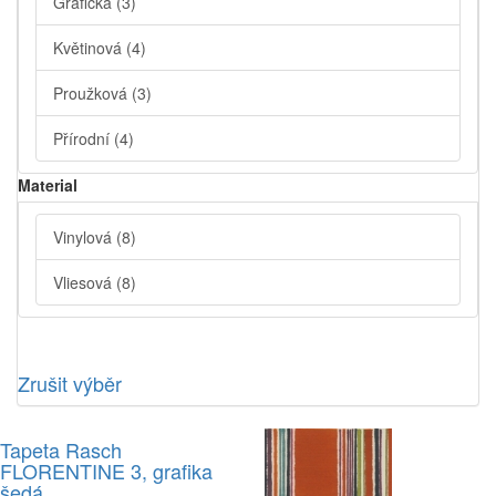
Grafická
(3)
Květinová
(4)
Proužková
(3)
Přírodní
(4)
Material
Vinylová
(8)
Vliesová
(8)
Zrušit výběr
Tapeta Rasch
FLORENTINE 3, grafika
šedá