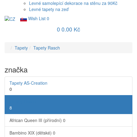
Levné samolepící dekorace na stěnu za 90Kč
Levné tapety na zeď
Wish List
0
0
0.00 Kč
Tapety
Tapety Rasch
značka
Tapety AS-Creation
0
Tapety Rasch
8
African Queen III (přírodní)
0
Bambino XIX (dětské)
0