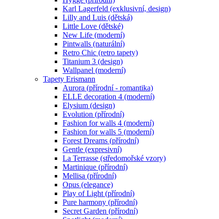
Karl Lagerfeld (exklusivní, design)
Lilly and Luis (dětská)
Little Love (dětské)
New Life (moderní)
Pintwalls (naturální)
Retro Chic (retro tapety)
Titanium 3 (design)
Wallpanel (moderní)
Tapety Erismann
Aurora (přírodní - romantika)
ELLE decoration 4 (moderní)
Elysium (design)
Evolution (přírodní)
Fashion for walls 4 (moderní)
Fashion for walls 5 (moderní)
Forest Dreams (přírodní)
Gentle (expresivní)
La Terrasse (středomořské vzory)
Martinique (přírodní)
Mellisa (přírodní)
Opus (elegance)
Play of Light (přírodní)
Pure harmony (přírodní)
Secret Garden (přírodní)