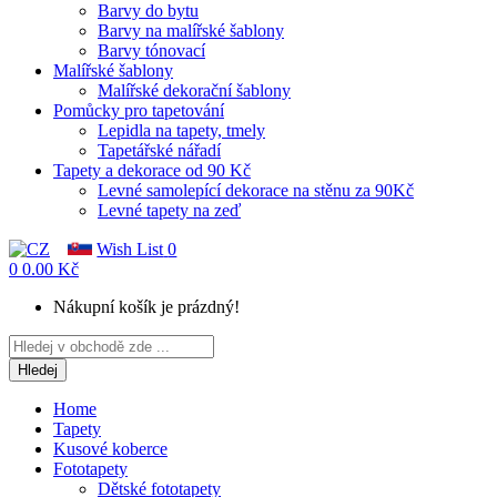
Barvy do bytu
Barvy na malířské šablony
Barvy tónovací
Malířské šablony
Malířské dekorační šablony
Pomůcky pro tapetování
Lepidla na tapety, tmely
Tapetářské nářadí
Tapety a dekorace od 90 Kč
Levné samolepící dekorace na stěnu za 90Kč
Levné tapety na zeď
Wish List
0
0
0.00 Kč
Nákupní košík je prázdný!
Hledej
Home
Tapety
Kusové koberce
Fototapety
Dětské fototapety