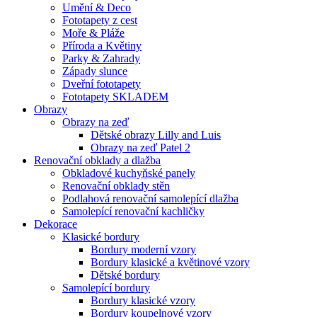
Umění & Deco
Fototapety z cest
Moře & Pláže
Příroda a Květiny
Parky & Zahrady
Západy slunce
Dveřní fototapety
Fototapety SKLADEM
Obrazy
Obrazy na zeď
Dětské obrazy Lilly and Luis
Obrazy na zeď Patel 2
Renovační obklady a dlažba
Obkladové kuchyňské panely
Renovační obklady stěn
Podlahová renovační samolepící dlažba
Samolepící renovační kachličky
Dekorace
Klasické bordury
Bordury moderní vzory
Bordury klasické a květinové vzory
Dětské bordury
Samolepící bordury
Bordury klasické vzory
Bordury koupelnové vzory