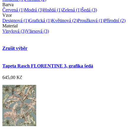
Barva
Červená
(1)
Modrá
(3)
Hnědá
(1)
Zelená
(1)
Šedá
(3)
Vzor
Designová
(1)
Grafická
(1)
Květinová
(2)
Proužková
(1)
Přírodní
(2)
Material
Vinylová
(3)
Vliesová
(3)
Zrušit výběr
Tapeta Rasch FLORENTINE 3, grafika šedá
645,00 Kč