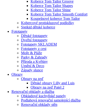
Koberce Tom Tailor Groove
Koberce Tom Tailor Shapes
Koberce Tom Tailor Shine
Koberce Tom Tailor Smooth Comfort
Koupelnové koberce Tom Tailor
Kobercové protiskluzové podložky
Sigikid dětské koberce
Fototapety
Dětské fototapety
Dveřní fototapety
Fototapety SKLADEM
Fototapety z cest
Moře & Pláže
Parky & Zahrady
Příroda a Květiny
Umění & Deco
Západy slunce
Obrazy
Obrazy na zeď
Dětské obrazy Lilly and Luis
Obrazy na zeď Patel 2
Renovační obklady a dlažba
Obkladové kuchyňské panely
Podlahová renovační samolepící dlažba
Renovační obklady stěn