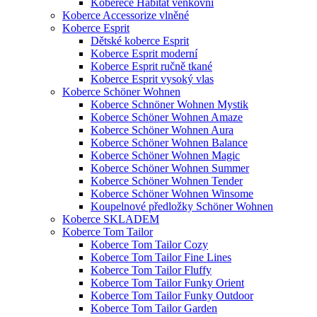
Koberece Habitat venkovní
Koberce Accessorize vlněné
Koberce Esprit
Dětské koberce Esprit
Koberce Esprit moderní
Koberce Esprit ručně tkané
Koberce Esprit vysoký vlas
Koberce Schöner Wohnen
Koberce Schnöner Wohnen Mystik
Koberce Schöner Wohnen Amaze
Koberce Schöner Wohnen Aura
Koberce Schöner Wohnen Balance
Koberce Schöner Wohnen Magic
Koberce Schöner Wohnen Summer
Koberce Schöner Wohnen Tender
Koberce Schöner Wohnen Winsome
Koupelnové předložky Schöner Wohnen
Koberce SKLADEM
Koberce Tom Tailor
Koberce Tom Tailor Cozy
Koberce Tom Tailor Fine Lines
Koberce Tom Tailor Fluffy
Koberce Tom Tailor Funky Orient
Koberce Tom Tailor Funky Outdoor
Koberce Tom Tailor Garden