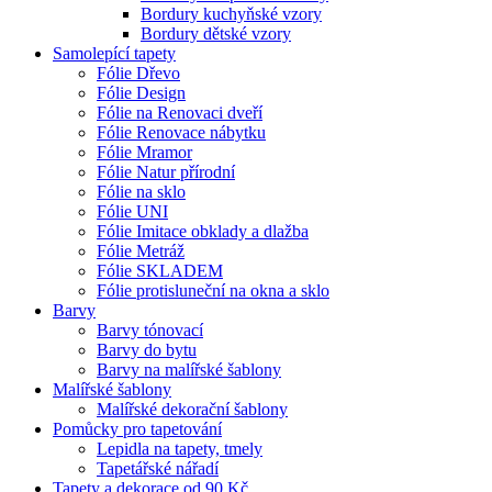
Bordury kuchyňské vzory
Bordury dětské vzory
Samolepící tapety
Fólie Dřevo
Fólie Design
Fólie na Renovaci dveří
Fólie Renovace nábytku
Fólie Mramor
Fólie Natur přírodní
Fólie na sklo
Fólie UNI
Fólie Imitace obklady a dlažba
Fólie Metráž
Fólie SKLADEM
Fólie protisluneční na okna a sklo
Barvy
Barvy tónovací
Barvy do bytu
Barvy na malířské šablony
Malířské šablony
Malířské dekorační šablony
Pomůcky pro tapetování
Lepidla na tapety, tmely
Tapetářské nářadí
Tapety a dekorace od 90 Kč