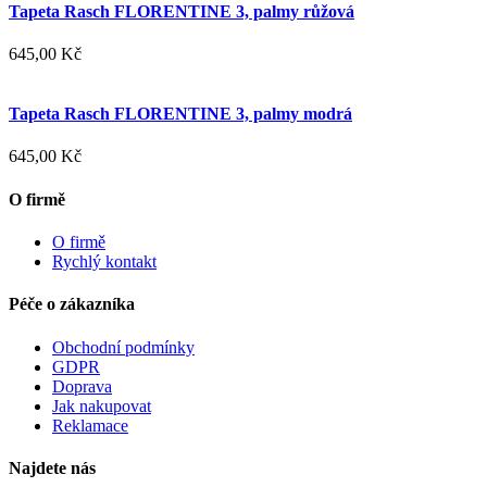
Tapeta Rasch FLORENTINE 3, palmy růžová
645,00 Kč
Tapeta Rasch FLORENTINE 3, palmy modrá
645,00 Kč
O firmě
O firmě
Rychlý kontakt
Péče o zákazníka
Obchodní podmínky
GDPR
Doprava
Jak nakupovat
Reklamace
Najdete nás