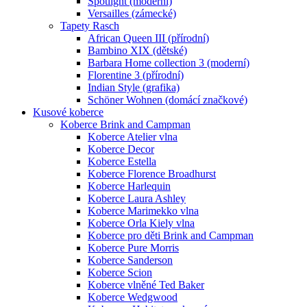
Spotlight (moderní)
Versailles (zámecké)
Tapety Rasch
African Queen III (přírodní)
Bambino XIX (dětské)
Barbara Home collection 3 (moderní)
Florentine 3 (přírodní)
Indian Style (grafika)
Schöner Wohnen (domácí značkové)
Kusové koberce
Koberce Brink and Campman
Koberce Atelier vlna
Koberce Decor
Koberce Estella
Koberce Florence Broadhurst
Koberce Harlequin
Koberce Laura Ashley
Koberce Marimekko vlna
Koberce Orla Kiely vlna
Koberce pro děti Brink and Campman
Koberce Pure Morris
Koberce Sanderson
Koberce Scion
Koberce vlněné Ted Baker
Koberce Wedgwood