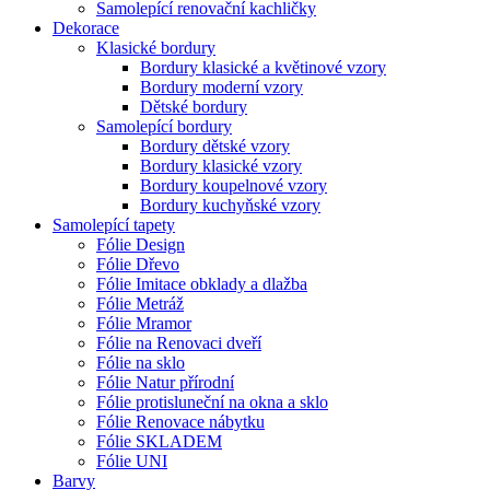
Samolepící renovační kachličky
Dekorace
Klasické bordury
Bordury klasické a květinové vzory
Bordury moderní vzory
Dětské bordury
Samolepící bordury
Bordury dětské vzory
Bordury klasické vzory
Bordury koupelnové vzory
Bordury kuchyňské vzory
Samolepící tapety
Fólie Design
Fólie Dřevo
Fólie Imitace obklady a dlažba
Fólie Metráž
Fólie Mramor
Fólie na Renovaci dveří
Fólie na sklo
Fólie Natur přírodní
Fólie protisluneční na okna a sklo
Fólie Renovace nábytku
Fólie SKLADEM
Fólie UNI
Barvy