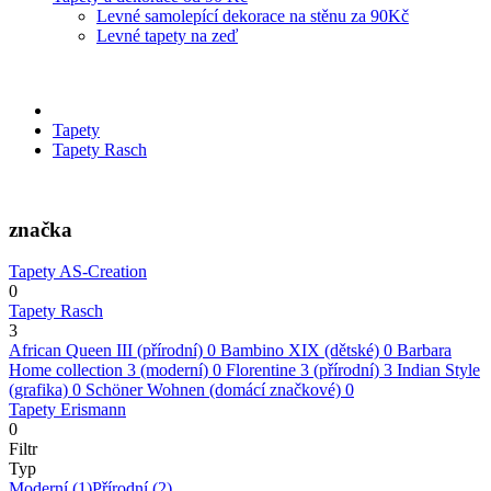
Levné samolepící dekorace na stěnu za 90Kč
Levné tapety na zeď
Tapety
Tapety Rasch
značka
Tapety AS-Creation
0
Tapety Rasch
3
African Queen III (přírodní)
0
Bambino XIX (dětské)
0
Barbara
Home collection 3 (moderní)
0
Florentine 3 (přírodní)
3
Indian Style
(grafika)
0
Schöner Wohnen (domácí značkové)
0
Tapety Erismann
0
Filtr
Typ
Moderní
(1)
Přírodní
(2)