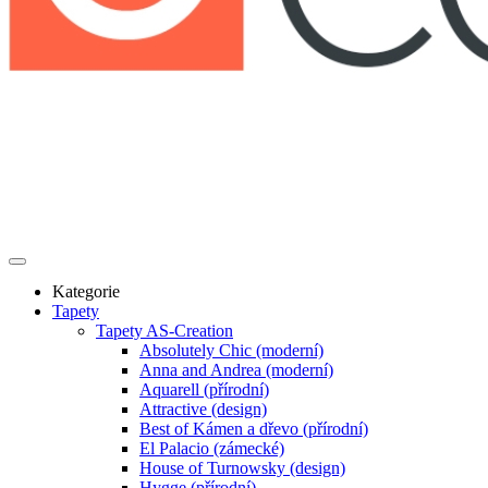
Kategorie
Tapety
Tapety AS-Creation
Absolutely Chic (moderní)
Anna and Andrea (moderní)
Aquarell (přírodní)
Attractive (design)
Best of Kámen a dřevo (přírodní)
El Palacio (zámecké)
House of Turnowsky (design)
Hygge (přírodní)