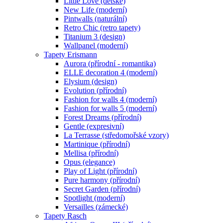
Little Love (dětské)
New Life (moderní)
Pintwalls (naturální)
Retro Chic (retro tapety)
Titanium 3 (design)
Wallpanel (moderní)
Tapety Erismann
Aurora (přírodní - romantika)
ELLE decoration 4 (moderní)
Elysium (design)
Evolution (přírodní)
Fashion for walls 4 (moderní)
Fashion for walls 5 (moderní)
Forest Dreams (přírodní)
Gentle (expresivní)
La Terrasse (středomořské vzory)
Martinique (přírodní)
Mellisa (přírodní)
Opus (elegance)
Play of Light (přírodní)
Pure harmony (přírodní)
Secret Garden (přírodní)
Spotlight (moderní)
Versailles (zámecké)
Tapety Rasch