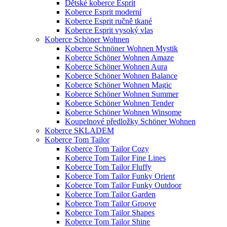
Dětské koberce Esprit
Koberce Esprit moderní
Koberce Esprit ručně tkané
Koberce Esprit vysoký vlas
Koberce Schöner Wohnen
Koberce Schnöner Wohnen Mystik
Koberce Schöner Wohnen Amaze
Koberce Schöner Wohnen Aura
Koberce Schöner Wohnen Balance
Koberce Schöner Wohnen Magic
Koberce Schöner Wohnen Summer
Koberce Schöner Wohnen Tender
Koberce Schöner Wohnen Winsome
Koupelnové předložky Schöner Wohnen
Koberce SKLADEM
Koberce Tom Tailor
Koberce Tom Tailor Cozy
Koberce Tom Tailor Fine Lines
Koberce Tom Tailor Fluffy
Koberce Tom Tailor Funky Orient
Koberce Tom Tailor Funky Outdoor
Koberce Tom Tailor Garden
Koberce Tom Tailor Groove
Koberce Tom Tailor Shapes
Koberce Tom Tailor Shine