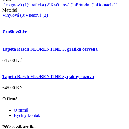
Designová
(1)
Grafická
(2)
Květinová
(1)
Přírodní
(1)
Domácí
(1)
Material
Vinylová
(3)
Vliesová
(2)
Zrušit výběr
Tapeta Rasch FLORENTINE 3, grafika červená
645,00 Kč
Tapeta Rasch FLORENTINE 3, palmy růžová
645,00 Kč
O firmě
O firmě
Rychlý kontakt
Péče o zákazníka