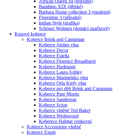
African Queen III (přírodní)
Bambino XIX (dětské)
Barbara Home collection 3 (moderní)
Florentine 3 (přírodní)
Indian Style (grafika)
Schöner Wohnen (domácí značkové)
Kusové koberce
Koberce Brink and Campman
Koberce Atelier vlna
Koberce Decor
Koberce Estella
Koberce Florence Broadhurst
Koberce Harlequin
Koberce Laura Ashley
Koberce Marimekko vlna
Koberce Orla Kiely vlna
Koberce pro děti Brink and Campman
Koberce Pure Morris
Koberce Sanderson
Koberce Scion
Koberce vlněné Ted Baker
Koberce Wedgwood
Koberece Habitat venkovní
Koberce Accessorize vlněné
Koberce Esprit