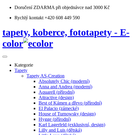
Doručení ZDARMA
při objednávce nad 3000 Kč
Rychlý kontakt +420 608 449 590
tapety, koberce, fototapety - E-
color
Kategorie
Tapety
Tapety AS-Creation
Absolutely Chic (moderní)
Anna and Andrea (moderní)
Aquarell (přírodní)
Attractive (design)
Best of Kámen a dřevo (přírodní)
El Palacio (zámecké)
House of Turnowsky (design)
Hygge (přírodní)
Karl Lagerfeld (exklusivní, design)
Lilly and Luis (dětská)