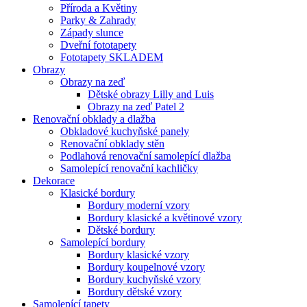
Příroda a Květiny
Parky & Zahrady
Západy slunce
Dveřní fototapety
Fototapety SKLADEM
Obrazy
Obrazy na zeď
Dětské obrazy Lilly and Luis
Obrazy na zeď Patel 2
Renovační obklady a dlažba
Obkladové kuchyňské panely
Renovační obklady stěn
Podlahová renovační samolepící dlažba
Samolepící renovační kachličky
Dekorace
Klasické bordury
Bordury moderní vzory
Bordury klasické a květinové vzory
Dětské bordury
Samolepící bordury
Bordury klasické vzory
Bordury koupelnové vzory
Bordury kuchyňské vzory
Bordury dětské vzory
Samolepící tapety