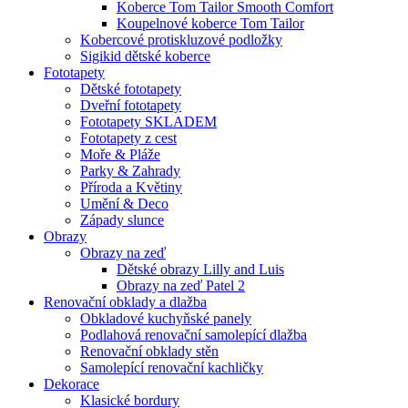
Koberce Tom Tailor Smooth Comfort
Koupelnové koberce Tom Tailor
Kobercové protiskluzové podložky
Sigikid dětské koberce
Fototapety
Dětské fototapety
Dveřní fototapety
Fototapety SKLADEM
Fototapety z cest
Moře & Pláže
Parky & Zahrady
Příroda a Květiny
Umění & Deco
Západy slunce
Obrazy
Obrazy na zeď
Dětské obrazy Lilly and Luis
Obrazy na zeď Patel 2
Renovační obklady a dlažba
Obkladové kuchyňské panely
Podlahová renovační samolepící dlažba
Renovační obklady stěn
Samolepící renovační kachličky
Dekorace
Klasické bordury