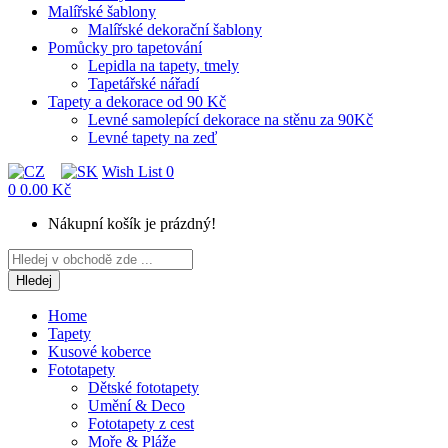
Malířské šablony
Malířské dekorační šablony
Pomůcky pro tapetování
Lepidla na tapety, tmely
Tapetářské nářadí
Tapety a dekorace od 90 Kč
Levné samolepící dekorace na stěnu za 90Kč
Levné tapety na zeď
Wish List
0
0
0.00 Kč
Nákupní košík je prázdný!
Hledej
Home
Tapety
Kusové koberce
Fototapety
Dětské fototapety
Umění & Deco
Fototapety z cest
Moře & Pláže