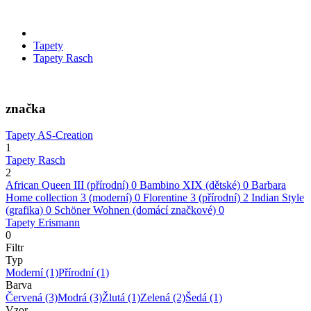
Tapety
Tapety Rasch
značka
Tapety AS-Creation
1
Tapety Rasch
2
African Queen III (přírodní)
0
Bambino XIX (dětské)
0
Barbara
Home collection 3 (moderní)
0
Florentine 3 (přírodní)
2
Indian Style
(grafika)
0
Schöner Wohnen (domácí značkové)
0
Tapety Erismann
0
Filtr
Typ
Moderní
(1)
Přírodní
(1)
Barva
Červená
(3)
Modrá
(3)
Žlutá
(1)
Zelená
(2)
Šedá
(1)
Vzor