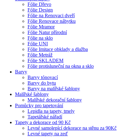
Fólie Dřevo
Fólie Design
Fólie na Renovaci dveří
Fólie Renovace nábytku
Fólie Mramor
Fólie Natur přírodní
Fólie na sklo
Fólie UNI
Fólie Imitace obklady a dlažba
Fólie Metráž
Fólie SKLADEM
Fólie protisluneční na okna a sklo
Barvy
Barvy tónovací
Barvy do bytu
Barvy na malířské šablony
Malířské šablony
Malířské dekorační šablony
Pomůcky pro tapetování
Lepidla na tapety, tmely
Tapetářské nářadí
Tapety a dekorace od 90 Kč
Levné samolepící dekorace na stěnu za 90Kč
Levné tapety na zeď