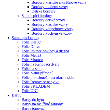
Bordury klasické a květinové vzory
Bordury moderní vzory
Dětské bordury
Samolepící bordury
Bordury dětské vzory
Bordury klasické vzory
Bordury koupelnové vzory
Bordury kuchyňské vzory
Samolepící tapety
Fólie Design
Fólie Dřevo
Fólie Imitace obklady a dlažba
Fólie Metráž
Fólie Mramor
Fólie na Renovaci dveří
Fólie na sklo
Fólie Natur přírodní
Fólie protisluneční na okna a sklo
Fólie Renovace nábytku
Fólie SKLADEM
Fólie UNI
Barvy
Barvy do bytu
Barvy na malířské šablony
Barvy tónovací