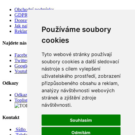
Obchodní podmínky
GDPR
Doprava
Jak nakupovat
Používáme soubory
Reklamace
cookies
Najdete nás
Tyto webové stránky používají
Facebook
Twitter
soubory cookies a další sledovací
Google
nástroje s cílem vylepšení
Youtube
uživatelského prostředí, zobrazení
přizpůsobeného obsahu a reklam,
Odkazy
analýzy návštěvnosti webových
Odkazy
stránek a zjištění zdroje
Toplist
návštěvnosti.
Kontakt
Souhlasím
Sídlo firmy: Boženy Němcové 739/1, Svitavy 568 02, CZ
Odmítám
Telefon: +420 608 449 590