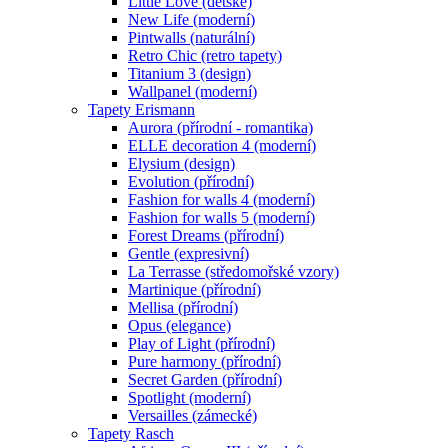
Little Love (dětské)
New Life (moderní)
Pintwalls (naturální)
Retro Chic (retro tapety)
Titanium 3 (design)
Wallpanel (moderní)
Tapety Erismann
Aurora (přírodní - romantika)
ELLE decoration 4 (moderní)
Elysium (design)
Evolution (přírodní)
Fashion for walls 4 (moderní)
Fashion for walls 5 (moderní)
Forest Dreams (přírodní)
Gentle (expresivní)
La Terrasse (středomořské vzory)
Martinique (přírodní)
Mellisa (přírodní)
Opus (elegance)
Play of Light (přírodní)
Pure harmony (přírodní)
Secret Garden (přírodní)
Spotlight (moderní)
Versailles (zámecké)
Tapety Rasch