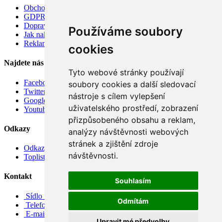
Obchodní podmínky
GDPR
Doprava
Používáme soubory
Jak nakupovat
Reklamace
cookies
Najdete nás
Tyto webové stránky používají
Facebook
soubory cookies a další sledovací
Twitter
nástroje s cílem vylepšení
Google
uživatelského prostředí, zobrazení
Youtube
přizpůsobeného obsahu a reklam,
Odkazy
analýzy návštěvnosti webových
stránek a zjištění zdroje
Odkazy
návštěvnosti.
Toplist
Kontakt
Souhlasím
Sídlo firmy: Boženy Němcové 739/1, Svitavy 568 02, CZ
Odmítám
Telefon: +420 608 449 590
E-mail: info@e-color.cz
Upravit mé předvolby