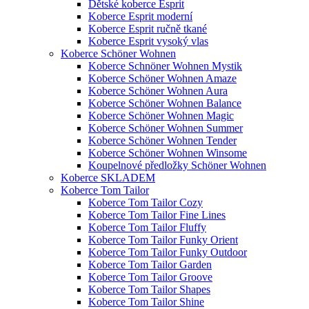
Dětské koberce Esprit
Koberce Esprit moderní
Koberce Esprit ručně tkané
Koberce Esprit vysoký vlas
Koberce Schöner Wohnen
Koberce Schnöner Wohnen Mystik
Koberce Schöner Wohnen Amaze
Koberce Schöner Wohnen Aura
Koberce Schöner Wohnen Balance
Koberce Schöner Wohnen Magic
Koberce Schöner Wohnen Summer
Koberce Schöner Wohnen Tender
Koberce Schöner Wohnen Winsome
Koupelnové předložky Schöner Wohnen
Koberce SKLADEM
Koberce Tom Tailor
Koberce Tom Tailor Cozy
Koberce Tom Tailor Fine Lines
Koberce Tom Tailor Fluffy
Koberce Tom Tailor Funky Orient
Koberce Tom Tailor Funky Outdoor
Koberce Tom Tailor Garden
Koberce Tom Tailor Groove
Koberce Tom Tailor Shapes
Koberce Tom Tailor Shine