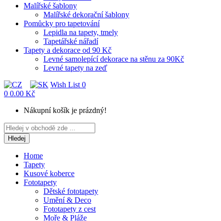
Malířské šablony
Malířské dekorační šablony
Pomůcky pro tapetování
Lepidla na tapety, tmely
Tapetářské nářadí
Tapety a dekorace od 90 Kč
Levné samolepící dekorace na stěnu za 90Kč
Levné tapety na zeď
Wish List
0
0
0.00 Kč
Nákupní košík je prázdný!
Hledej
Home
Tapety
Kusové koberce
Fototapety
Dětské fototapety
Umění & Deco
Fototapety z cest
Moře & Pláže