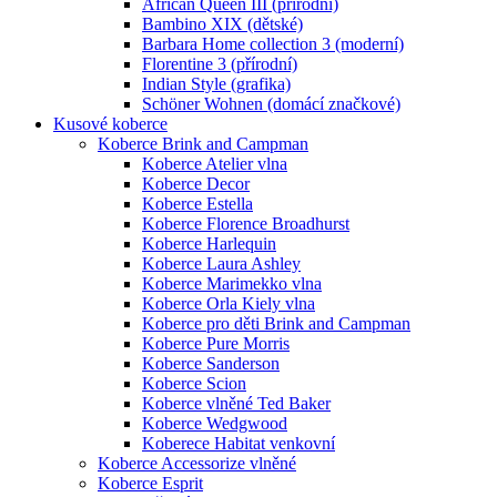
African Queen III (přírodní)
Bambino XIX (dětské)
Barbara Home collection 3 (moderní)
Florentine 3 (přírodní)
Indian Style (grafika)
Schöner Wohnen (domácí značkové)
Kusové koberce
Koberce Brink and Campman
Koberce Atelier vlna
Koberce Decor
Koberce Estella
Koberce Florence Broadhurst
Koberce Harlequin
Koberce Laura Ashley
Koberce Marimekko vlna
Koberce Orla Kiely vlna
Koberce pro děti Brink and Campman
Koberce Pure Morris
Koberce Sanderson
Koberce Scion
Koberce vlněné Ted Baker
Koberce Wedgwood
Koberece Habitat venkovní
Koberce Accessorize vlněné
Koberce Esprit