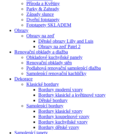
Příroda a Květiny
Parky & Zahrady
Západy slunce
Dveřní fototapety
Fototapety SKLADEM
Obrazy
Obrazy na zeď
Dětské obrazy Lilly and Luis
Obrazy na zeď Patel 2
Renovační obklady a dlažba
Obkladové kuchyňské panely
Renovační obklady stěn
Podlahová renovační samolepící dlažba
Samolepící renovační kachličky
Dekorace
Klasické bordury
Bordury moderní vzory
Bordury klasické a květinové vzory
Dětské bordury
Samolepící bordury
Bordury klasické vzory
Bordury koupelnové vzory
Bordury kuchyňské vzory
Bordury dětské vzory
Samolepící tapety