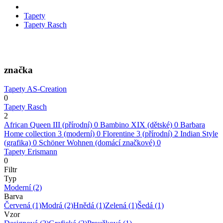
Tapety
Tapety Rasch
značka
Tapety AS-Creation
0
Tapety Rasch
2
African Queen III (přírodní)
0
Bambino XIX (dětské)
0
Barbara
Home collection 3 (moderní)
0
Florentine 3 (přírodní)
2
Indian Style
(grafika)
0
Schöner Wohnen (domácí značkové)
0
Tapety Erismann
0
Filtr
Typ
Moderní
(2)
Barva
Červená
(1)
Modrá
(2)
Hnědá
(1)
Zelená
(1)
Šedá
(1)
Vzor