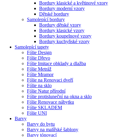
Bordury klasické a květinové vzory
Bordury moderní vzory
Dětské bordury
Samolepící bordury
Bordury dětské vzory
Bordury klasické vzory
Bordury koupelnové vzory
Bordury kuchyňské vzory
Samolepící tapety
Fólie Design
Fólie Dřevo
Fólie Imitace obklady a dlažba
Fólie Metráž
Fólie Mramor
Fólie na Renovaci dveří
Fólie na sklo
Fólie Natur přírodní
Fólie protisluneční na okna a sklo
Fólie Renovace nábytku
Fólie SKLADEM
Fólie UNI
Barvy
Barvy do bytu
Barvy na malířské šablony
Barvy tónovací