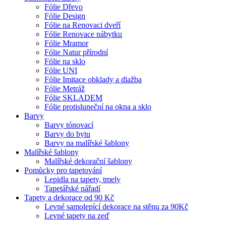
Fólie Dřevo
Fólie Design
Fólie na Renovaci dveří
Fólie Renovace nábytku
Fólie Mramor
Fólie Natur přírodní
Fólie na sklo
Fólie UNI
Fólie Imitace obklady a dlažba
Fólie Metráž
Fólie SKLADEM
Fólie protisluneční na okna a sklo
Barvy
Barvy tónovací
Barvy do bytu
Barvy na malířské šablony
Malířské šablony
Malířské dekorační šablony
Pomůcky pro tapetování
Lepidla na tapety, tmely
Tapetářské nářadí
Tapety a dekorace od 90 Kč
Levné samolepící dekorace na stěnu za 90Kč
Levné tapety na zeď