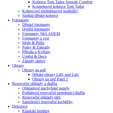
Koberce Tom Tailor Smooth Comfort
Koupelnové koberce Tom Tailor
Kobercové protiskluzové podložky
Sigikid dětské koberce
Fototapety
Dětské fototapety
Dveřní fototapety
Fototapety SKLADEM
Fototapety z cest
Moře & Pláže
Parky & Zahrady
Příroda a Květiny
Umění & Deco
Západy slunce
Obrazy
Obrazy na zeď
Dětské obrazy Lilly and Luis
Obrazy na zeď Patel 2
Renovační obklady a dlažba
Obkladové kuchyňské panely
Podlahová renovační samolepící dlažba
Renovační obklady stěn
Samolepící renovační kachličky
Dekorace
Klasické bordury