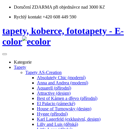
Doručení ZDARMA
při objednávce nad 3000 Kč
Rychlý kontakt +420 608 449 590
tapety, koberce, fototapety - E-
color
Kategorie
Tapety
Tapety AS-Creation
Absolutely Chic (moderní)
Anna and Andrea (moderní)
Aquarell (přírodní)
Attractive (design)
Best of Kámen a dřevo (přírodní)
El Palacio (zámecké)
House of Turnowsky (design)
Hygge (přírodní)
Karl Lagerfeld (exklusivní, design)
Lilly and Luis (dětská)