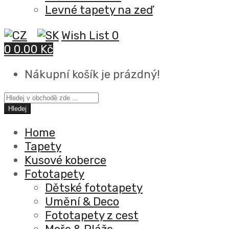
Levné tapety na zeď
Wish List
0
0
0.00 Kč
Nákupní košík je prázdný!
Hledej
Home
Tapety
Kusové koberce
Fototapety
Dětské fototapety
Umění & Deco
Fototapety z cest