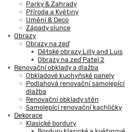
Parky & Zahrady
Příroda a Květiny
Umění & Deco
Západy slunce
Obrazy
Obrazy na zeď
Dětské obrazy Lilly and Luis
Obrazy na zeď Patel 2
Renovační obklady a dlažba
Obkladové kuchyňské panely
Podlahová renovační samolepící
dlažba
Renovační obklady stěn
Samolepící renovační kachličky
Dekorace
Klasické bordury
Bordury klasické a květinové