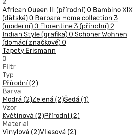
2
African Queen III (přírodní)
0
Bambino XIX
(dětské)
0
Barbara Home collection 3
(moderní)
0
Florentine 3 (přírodní)
2
Indian Style (grafika)
0
Schöner Wohnen
(domácí značkové)
0
Tapety Erismann
0
Filtr
Typ
Přírodní
(2)
Barva
Modrá
(2)
Zelená
(2)
Šedá
(1)
Vzor
Květinová
(2)
Přírodní
(2)
Material
Vinylová
(2)
Vliesová
(2)