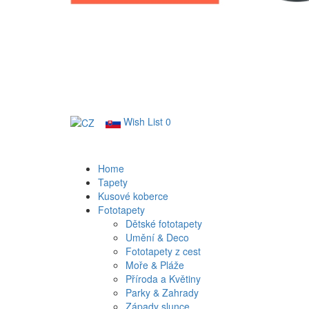
Wish List
0
Home
Tapety
Kusové koberce
Fototapety
Dětské fototapety
Umění & Deco
Fototapety z cest
Moře & Pláže
Příroda a Květiny
Parky & Zahrady
Západy slunce