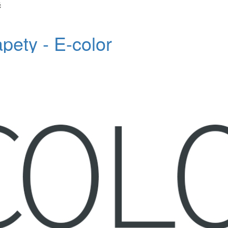
č
apety - E-color