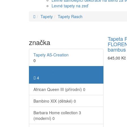
Levné samolepící dekorace na stěnu za 
Levné tapety na zeď
Tapety
Tapety Rasch
Tapeta 
značka
FLOREN
bambus 
Tapety AS-Creation
645,00 Kč
0
Tapety Rasch
4
African Queen III (přírodní)
0
Bambino XIX (dětské)
0
Barbara Home collection 3
(moderní)
0