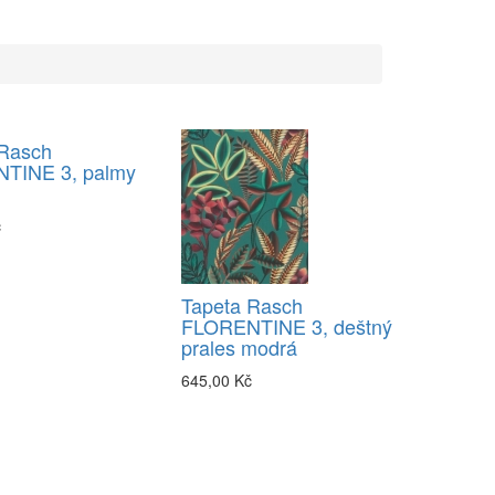
 Rasch
TINE 3, palmy
č
Tapeta Rasch
FLORENTINE 3, deštný
prales modrá
645,00 Kč