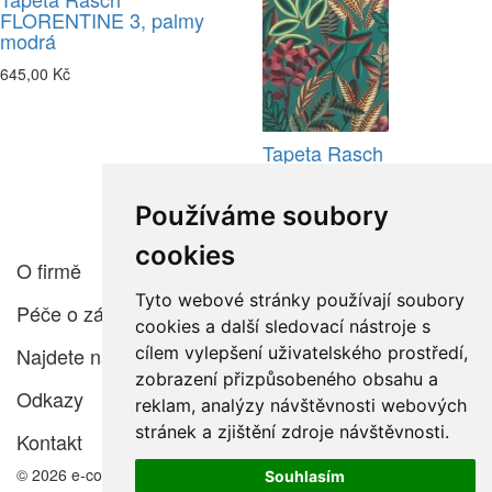
FLORENTINE 3, palmy
modrá
645,00 Kč
Tapeta Rasch
FLORENTINE 3, deštný
prales modrá
Používáme soubory
645,00 Kč
cookies
O firmě
Tyto webové stránky používají soubory
Péče o zákazníka
cookies a další sledovací nástroje s
Najdete nás
cílem vylepšení uživatelského prostředí,
zobrazení přizpůsobeného obsahu a
Odkazy
reklam, analýzy návštěvnosti webových
stránek a zjištění zdroje návštěvnosti.
Kontakt
© 2026 e-color.cz
Souhlasím