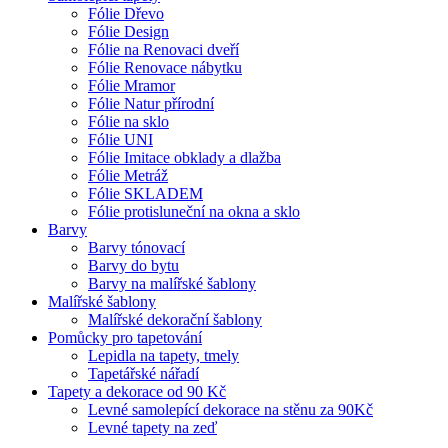
Fólie Dřevo
Fólie Design
Fólie na Renovaci dveří
Fólie Renovace nábytku
Fólie Mramor
Fólie Natur přírodní
Fólie na sklo
Fólie UNI
Fólie Imitace obklady a dlažba
Fólie Metráž
Fólie SKLADEM
Fólie protisluneční na okna a sklo
Barvy
Barvy tónovací
Barvy do bytu
Barvy na malířské šablony
Malířské šablony
Malířské dekorační šablony
Pomůcky pro tapetování
Lepidla na tapety, tmely
Tapetářské nářadí
Tapety a dekorace od 90 Kč
Levné samolepící dekorace na stěnu za 90Kč
Levné tapety na zeď