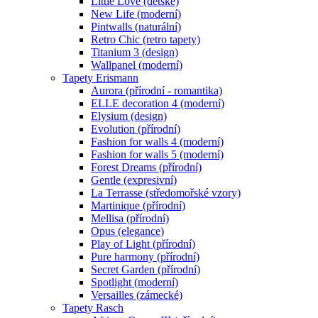
Little Love (dětské)
New Life (moderní)
Pintwalls (naturální)
Retro Chic (retro tapety)
Titanium 3 (design)
Wallpanel (moderní)
Tapety Erismann
Aurora (přírodní - romantika)
ELLE decoration 4 (moderní)
Elysium (design)
Evolution (přírodní)
Fashion for walls 4 (moderní)
Fashion for walls 5 (moderní)
Forest Dreams (přírodní)
Gentle (expresivní)
La Terrasse (středomořské vzory)
Martinique (přírodní)
Mellisa (přírodní)
Opus (elegance)
Play of Light (přírodní)
Pure harmony (přírodní)
Secret Garden (přírodní)
Spotlight (moderní)
Versailles (zámecké)
Tapety Rasch