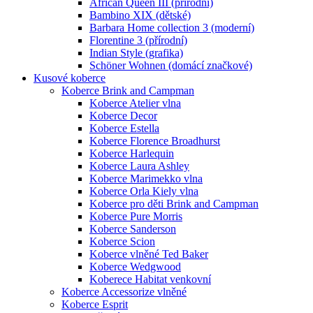
African Queen III (přírodní)
Bambino XIX (dětské)
Barbara Home collection 3 (moderní)
Florentine 3 (přírodní)
Indian Style (grafika)
Schöner Wohnen (domácí značkové)
Kusové koberce
Koberce Brink and Campman
Koberce Atelier vlna
Koberce Decor
Koberce Estella
Koberce Florence Broadhurst
Koberce Harlequin
Koberce Laura Ashley
Koberce Marimekko vlna
Koberce Orla Kiely vlna
Koberce pro děti Brink and Campman
Koberce Pure Morris
Koberce Sanderson
Koberce Scion
Koberce vlněné Ted Baker
Koberce Wedgwood
Koberece Habitat venkovní
Koberce Accessorize vlněné
Koberce Esprit