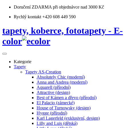
Doručení ZDARMA
při objednávce nad 3000 Kč
Rychlý kontakt +420 608 449 590
tapety, koberce, fototapety - E-
color
Kategorie
Tapety
Tapety AS-Creation
Absolutely Chic (moderní)
Anna and Andrea (moderní)
Aquarell (přírodní)
Attractive (design)
Best of Kámen a dřevo (přírodní)
El Palacio (zámecké)
House of Turnowsky (design)
Hygge (přírodní)
Karl Lagerfeld (exklusivní, design)
Lilly and Luis (dětská)