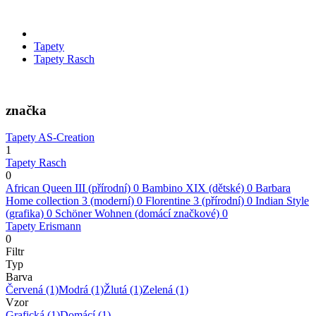
Tapety
Tapety Rasch
značka
Tapety AS-Creation
1
Tapety Rasch
0
African Queen III (přírodní)
0
Bambino XIX (dětské)
0
Barbara
Home collection 3 (moderní)
0
Florentine 3 (přírodní)
0
Indian Style
(grafika)
0
Schöner Wohnen (domácí značkové)
0
Tapety Erismann
0
Filtr
Typ
Barva
Červená
(1)
Modrá
(1)
Žlutá
(1)
Zelená
(1)
Vzor
Grafická
(1)
Domácí
(1)