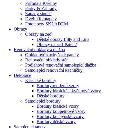
Příroda a Květiny
Parky & Zahrady
Západy slunce
Dveřní fototapety
Fototapety SKLADEM
Obrazy
Obrazy na zeď
Dětské obrazy Lilly and Luis
Obrazy na zeď Patel 2
Renovační obklady a dlažba
Obkladové kuchyňské panely
Renovační obklady stěn
Podlahová renovační samolepící dlažba
Samolepící renovační kachličky
Dekorace
Klasické bordury
Bordury moderní vzory
Bordury klasické a květinové vzory
Dětské bordury
Samolepící bordury
Bordury klasické vzory
Bordury koupelnové vzory
Bordury kuchyňské vzory
Bordury dětské vzory
Samolepící tapety