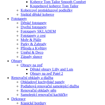
Koberce Tom Tailor Smooth Comfort
Koupelnové koberce Tom Tailor
Kobercové protiskluzové podložky
Sigikid dětské koberce
Fototapety
Dětské fototapety
Dveřní fototapety
Fototapety SKLADEM
Fototapety z cest
Moře & Pláže
Parky & Zahrady
Příroda a Květiny
Umění & Deco
Západy slunce
Obrazy
Obrazy na zeď
Dětské obrazy Lilly and Luis
Obrazy na zeď Patel 2
Renovační obklady a dlažba
Obkladové kuchyňské panely
Podlahová renovační samolepící dlažba
Renovační obklady stěn
Samolepící renovační kachličky
Dekorace
Klasické bordury