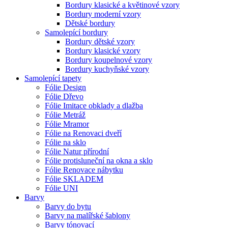
Bordury klasické a květinové vzory
Bordury moderní vzory
Dětské bordury
Samolepící bordury
Bordury dětské vzory
Bordury klasické vzory
Bordury koupelnové vzory
Bordury kuchyňské vzory
Samolepící tapety
Fólie Design
Fólie Dřevo
Fólie Imitace obklady a dlažba
Fólie Metráž
Fólie Mramor
Fólie na Renovaci dveří
Fólie na sklo
Fólie Natur přírodní
Fólie protisluneční na okna a sklo
Fólie Renovace nábytku
Fólie SKLADEM
Fólie UNI
Barvy
Barvy do bytu
Barvy na malířské šablony
Barvy tónovací