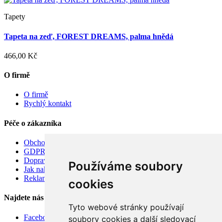
Tapety
Tapeta na zeď, FOREST DREAMS, palma hnědá
466,00 Kč
O firmě
O firmě
Rychlý kontakt
Péče o zákazníka
Obchodní podmínky
GDPR
Doprava
Používáme soubory
Jak nakupovat
Reklamace
cookies
Najdete nás
Tyto webové stránky používají
Facebook
soubory cookies a další sledovací