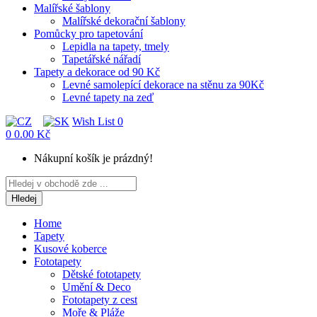
Malířské šablony
Malířské dekorační šablony
Pomůcky pro tapetování
Lepidla na tapety, tmely
Tapetářské nářadí
Tapety a dekorace od 90 Kč
Levné samolepící dekorace na stěnu za 90Kč
Levné tapety na zeď
Wish List
0
0
0.00 Kč
Nákupní košík je prázdný!
Hledej
Home
Tapety
Kusové koberce
Fototapety
Dětské fototapety
Umění & Deco
Fototapety z cest
Moře & Pláže