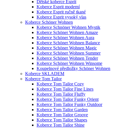
Dětské koberce Esprit
Koberce Esprit moderní
Koberce Esprit ručně tkané
Koberce Esprit vysoký vlas
Koberce Schöner Wohnen
Koberce Schnöner Wohnen Mystik
Koberce Schöner Wohnen Amaze
Koberce Schöner Wohnen Aura
Koberce Schöner Wohnen Balance
Koberce Schöner Wohnen Magic
Koberce Schöner Wohnen Summer
Koberce Schöner Wohnen Tender
Koberce Schöner Wohnen Winsome
Koupelnové předložky Schöner Wohnen
Koberce SKLADEM
Koberce Tom Tailor
Koberce Tom Tailor Cozy
Koberce Tom Tailor Fine Lines
Koberce Tom Tailor Fluffy
Koberce Tom Tailor Funky Orient
Koberce Tom Tailor Funky Outdoor
Koberce Tom Tailor Garden
Koberce Tom Tailor Groove
Koberce Tom Tailor Shapes
Koberce Tom Tailor Shine