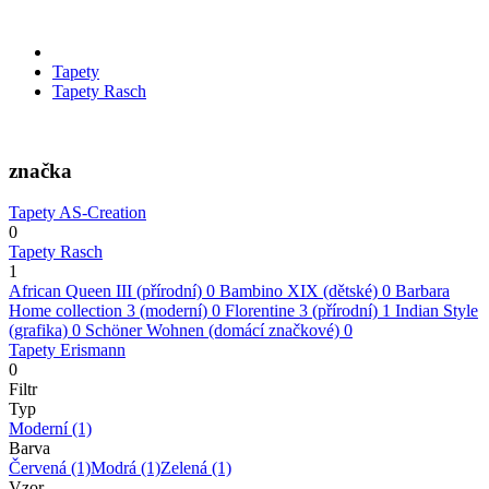
Tapety
Tapety Rasch
značka
Tapety AS-Creation
0
Tapety Rasch
1
African Queen III (přírodní)
0
Bambino XIX (dětské)
0
Barbara
Home collection 3 (moderní)
0
Florentine 3 (přírodní)
1
Indian Style
(grafika)
0
Schöner Wohnen (domácí značkové)
0
Tapety Erismann
0
Filtr
Typ
Moderní
(1)
Barva
Červená
(1)
Modrá
(1)
Zelená
(1)
Vzor