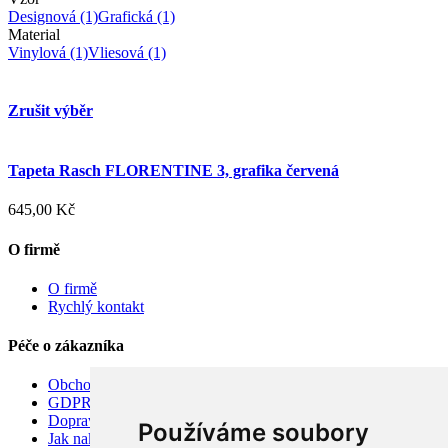
Designová
(1)
Grafická
(1)
Material
Vinylová
(1)
Vliesová
(1)
Zrušit výběr
Tapeta Rasch FLORENTINE 3, grafika červená
645,00 Kč
O firmě
O firmě
Rychlý kontakt
Péče o zákazníka
Obchodní podmínky
GDPR
Doprava
Používáme soubory
Jak nakupovat