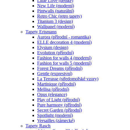
Little Love (dětské)
New Life (moderní)
Pintwalls (naturální)
Retro Chic (retro tapety)
Titanium 3 (design)
Wallpanel (moderní)
Tapety Erismann
Aurora (přírodní - romantika)
ELLE decoration 4 (moderní)
Elysium (design)
Evolution (přírodní)
Fashion for walls 4 (moderní)
Fashion for walls 5 (moderní)
Forest Dreams (přírodní)
Gentle (expresivní)
La Terrasse (středomořské vzory)
Martinique (přírodní)
Mellisa (přírodní)
Opus (elegance)
Play of Light (přírodní)
Pure harmony (přírodní)
Secret Garden (přírodní)
Spotlight (moderní)
Versailles (zámecké)
Tapety Rasch