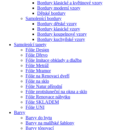
Bordury klasické a květinové vzory
Bordury moderní vzory
Dětské bordury
Samolepící bordury
Bordury dětské vzory
Bordury klasické vzory
Bordury koupelnové vzory
Bordury kuchyňské vzory
Samolepící tapety
Fólie Design
Fólie Dřevo
Fólie Imitace obklady a dlažba
Fólie Metráž
Fólie Mramor
Fólie na Renovaci dveří
Fólie na sklo
Fólie Natur přírodní
Fólie protisluneční na okna a sklo
Fólie Renovace nábytku
Fólie SKLADEM
Fólie UNI
Barvy
Barvy do bytu
Barvy na malířské šablony
Barvy tónovací