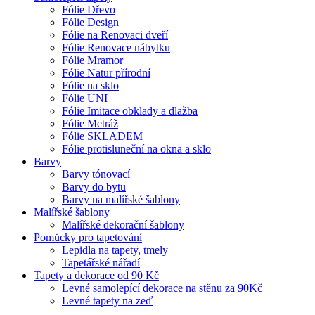
Fólie Dřevo
Fólie Design
Fólie na Renovaci dveří
Fólie Renovace nábytku
Fólie Mramor
Fólie Natur přírodní
Fólie na sklo
Fólie UNI
Fólie Imitace obklady a dlažba
Fólie Metráž
Fólie SKLADEM
Fólie protisluneční na okna a sklo
Barvy
Barvy tónovací
Barvy do bytu
Barvy na malířské šablony
Malířské šablony
Malířské dekorační šablony
Pomůcky pro tapetování
Lepidla na tapety, tmely
Tapetářské nářadí
Tapety a dekorace od 90 Kč
Levné samolepící dekorace na stěnu za 90Kč
Levné tapety na zeď