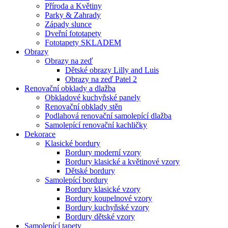
Příroda a Květiny
Parky & Zahrady
Západy slunce
Dveřní fototapety
Fototapety SKLADEM
Obrazy
Obrazy na zeď
Dětské obrazy Lilly and Luis
Obrazy na zeď Patel 2
Renovační obklady a dlažba
Obkladové kuchyňské panely
Renovační obklady stěn
Podlahová renovační samolepící dlažba
Samolepící renovační kachličky
Dekorace
Klasické bordury
Bordury moderní vzory
Bordury klasické a květinové vzory
Dětské bordury
Samolepící bordury
Bordury klasické vzory
Bordury koupelnové vzory
Bordury kuchyňské vzory
Bordury dětské vzory
Samolepící tapety