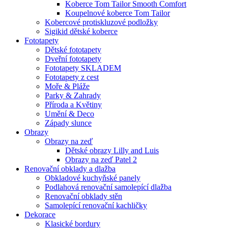
Koberce Tom Tailor Smooth Comfort
Koupelnové koberce Tom Tailor
Kobercové protiskluzové podložky
Sigikid dětské koberce
Fototapety
Dětské fototapety
Dveřní fototapety
Fototapety SKLADEM
Fototapety z cest
Moře & Pláže
Parky & Zahrady
Příroda a Květiny
Umění & Deco
Západy slunce
Obrazy
Obrazy na zeď
Dětské obrazy Lilly and Luis
Obrazy na zeď Patel 2
Renovační obklady a dlažba
Obkladové kuchyňské panely
Podlahová renovační samolepící dlažba
Renovační obklady stěn
Samolepící renovační kachličky
Dekorace
Klasické bordury