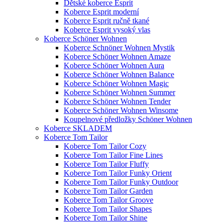
Dětské koberce Esprit
Koberce Esprit moderní
Koberce Esprit ručně tkané
Koberce Esprit vysoký vlas
Koberce Schöner Wohnen
Koberce Schnöner Wohnen Mystik
Koberce Schöner Wohnen Amaze
Koberce Schöner Wohnen Aura
Koberce Schöner Wohnen Balance
Koberce Schöner Wohnen Magic
Koberce Schöner Wohnen Summer
Koberce Schöner Wohnen Tender
Koberce Schöner Wohnen Winsome
Koupelnové předložky Schöner Wohnen
Koberce SKLADEM
Koberce Tom Tailor
Koberce Tom Tailor Cozy
Koberce Tom Tailor Fine Lines
Koberce Tom Tailor Fluffy
Koberce Tom Tailor Funky Orient
Koberce Tom Tailor Funky Outdoor
Koberce Tom Tailor Garden
Koberce Tom Tailor Groove
Koberce Tom Tailor Shapes
Koberce Tom Tailor Shine