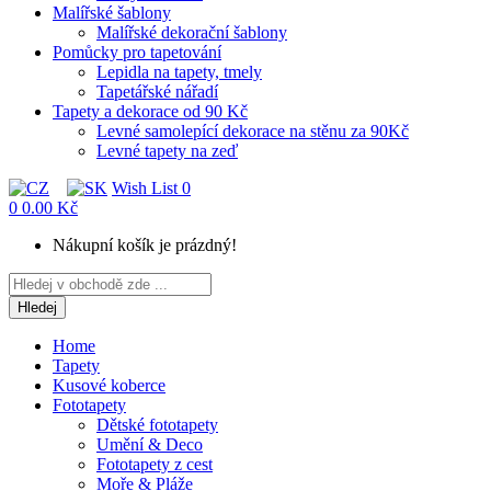
Malířské šablony
Malířské dekorační šablony
Pomůcky pro tapetování
Lepidla na tapety, tmely
Tapetářské nářadí
Tapety a dekorace od 90 Kč
Levné samolepící dekorace na stěnu za 90Kč
Levné tapety na zeď
Wish List
0
0
0.00 Kč
Nákupní košík je prázdný!
Hledej
Home
Tapety
Kusové koberce
Fototapety
Dětské fototapety
Umění & Deco
Fototapety z cest
Moře & Pláže