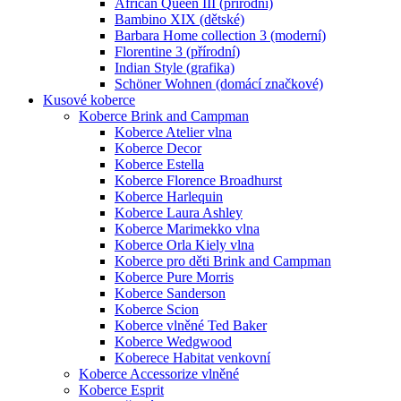
African Queen III (přírodní)
Bambino XIX (dětské)
Barbara Home collection 3 (moderní)
Florentine 3 (přírodní)
Indian Style (grafika)
Schöner Wohnen (domácí značkové)
Kusové koberce
Koberce Brink and Campman
Koberce Atelier vlna
Koberce Decor
Koberce Estella
Koberce Florence Broadhurst
Koberce Harlequin
Koberce Laura Ashley
Koberce Marimekko vlna
Koberce Orla Kiely vlna
Koberce pro děti Brink and Campman
Koberce Pure Morris
Koberce Sanderson
Koberce Scion
Koberce vlněné Ted Baker
Koberce Wedgwood
Koberece Habitat venkovní
Koberce Accessorize vlněné
Koberce Esprit