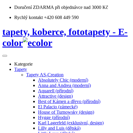
Doručení ZDARMA
při objednávce nad 3000 Kč
Rychlý kontakt +420 608 449 590
tapety, koberce, fototapety - E-
color
Kategorie
Tapety
Tapety AS-Creation
Absolutely Chic (moderní)
Anna and Andrea (moderní)
Aquarell (přírodní)
Attractive (design)
Best of Kámen a dřevo (přírodní)
El Palacio (zámecké)
House of Turnowsky (design)
Hygge (přírodní)
Karl Lagerfeld (exklusivní, design)
Lilly and Luis (dětská)