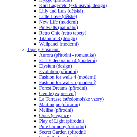
Karl Lagerfeld (exklusivní, design)
Lilly and Luis (dětská)
Little Love (dětské)
New Life (moderní)
Pintwalls (naturální)
Retro Chic (retro tapety)
Titanium 3 (design)
Wallpanel (moderní)
Tapety Erismann
Aurora (přírodní - romantika)
ELLE decoration 4 (moderní)
Elysium (design)
Evolution (přírodní)
Fashion for walls 4 (moderní)
Fashion for walls 5 (moderní)
Forest Dreams (přírodní)
Gentle (expresivní)
La Terrasse (středomořské vzory)
Martinique (přírodní)
Mellisa (přírodní)
Opus (elegance)
Play of Light (přírodní)
Pure harmony (přírodní)
Secret Garden (přírodní)