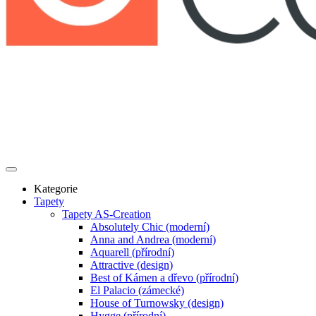
Kategorie
Tapety
Tapety AS-Creation
Absolutely Chic (moderní)
Anna and Andrea (moderní)
Aquarell (přírodní)
Attractive (design)
Best of Kámen a dřevo (přírodní)
El Palacio (zámecké)
House of Turnowsky (design)
Hygge (přírodní)