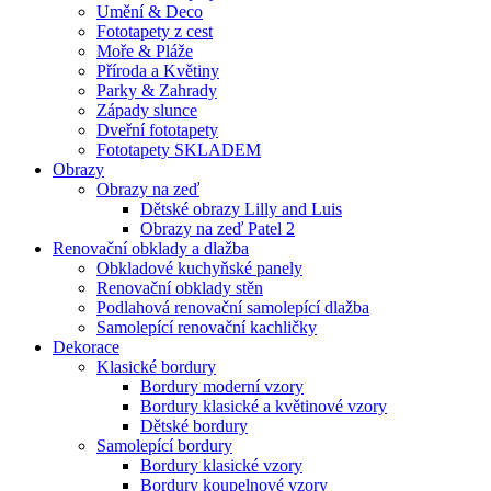
Umění & Deco
Fototapety z cest
Moře & Pláže
Příroda a Květiny
Parky & Zahrady
Západy slunce
Dveřní fototapety
Fototapety SKLADEM
Obrazy
Obrazy na zeď
Dětské obrazy Lilly and Luis
Obrazy na zeď Patel 2
Renovační obklady a dlažba
Obkladové kuchyňské panely
Renovační obklady stěn
Podlahová renovační samolepící dlažba
Samolepící renovační kachličky
Dekorace
Klasické bordury
Bordury moderní vzory
Bordury klasické a květinové vzory
Dětské bordury
Samolepící bordury
Bordury klasické vzory
Bordury koupelnové vzory