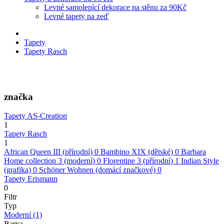
Levné samolepící dekorace na stěnu za 90Kč
Levné tapety na zeď
Tapety
Tapety Rasch
značka
Tapety AS-Creation
1
Tapety Rasch
1
African Queen III (přírodní)
0
Bambino XIX (dětské)
0
Barbara
Home collection 3 (moderní)
0
Florentine 3 (přírodní)
1
Indian Style
(grafika)
0
Schöner Wohnen (domácí značkové)
0
Tapety Erismann
0
Filtr
Typ
Moderní
(1)
Barva