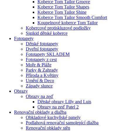
Koberce Tom Tailor Groove
Koberce Tom Tailor Shapes
Koberce Tom Tailor Shine
Koberce Tom Tailor Smooth Comfort
Koupelnové koberce Tom Tailor
Kobercové protiskluzové podložky
Sigikid dětské koberce
Fototapety
Dětské fototapety
Dveřní fototapety
Fototapety SKLADEM
Fototapety z cest
Moře & Pláže
Parky & Zahrady
Příroda a Květiny
Umění & Deco
Západy slunce
Obrazy
Obrazy na zeď
Dětské obrazy Lilly and Luis
Obrazy na zeď Patel 2
Renovační obklady a dlažba
Obkladové kuchyňské panely
Podlahová renovační samolepící dlažba
Renovační obklady stěn