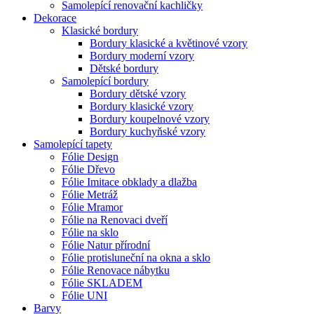
Samolepící renovační kachličky
Dekorace
Klasické bordury
Bordury klasické a květinové vzory
Bordury moderní vzory
Dětské bordury
Samolepící bordury
Bordury dětské vzory
Bordury klasické vzory
Bordury koupelnové vzory
Bordury kuchyňské vzory
Samolepící tapety
Fólie Design
Fólie Dřevo
Fólie Imitace obklady a dlažba
Fólie Metráž
Fólie Mramor
Fólie na Renovaci dveří
Fólie na sklo
Fólie Natur přírodní
Fólie protisluneční na okna a sklo
Fólie Renovace nábytku
Fólie SKLADEM
Fólie UNI
Barvy