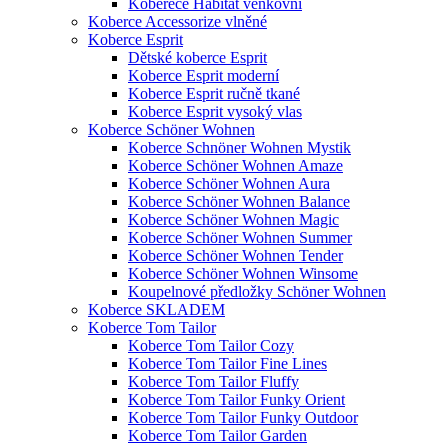
Koberece Habitat venkovní
Koberce Accessorize vlněné
Koberce Esprit
Dětské koberce Esprit
Koberce Esprit moderní
Koberce Esprit ručně tkané
Koberce Esprit vysoký vlas
Koberce Schöner Wohnen
Koberce Schnöner Wohnen Mystik
Koberce Schöner Wohnen Amaze
Koberce Schöner Wohnen Aura
Koberce Schöner Wohnen Balance
Koberce Schöner Wohnen Magic
Koberce Schöner Wohnen Summer
Koberce Schöner Wohnen Tender
Koberce Schöner Wohnen Winsome
Koupelnové předložky Schöner Wohnen
Koberce SKLADEM
Koberce Tom Tailor
Koberce Tom Tailor Cozy
Koberce Tom Tailor Fine Lines
Koberce Tom Tailor Fluffy
Koberce Tom Tailor Funky Orient
Koberce Tom Tailor Funky Outdoor
Koberce Tom Tailor Garden