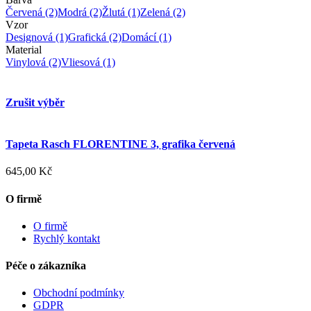
Červená
(2)
Modrá
(2)
Žlutá
(1)
Zelená
(2)
Vzor
Designová
(1)
Grafická
(2)
Domácí
(1)
Material
Vinylová
(2)
Vliesová
(1)
Zrušit výběr
Tapeta Rasch FLORENTINE 3, grafika červená
645,00 Kč
O firmě
O firmě
Rychlý kontakt
Péče o zákazníka
Obchodní podmínky
GDPR