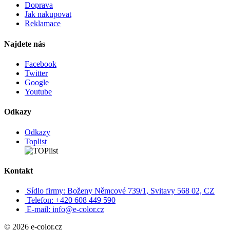
Doprava
Jak nakupovat
Reklamace
Najdete nás
Facebook
Twitter
Google
Youtube
Odkazy
Odkazy
Toplist
Kontakt
Sídlo firmy: Boženy Němcové 739/1, Svitavy 568 02, CZ
Telefon: +420 608 449 590
E-mail: info@e-color.cz
© 2026 e-color.cz