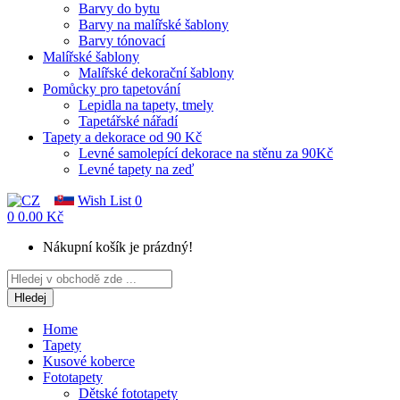
Barvy do bytu
Barvy na malířské šablony
Barvy tónovací
Malířské šablony
Malířské dekorační šablony
Pomůcky pro tapetování
Lepidla na tapety, tmely
Tapetářské nářadí
Tapety a dekorace od 90 Kč
Levné samolepící dekorace na stěnu za 90Kč
Levné tapety na zeď
Wish List
0
0
0.00 Kč
Nákupní košík je prázdný!
Hledej
Home
Tapety
Kusové koberce
Fototapety
Dětské fototapety