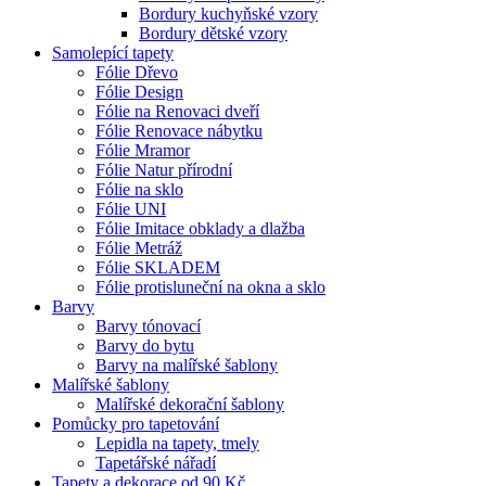
Bordury kuchyňské vzory
Bordury dětské vzory
Samolepící tapety
Fólie Dřevo
Fólie Design
Fólie na Renovaci dveří
Fólie Renovace nábytku
Fólie Mramor
Fólie Natur přírodní
Fólie na sklo
Fólie UNI
Fólie Imitace obklady a dlažba
Fólie Metráž
Fólie SKLADEM
Fólie protisluneční na okna a sklo
Barvy
Barvy tónovací
Barvy do bytu
Barvy na malířské šablony
Malířské šablony
Malířské dekorační šablony
Pomůcky pro tapetování
Lepidla na tapety, tmely
Tapetářské nářadí
Tapety a dekorace od 90 Kč