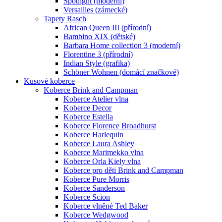
Spotlight (moderní)
Versailles (zámecké)
Tapety Rasch
African Queen III (přírodní)
Bambino XIX (dětské)
Barbara Home collection 3 (moderní)
Florentine 3 (přírodní)
Indian Style (grafika)
Schöner Wohnen (domácí značkové)
Kusové koberce
Koberce Brink and Campman
Koberce Atelier vlna
Koberce Decor
Koberce Estella
Koberce Florence Broadhurst
Koberce Harlequin
Koberce Laura Ashley
Koberce Marimekko vlna
Koberce Orla Kiely vlna
Koberce pro děti Brink and Campman
Koberce Pure Morris
Koberce Sanderson
Koberce Scion
Koberce vlněné Ted Baker
Koberce Wedgwood