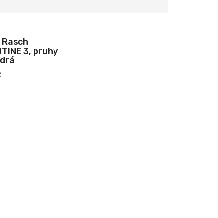
 Rasch
TINE 3, pruhy
odrá
č