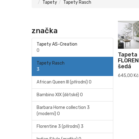
Tapety
Tapety Rasch
značka
Tapety AS-Creation
0
Tapeta
FLORENT
Tapety Rasch
šedá
3
645,00 Kč
African Queen III (přírodní)
0
Bambino XIX (dětské)
0
Barbara Home collection 3
(moderní)
0
Florentine 3 (přírodní)
3