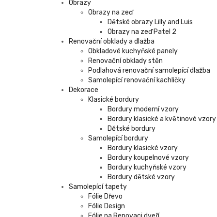
Obrazy
Obrazy na zeď
Dětské obrazy Lilly and Luis
Obrazy na zeď Patel 2
Renovační obklady a dlažba
Obkladové kuchyňské panely
Renovační obklady stěn
Podlahová renovační samolepící dlažba
Samolepící renovační kachličky
Dekorace
Klasické bordury
Bordury moderní vzory
Bordury klasické a květinové vzory
Dětské bordury
Samolepící bordury
Bordury klasické vzory
Bordury koupelnové vzory
Bordury kuchyňské vzory
Bordury dětské vzory
Samolepící tapety
Fólie Dřevo
Fólie Design
Fólie na Renovaci dveří