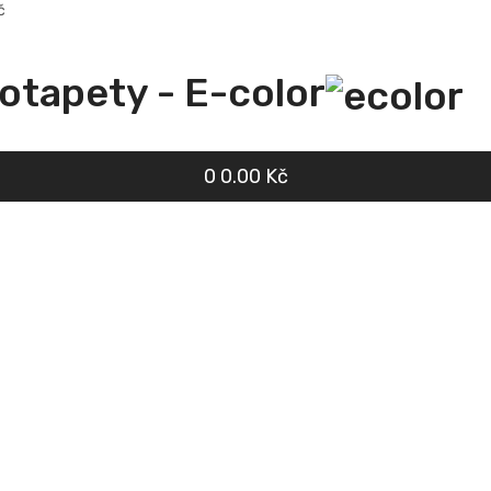
č
totapety - E-color
0
0.00 Kč