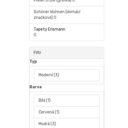
Indian Style (grafika)
0
Schöner Wohnen (domácí
značkové)
0
Tapety Erismann
0
Filtr
Typ
Moderní
(3)
Barva
Bílá
(1)
Červená
(1)
Modrá
(3)