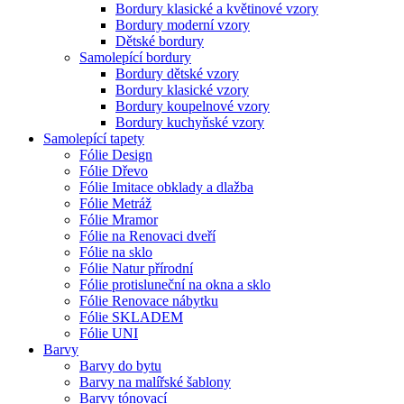
Bordury klasické a květinové vzory
Bordury moderní vzory
Dětské bordury
Samolepící bordury
Bordury dětské vzory
Bordury klasické vzory
Bordury koupelnové vzory
Bordury kuchyňské vzory
Samolepící tapety
Fólie Design
Fólie Dřevo
Fólie Imitace obklady a dlažba
Fólie Metráž
Fólie Mramor
Fólie na Renovaci dveří
Fólie na sklo
Fólie Natur přírodní
Fólie protisluneční na okna a sklo
Fólie Renovace nábytku
Fólie SKLADEM
Fólie UNI
Barvy
Barvy do bytu
Barvy na malířské šablony
Barvy tónovací