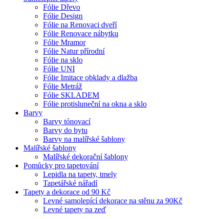
Fólie Dřevo
Fólie Design
Fólie na Renovaci dveří
Fólie Renovace nábytku
Fólie Mramor
Fólie Natur přírodní
Fólie na sklo
Fólie UNI
Fólie Imitace obklady a dlažba
Fólie Metráž
Fólie SKLADEM
Fólie protisluneční na okna a sklo
Barvy
Barvy tónovací
Barvy do bytu
Barvy na malířské šablony
Malířské šablony
Malířské dekorační šablony
Pomůcky pro tapetování
Lepidla na tapety, tmely
Tapetářské nářadí
Tapety a dekorace od 90 Kč
Levné samolepící dekorace na stěnu za 90Kč
Levné tapety na zeď