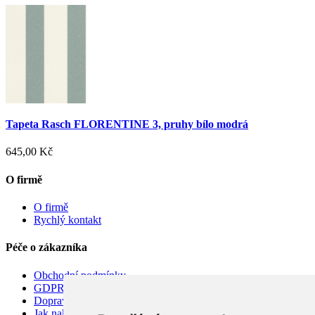
Tapeta Rasch FLORENTINE 3, pruhy bílo modrá
645,00 Kč
O firmě
O firmě
Rychlý kontakt
Péče o zákazníka
Obchodní podmínky
GDPR
Doprava
Jak nakupovat