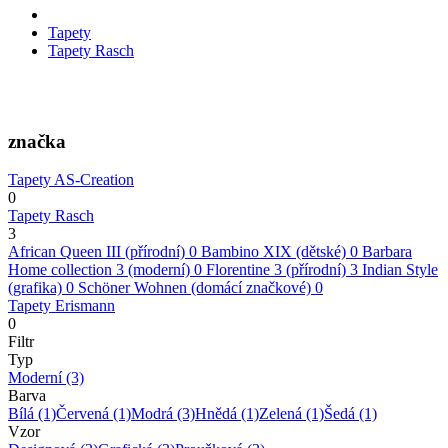
Tapety
Tapety Rasch
značka
Tapety AS-Creation
0
Tapety Rasch
3
African Queen III (přírodní)
0
Bambino XIX (dětské)
0
Barbara
Home collection 3 (moderní)
0
Florentine 3 (přírodní)
3
Indian Style
(grafika)
0
Schöner Wohnen (domácí značkové)
0
Tapety Erismann
0
Filtr
Typ
Moderní
(3)
Barva
Bílá
(1)
Červená
(1)
Modrá
(3)
Hnědá
(1)
Zelená
(1)
Šedá
(1)
Vzor