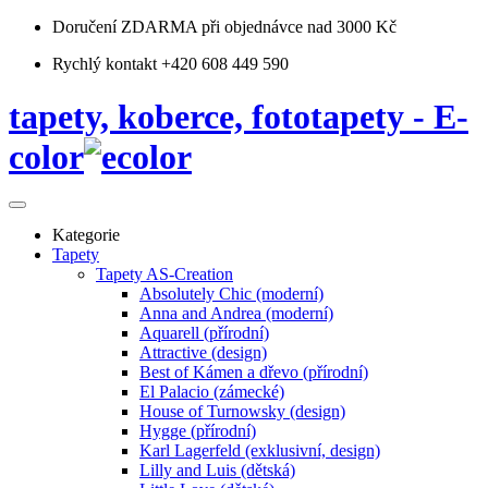
Doručení ZDARMA
při objednávce nad 3000 Kč
Rychlý kontakt +420 608 449 590
tapety, koberce, fototapety - E-
color
Kategorie
Tapety
Tapety AS-Creation
Absolutely Chic (moderní)
Anna and Andrea (moderní)
Aquarell (přírodní)
Attractive (design)
Best of Kámen a dřevo (přírodní)
El Palacio (zámecké)
House of Turnowsky (design)
Hygge (přírodní)
Karl Lagerfeld (exklusivní, design)
Lilly and Luis (dětská)