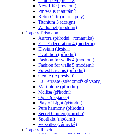
Little Love (dětské)
New Life (moderní)
Pintwalls (naturální)
Retro Chic (retro tapety)
Titanium 3 (design)
Wallpanel (moderní)
Tapety Erismann
Aurora (přírodní - romantika)
ELLE decoration 4 (moderní)
Elysium (design)
Evolution (přírodní)
Fashion for walls 4 (moderní)
Fashion for walls 5 (moderní)
Forest Dreams (přírodní)
Gentle (expresivní)
La Terrasse (středomořské vzory)
Martinique (přírodní)
Mellisa (přírodní)
Opus (elegance)
Play of Light (přírodní)
Pure harmony (přírodní)
Secret Garden (přírodní)
Spotlight (moderní)
Versailles (zámecké)
Tapety Rasch