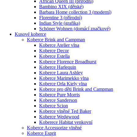
African Queen III (přírodní)
Bambino XIX (dětské)
Barbara Home collection 3 (moderní)
Florentine 3 (přírodní)
Indian Style (grafika)
Schöner Wohnen (domácí značkové)
Kusové koberce
Koberce Brink and Campman
Koberce Atelier vlna
Koberce Decor
Koberce Estella
Koberce Florence Broadhurst
Koberce Harlequin
Koberce Laura Ashley
Koberce Marimekko vlna
Koberce Orla Kiely vlna
Koberce pro děti Brink and Campman
Koberce Pure Morris
Koberce Sanderson
Koberce Scion
Koberce vlněné Ted Baker
Koberce Wedgwood
Koberece Habitat venkovní
Koberce Accessorize vlněné
Koberce Esprit