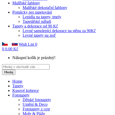
Malířské šablony
Malířské dekorační šablony
Pomůcky pro tapetování
Lepidla na tapety, tmely
Tapetářské nářadí
Tapety a dekorace od 90 Kč
Levné samolepící dekorace na stěnu za 90Kč
Levné tapety na zeď
Wish List
0
0
0.00 Kč
Nákupní košík je prázdný!
Hledej
Home
Tapety
Kusové koberce
Fototapety
Dětské fototapety
Umění & Deco
Fototapety z cest
Moře & Pláže