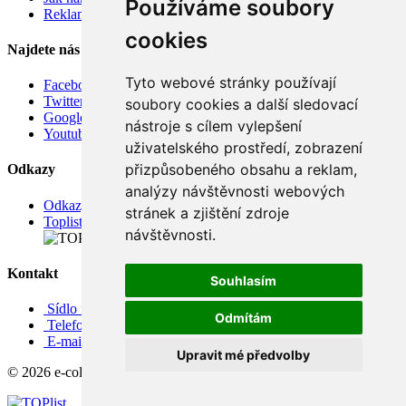
Používáme soubory
Reklamace
cookies
Najdete nás
Tyto webové stránky používají
Facebook
Twitter
soubory cookies a další sledovací
Google
nástroje s cílem vylepšení
Youtube
uživatelského prostředí, zobrazení
přizpůsobeného obsahu a reklam,
Odkazy
analýzy návštěvnosti webových
Odkazy
stránek a zjištění zdroje
Toplist
návštěvnosti.
Kontakt
Souhlasím
Sídlo firmy: Boženy Němcové 739/1, Svitavy 568 02, CZ
Odmítám
Telefon: +420 608 449 590
E-mail: info@e-color.cz
Upravit mé předvolby
© 2026 e-color.cz