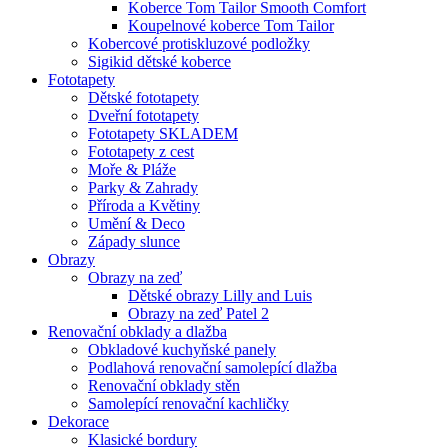
Koberce Tom Tailor Smooth Comfort
Koupelnové koberce Tom Tailor
Kobercové protiskluzové podložky
Sigikid dětské koberce
Fototapety
Dětské fototapety
Dveřní fototapety
Fototapety SKLADEM
Fototapety z cest
Moře & Pláže
Parky & Zahrady
Příroda a Květiny
Umění & Deco
Západy slunce
Obrazy
Obrazy na zeď
Dětské obrazy Lilly and Luis
Obrazy na zeď Patel 2
Renovační obklady a dlažba
Obkladové kuchyňské panely
Podlahová renovační samolepící dlažba
Renovační obklady stěn
Samolepící renovační kachličky
Dekorace
Klasické bordury