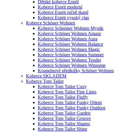
Dětské koberce Esprit
Koberce Esprit moderní
Koberce Esprit ručně tkané
Koberce Esprit vysoký vlas
Koberce Schöner Wohnen
Koberce Schnöner Wohnen Mystik
Koberce Schöner Wohnen Amaze
Koberce Schöner Wohnen Aura
Koberce Schöner Wohnen Balance
Koberce Schöner Wohnen Magic
Koberce Schöner Wohnen Summer
Koberce Schöner Wohnen Tender
Koberce Schöner Wohnen Winsome
Koupelnové předložky Schöner Wohnen
Koberce SKLADEM
Koberce Tom Tailor
Koberce Tom Tailor Cozy
Koberce Tom Tailor Fine Lines
Koberce Tom Tailor Fluffy
Koberce Tom Tailor Funky Orient
Koberce Tom Tailor Funky Outdoor
Koberce Tom Tailor Garden
Koberce Tom Tailor Groove
Koberce Tom Tailor Shapes
Koberce Tom Tailor Shine