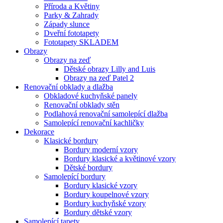
Příroda a Květiny
Parky & Zahrady
Západy slunce
Dveřní fototapety
Fototapety SKLADEM
Obrazy
Obrazy na zeď
Dětské obrazy Lilly and Luis
Obrazy na zeď Patel 2
Renovační obklady a dlažba
Obkladové kuchyňské panely
Renovační obklady stěn
Podlahová renovační samolepící dlažba
Samolepící renovační kachličky
Dekorace
Klasické bordury
Bordury moderní vzory
Bordury klasické a květinové vzory
Dětské bordury
Samolepící bordury
Bordury klasické vzory
Bordury koupelnové vzory
Bordury kuchyňské vzory
Bordury dětské vzory
Samolepící tapety