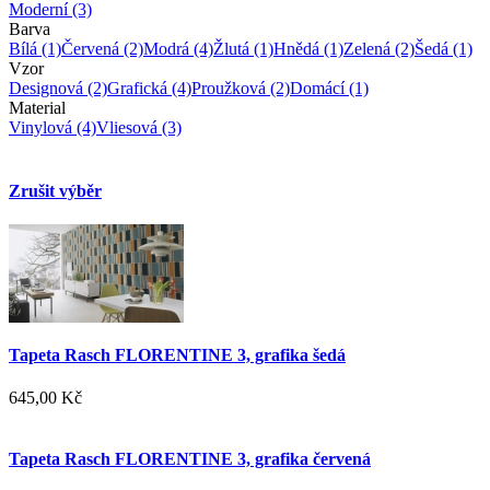
Moderní
(3)
Barva
Bílá
(1)
Červená
(2)
Modrá
(4)
Žlutá
(1)
Hnědá
(1)
Zelená
(2)
Šedá
(1)
Vzor
Designová
(2)
Grafická
(4)
Proužková
(2)
Domácí
(1)
Material
Vinylová
(4)
Vliesová
(3)
Zrušit výběr
Tapeta Rasch FLORENTINE 3, grafika šedá
645,00 Kč
Tapeta Rasch FLORENTINE 3, grafika červená