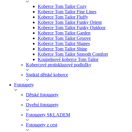
Koberce Tom Tailor Cozy
Koberce Tom Tailor Fine Lines
Koberce Tom Tailor Fluffy
Koberce Tom Tailor Funky Orient
Koberce Tom Tailor Funky Outdoor
Koberce Tom Tailor Garden
Koberce Tom Tailor Groove
Koberce Tom Tailor Shapes
Koberce Tom Tailor Shine
Koberce Tom Tailor Smooth Comfort
Koupelnové koberce Tom Tailor
Kobercové protiskluzové podložky
Sigikid dětské koberce
Fototapety
Dětské fototapety
Dveřní fototapety
Fototapety SKLADEM
Fototapety z cest