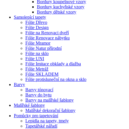
Bordury koupelnové vzory
Bordury kuchyňské vzory
Bordury dětské vzory
Samolepící tapety
Fólie Dřevo
Fólie Design
Fólie na Renovaci dveří
Fólie Renovace nábytku
Fólie Mramor
Fólie Natur přírodní
Fólie na sklo
Fólie UNI
Fólie Imitace obklady a dlažba
Fólie Metráž
Fólie SKLADEM
Fólie protisluneční na okna a sklo
Barvy
Barvy tónovací
Barvy do bytu
Barvy na malířské šablony
Malířské šablony
Malířské dekorační šablony
Pomůcky pro tapetování
Lepidla na tapety, tmely
Tapetářské nářadí