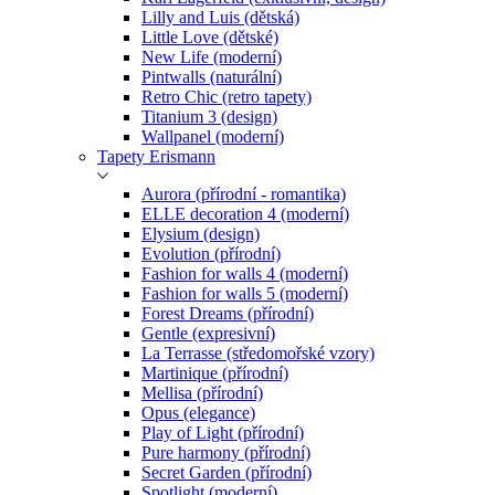
Lilly and Luis (dětská)
Little Love (dětské)
New Life (moderní)
Pintwalls (naturální)
Retro Chic (retro tapety)
Titanium 3 (design)
Wallpanel (moderní)
Tapety Erismann
Aurora (přírodní - romantika)
ELLE decoration 4 (moderní)
Elysium (design)
Evolution (přírodní)
Fashion for walls 4 (moderní)
Fashion for walls 5 (moderní)
Forest Dreams (přírodní)
Gentle (expresivní)
La Terrasse (středomořské vzory)
Martinique (přírodní)
Mellisa (přírodní)
Opus (elegance)
Play of Light (přírodní)
Pure harmony (přírodní)
Secret Garden (přírodní)
Spotlight (moderní)