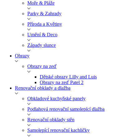
Moře & Pláže
Parky & Zahrady
Příroda a Květiny
Umění & Deco
Západy slunce
Obrazy
Obrazy na zeď
Dětské obrazy Lilly and Luis
Obrazy na zeď Patel 2
Renovační obklady a dlažba
Obkladové kuchyňské panely
Podlahová renovační samolepící dlažba
Renovační obklady stěn
Samolepící renovační kachličky