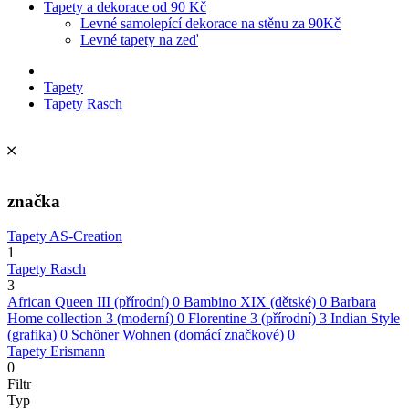
Tapety a dekorace od 90 Kč
Levné samolepící dekorace na stěnu za 90Kč
Levné tapety na zeď
Tapety
Tapety Rasch
značka
Tapety AS-Creation
1
Tapety Rasch
3
African Queen III (přírodní)
0
Bambino XIX (dětské)
0
Barbara
Home collection 3 (moderní)
0
Florentine 3 (přírodní)
3
Indian Style
(grafika)
0
Schöner Wohnen (domácí značkové)
0
Tapety Erismann
0
Filtr
Typ