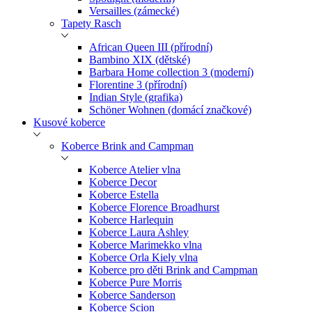
Versailles (zámecké)
Tapety Rasch
African Queen III (přírodní)
Bambino XIX (dětské)
Barbara Home collection 3 (moderní)
Florentine 3 (přírodní)
Indian Style (grafika)
Schöner Wohnen (domácí značkové)
Kusové koberce
Koberce Brink and Campman
Koberce Atelier vlna
Koberce Decor
Koberce Estella
Koberce Florence Broadhurst
Koberce Harlequin
Koberce Laura Ashley
Koberce Marimekko vlna
Koberce Orla Kiely vlna
Koberce pro děti Brink and Campman
Koberce Pure Morris
Koberce Sanderson
Koberce Scion