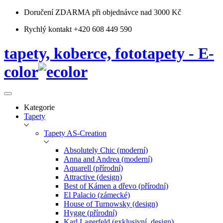
Doručení ZDARMA
při objednávce nad 3000 Kč
Rychlý kontakt +420 608 449 590
tapety, koberce, fototapety - E-
color
Kategorie
Tapety
Tapety AS-Creation
Absolutely Chic (moderní)
Anna and Andrea (moderní)
Aquarell (přírodní)
Attractive (design)
Best of Kámen a dřevo (přírodní)
El Palacio (zámecké)
House of Turnowsky (design)
Hygge (přírodní)
Karl Lagerfeld (exklusivní, design)