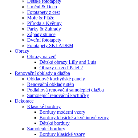
Dětské fototapety
Umění & Deco
Fototapety z cest
Moře & Pláže
Příroda a Květiny
Parky & Zahrady
Západy slunce
Dveřní fototapety
Fototapety SKLADEM
Obrazy
Obrazy na zeď
Dětské obrazy Lilly and Luis
Obrazy na zeď Patel 2
Renovační obklady a dlažba
Obkladové kuchyňské panely
Renovační obklady stěn
Podlahová renovační samolepící dlažba
Samolepící renovační kachličky
Dekorace
Klasické bordury
Bordury moderní vzory
Bordury klasické a květinové vzory
Dětské bordury
Samolepící bordury
Bordury klasické vzory