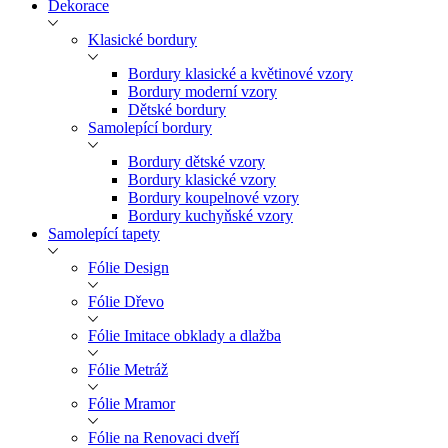
Dekorace
Klasické bordury
Bordury klasické a květinové vzory
Bordury moderní vzory
Dětské bordury
Samolepící bordury
Bordury dětské vzory
Bordury klasické vzory
Bordury koupelnové vzory
Bordury kuchyňské vzory
Samolepící tapety
Fólie Design
Fólie Dřevo
Fólie Imitace obklady a dlažba
Fólie Metráž
Fólie Mramor
Fólie na Renovaci dveří