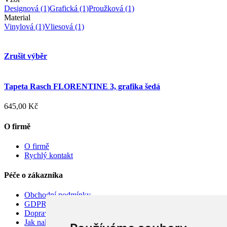
Designová
(1)
Grafická
(1)
Proužková
(1)
Material
Vinylová
(1)
Vliesová
(1)
Zrušit výběr
Tapeta Rasch FLORENTINE 3, grafika šedá
645,00 Kč
O firmě
O firmě
Rychlý kontakt
Péče o zákazníka
Obchodní podmínky
GDPR
Doprava
Jak nakupovat