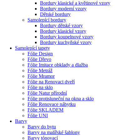
Bordury klasické a květinové vzory
Bordury moderní vzory
Dětské bordury
Samolepící bordury
Bordury dětské vzory
Bordury klasické vzory
Bordury koupelnové vzory
Bordury kuchyňské vzory
Samolepící tapety
Fólie Design
Fólie Dřevo
Fólie Imitace obklady a dlažba
Fólie Metráž
Fólie Mramor
Fólie na Renovaci dveří
Fólie na sklo
Fólie Natur přírodní
Fólie protisluneční na okna a sklo
Fólie Renovace nábytku
Fólie SKLADEM
Fólie UNI
Barvy
Barvy do bytu
Barvy na malířské šablony
Barvy tónovací