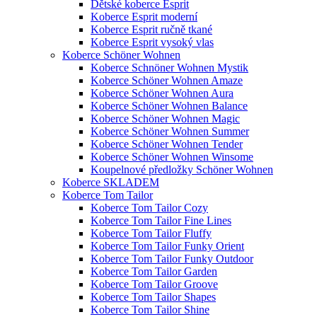
Dětské koberce Esprit
Koberce Esprit moderní
Koberce Esprit ručně tkané
Koberce Esprit vysoký vlas
Koberce Schöner Wohnen
Koberce Schnöner Wohnen Mystik
Koberce Schöner Wohnen Amaze
Koberce Schöner Wohnen Aura
Koberce Schöner Wohnen Balance
Koberce Schöner Wohnen Magic
Koberce Schöner Wohnen Summer
Koberce Schöner Wohnen Tender
Koberce Schöner Wohnen Winsome
Koupelnové předložky Schöner Wohnen
Koberce SKLADEM
Koberce Tom Tailor
Koberce Tom Tailor Cozy
Koberce Tom Tailor Fine Lines
Koberce Tom Tailor Fluffy
Koberce Tom Tailor Funky Orient
Koberce Tom Tailor Funky Outdoor
Koberce Tom Tailor Garden
Koberce Tom Tailor Groove
Koberce Tom Tailor Shapes
Koberce Tom Tailor Shine