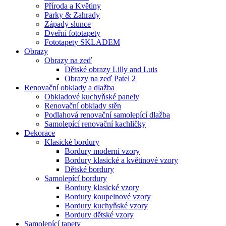
Příroda a Květiny
Parky & Zahrady
Západy slunce
Dveřní fototapety
Fototapety SKLADEM
Obrazy
Obrazy na zeď
Dětské obrazy Lilly and Luis
Obrazy na zeď Patel 2
Renovační obklady a dlažba
Obkladové kuchyňské panely
Renovační obklady stěn
Podlahová renovační samolepící dlažba
Samolepící renovační kachličky
Dekorace
Klasické bordury
Bordury moderní vzory
Bordury klasické a květinové vzory
Dětské bordury
Samolepící bordury
Bordury klasické vzory
Bordury koupelnové vzory
Bordury kuchyňské vzory
Bordury dětské vzory
Samolepící tapety