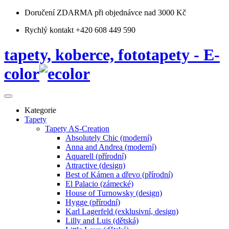
Doručení ZDARMA
při objednávce nad 3000 Kč
Rychlý kontakt +420 608 449 590
tapety, koberce, fototapety - E-
color
Kategorie
Tapety
Tapety AS-Creation
Absolutely Chic (moderní)
Anna and Andrea (moderní)
Aquarell (přírodní)
Attractive (design)
Best of Kámen a dřevo (přírodní)
El Palacio (zámecké)
House of Turnowsky (design)
Hygge (přírodní)
Karl Lagerfeld (exklusivní, design)
Lilly and Luis (dětská)