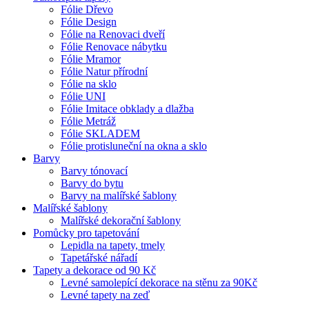
Fólie Dřevo
Fólie Design
Fólie na Renovaci dveří
Fólie Renovace nábytku
Fólie Mramor
Fólie Natur přírodní
Fólie na sklo
Fólie UNI
Fólie Imitace obklady a dlažba
Fólie Metráž
Fólie SKLADEM
Fólie protisluneční na okna a sklo
Barvy
Barvy tónovací
Barvy do bytu
Barvy na malířské šablony
Malířské šablony
Malířské dekorační šablony
Pomůcky pro tapetování
Lepidla na tapety, tmely
Tapetářské nářadí
Tapety a dekorace od 90 Kč
Levné samolepící dekorace na stěnu za 90Kč
Levné tapety na zeď