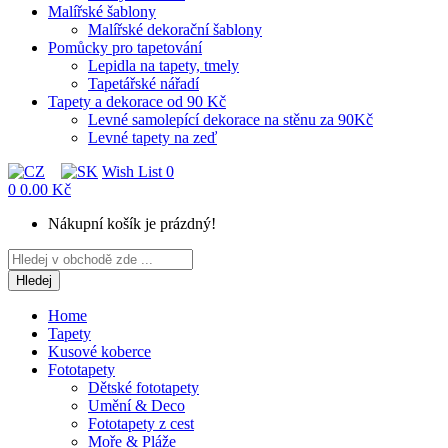
Malířské šablony
Malířské dekorační šablony
Pomůcky pro tapetování
Lepidla na tapety, tmely
Tapetářské nářadí
Tapety a dekorace od 90 Kč
Levné samolepící dekorace na stěnu za 90Kč
Levné tapety na zeď
Wish List
0
0
0.00 Kč
Nákupní košík je prázdný!
Hledej
Home
Tapety
Kusové koberce
Fototapety
Dětské fototapety
Umění & Deco
Fototapety z cest
Moře & Pláže