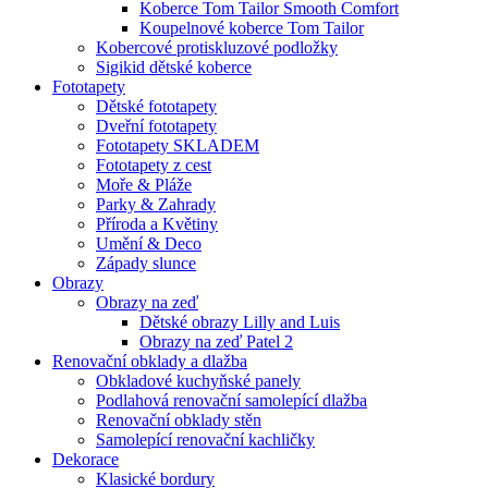
Koberce Tom Tailor Smooth Comfort
Koupelnové koberce Tom Tailor
Kobercové protiskluzové podložky
Sigikid dětské koberce
Fototapety
Dětské fototapety
Dveřní fototapety
Fototapety SKLADEM
Fototapety z cest
Moře & Pláže
Parky & Zahrady
Příroda a Květiny
Umění & Deco
Západy slunce
Obrazy
Obrazy na zeď
Dětské obrazy Lilly and Luis
Obrazy na zeď Patel 2
Renovační obklady a dlažba
Obkladové kuchyňské panely
Podlahová renovační samolepící dlažba
Renovační obklady stěn
Samolepící renovační kachličky
Dekorace
Klasické bordury