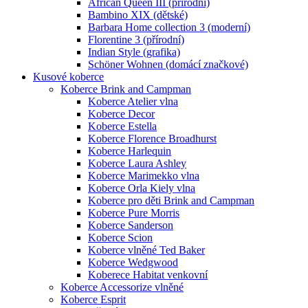
African Queen III (přírodní)
Bambino XIX (dětské)
Barbara Home collection 3 (moderní)
Florentine 3 (přírodní)
Indian Style (grafika)
Schöner Wohnen (domácí značkové)
Kusové koberce
Koberce Brink and Campman
Koberce Atelier vlna
Koberce Decor
Koberce Estella
Koberce Florence Broadhurst
Koberce Harlequin
Koberce Laura Ashley
Koberce Marimekko vlna
Koberce Orla Kiely vlna
Koberce pro děti Brink and Campman
Koberce Pure Morris
Koberce Sanderson
Koberce Scion
Koberce vlněné Ted Baker
Koberce Wedgwood
Koberece Habitat venkovní
Koberce Accessorize vlněné
Koberce Esprit