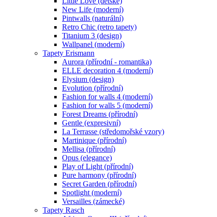
Little Love (dětské)
New Life (moderní)
Pintwalls (naturální)
Retro Chic (retro tapety)
Titanium 3 (design)
Wallpanel (moderní)
Tapety Erismann
Aurora (přírodní - romantika)
ELLE decoration 4 (moderní)
Elysium (design)
Evolution (přírodní)
Fashion for walls 4 (moderní)
Fashion for walls 5 (moderní)
Forest Dreams (přírodní)
Gentle (expresivní)
La Terrasse (středomořské vzory)
Martinique (přírodní)
Mellisa (přírodní)
Opus (elegance)
Play of Light (přírodní)
Pure harmony (přírodní)
Secret Garden (přírodní)
Spotlight (moderní)
Versailles (zámecké)
Tapety Rasch