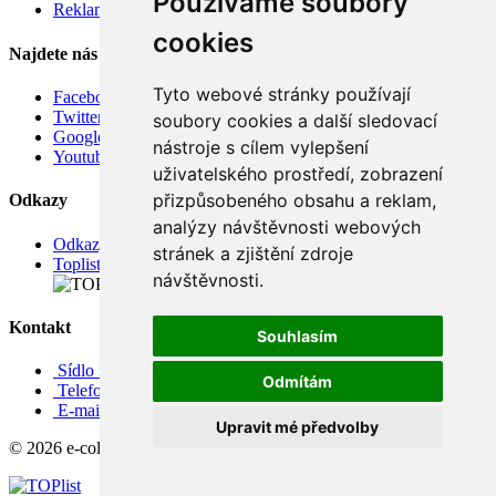
Používáme soubory
Reklamace
cookies
Najdete nás
Tyto webové stránky používají
Facebook
Twitter
soubory cookies a další sledovací
Google
nástroje s cílem vylepšení
Youtube
uživatelského prostředí, zobrazení
přizpůsobeného obsahu a reklam,
Odkazy
analýzy návštěvnosti webových
Odkazy
stránek a zjištění zdroje
Toplist
návštěvnosti.
Kontakt
Souhlasím
Sídlo firmy: Boženy Němcové 739/1, Svitavy 568 02, CZ
Odmítám
Telefon: +420 608 449 590
E-mail: info@e-color.cz
Upravit mé předvolby
© 2026 e-color.cz