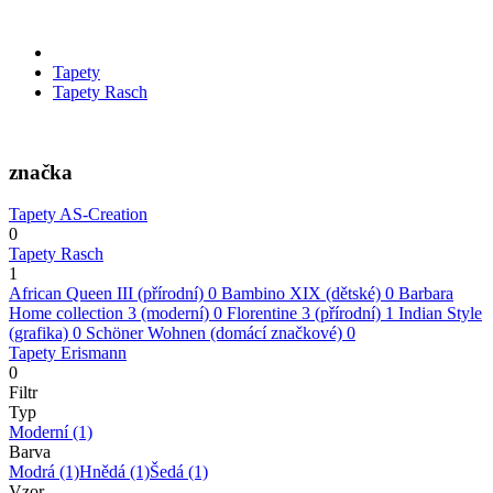
Tapety
Tapety Rasch
značka
Tapety AS-Creation
0
Tapety Rasch
1
African Queen III (přírodní)
0
Bambino XIX (dětské)
0
Barbara
Home collection 3 (moderní)
0
Florentine 3 (přírodní)
1
Indian Style
(grafika)
0
Schöner Wohnen (domácí značkové)
0
Tapety Erismann
0
Filtr
Typ
Moderní
(1)
Barva
Modrá
(1)
Hnědá
(1)
Šedá
(1)
Vzor