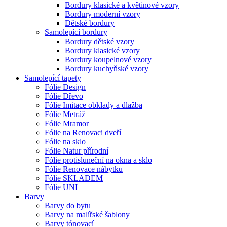
Bordury klasické a květinové vzory
Bordury moderní vzory
Dětské bordury
Samolepící bordury
Bordury dětské vzory
Bordury klasické vzory
Bordury koupelnové vzory
Bordury kuchyňské vzory
Samolepící tapety
Fólie Design
Fólie Dřevo
Fólie Imitace obklady a dlažba
Fólie Metráž
Fólie Mramor
Fólie na Renovaci dveří
Fólie na sklo
Fólie Natur přírodní
Fólie protisluneční na okna a sklo
Fólie Renovace nábytku
Fólie SKLADEM
Fólie UNI
Barvy
Barvy do bytu
Barvy na malířské šablony
Barvy tónovací