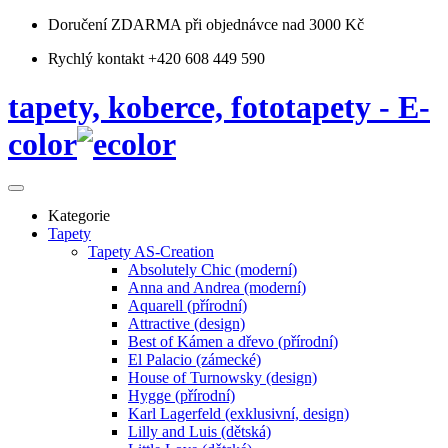
Doručení ZDARMA
při objednávce nad 3000 Kč
Rychlý kontakt +420 608 449 590
tapety, koberce, fototapety - E-
color
Kategorie
Tapety
Tapety AS-Creation
Absolutely Chic (moderní)
Anna and Andrea (moderní)
Aquarell (přírodní)
Attractive (design)
Best of Kámen a dřevo (přírodní)
El Palacio (zámecké)
House of Turnowsky (design)
Hygge (přírodní)
Karl Lagerfeld (exklusivní, design)
Lilly and Luis (dětská)