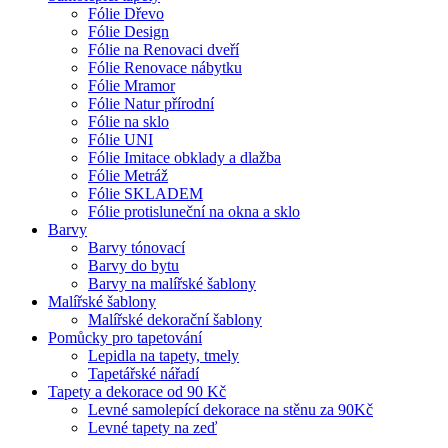
Fólie Dřevo
Fólie Design
Fólie na Renovaci dveří
Fólie Renovace nábytku
Fólie Mramor
Fólie Natur přírodní
Fólie na sklo
Fólie UNI
Fólie Imitace obklady a dlažba
Fólie Metráž
Fólie SKLADEM
Fólie protisluneční na okna a sklo
Barvy
Barvy tónovací
Barvy do bytu
Barvy na malířské šablony
Malířské šablony
Malířské dekorační šablony
Pomůcky pro tapetování
Lepidla na tapety, tmely
Tapetářské nářadí
Tapety a dekorace od 90 Kč
Levné samolepící dekorace na stěnu za 90Kč
Levné tapety na zeď