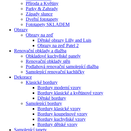
Příroda a Květiny
Parky & Zahrady
Západy slunce
Dveřní fototapety
Fototapety SKLADEM
Obrazy
Obrazy na zeď
Dětské obrazy Lilly and Luis
Obrazy na zeď Patel 2
Renovační obklady a dlažba
Obkladové kuchyňské panely
Renovační obklady stěn
Podlahová renovační samolepící dlažba
Samolepící renovační kachličky
Dekorace
Klasické bordury
Bordury moderní vzory
Bordury klasické a květinové vzory
Dětské bordury
Samolepící bordury
Bordury klasické vzory
Bordury koupelnové vzory
Bordury kuchyňské vzory
Bordury dětské vzory
Samolepící tapety