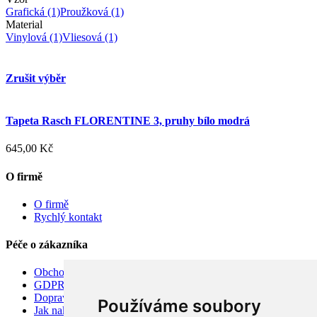
Grafická
(1)
Proužková
(1)
Material
Vinylová
(1)
Vliesová
(1)
Zrušit výběr
Tapeta Rasch FLORENTINE 3, pruhy bílo modrá
645,00 Kč
O firmě
O firmě
Rychlý kontakt
Péče o zákazníka
Obchodní podmínky
GDPR
Doprava
Používáme soubory
Jak nakupovat