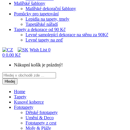
Malířské šablony
Malířské dekorační šablony
Pomůcky pro tapetování
Lepidla na tapety, tmely
Tapetářské nářadí
Tapety a dekorace od 90 Kč
Levné samolepící dekorace na stěnu za 90Kč
Levné tapety na zeď
Wish List
0
0
0.00 Kč
Nákupní košík je prázdný!
Hledej
Home
Tapety
Kusové koberce
Fototapety
Dětské fototapety
Umění & Deco
Fototapety z cest
Moře & Pláže