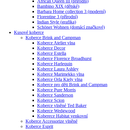
African Queen III (přírodní)
Bambino XIX (dětské)
Barbara Home collection 3 (moderní)
Florentine 3 (přírodní)
Indian Style (grafika)
Schöner Wohnen (domácí značkové)
Kusové koberce
Koberce Brink and Campman
Koberce Atelier vlna
Koberce Decor
Koberce Estella
Koberce Florence Broadhurst
Koberce Harlequin
Koberce Laura Ashley
Koberce Marimekko vlna
Koberce Orla Kiely vlna
Koberce pro děti Brink and Campman
Koberce Pure Morris
Koberce Sanderson
Koberce Scion
Koberce vlněné Ted Baker
Koberce Wedgwood
Koberece Habitat venkovní
Koberce Accessorize vlněné
Koberce Esprit