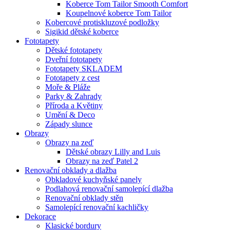
Koberce Tom Tailor Smooth Comfort
Koupelnové koberce Tom Tailor
Kobercové protiskluzové podložky
Sigikid dětské koberce
Fototapety
Dětské fototapety
Dveřní fototapety
Fototapety SKLADEM
Fototapety z cest
Moře & Pláže
Parky & Zahrady
Příroda a Květiny
Umění & Deco
Západy slunce
Obrazy
Obrazy na zeď
Dětské obrazy Lilly and Luis
Obrazy na zeď Patel 2
Renovační obklady a dlažba
Obkladové kuchyňské panely
Podlahová renovační samolepící dlažba
Renovační obklady stěn
Samolepící renovační kachličky
Dekorace
Klasické bordury