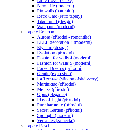
Little Love (dětské)
New Life (moderní)
Pintwalls (naturální)
Retro Chic (retro tapety)
Titanium 3 (design)
Wallpanel (moderní)
Tapety Erismann
Aurora (přírodní - romantika)
ELLE decoration 4 (moderní)
Elysium (design)
Evolution (přírodní)
Fashion for walls 4 (moderní)
Fashion for walls 5 (moderní)
Forest Dreams (přírodní)
Gentle (expresivní)
La Terrasse (středomořské vzory)
Martinique (přírodní)
Mellisa (přírodní)
Opus (elegance)
Play of Light (přírodní)
Pure harmony (přírodní)
Secret Garden (přírodní)
Spotlight (moderní)
Versailles (zámecké)
Tapety Rasch