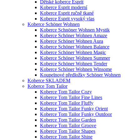
Dětské koberce Esprit
Koberce Esprit moderní
Koberce Esprit ručně tkané
Koberce Esprit vysoký vlas
Koberce Schöner Wohnen
Koberce Schnöner Wohnen Mystik
Koberce Schöner Wohnen Amaze
Koberce Schöner Wohnen Aura
Koberce Schöner Wohnen Balance
Koberce Schöner Wohnen Magic
Koberce Schöner Wohnen Summer
Koberce Schöner Wohnen Tender
Koberce Schöner Wohnen Winsome
Koupelnové předložky Schöner Wohnen
Koberce SKLADEM
Koberce Tom Tailor
Koberce Tom Tailor Cozy
Koberce Tom Tailor Fine Lines
Koberce Tom Tailor Fluffy
Koberce Tom Tailor Funky Orient
Koberce Tom Tailor Funky Outdoor
Koberce Tom Tailor Garden
Koberce Tom Tailor Groove
Koberce Tom Tailor Shapes
Koberce Tom Tailor Shine