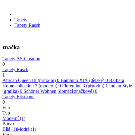
Tapety
Tapety Rasch
značka
Tapety AS-Creation
0
Tapety Rasch
1
African Queen III (přírodní)
0
Bambino XIX (dětské)
0
Barbara
Home collection 3 (moderní)
0
Florentine 3 (přírodní)
1
Indian Style
(grafika)
0
Schöner Wohnen (domácí značkové)
0
Tapety Erismann
0
Filtr
Typ
Moderní
(1)
Barva
Bílá
(1)
Modrá
(1)
Vzor