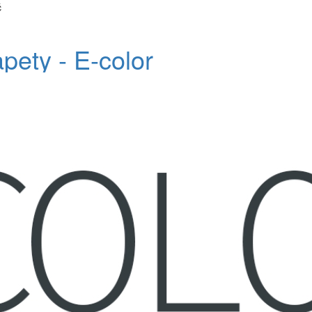
č
apety - E-color