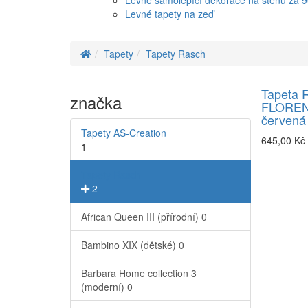
Levné samolepící dekorace na stěnu za 
Levné tapety na zeď
Tapety
Tapety Rasch
Tapeta 
značka
FLORENT
červená
Tapety AS-Creation
645,00 Kč
1
Tapety Rasch
2
African Queen III (přírodní)
0
Bambino XIX (dětské)
0
Barbara Home collection 3
(moderní)
0