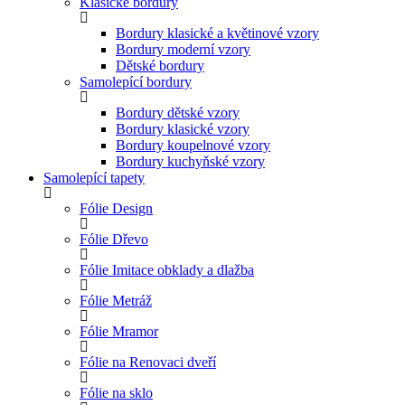
Klasické bordury
Bordury klasické a květinové vzory
Bordury moderní vzory
Dětské bordury
Samolepící bordury
Bordury dětské vzory
Bordury klasické vzory
Bordury koupelnové vzory
Bordury kuchyňské vzory
Samolepící tapety
Fólie Design
Fólie Dřevo
Fólie Imitace obklady a dlažba
Fólie Metráž
Fólie Mramor
Fólie na Renovaci dveří
Fólie na sklo