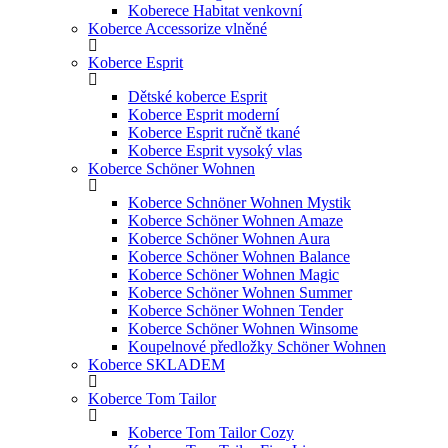
Koberece Habitat venkovní
Koberce Accessorize vlněné
Koberce Esprit
Dětské koberce Esprit
Koberce Esprit moderní
Koberce Esprit ručně tkané
Koberce Esprit vysoký vlas
Koberce Schöner Wohnen
Koberce Schnöner Wohnen Mystik
Koberce Schöner Wohnen Amaze
Koberce Schöner Wohnen Aura
Koberce Schöner Wohnen Balance
Koberce Schöner Wohnen Magic
Koberce Schöner Wohnen Summer
Koberce Schöner Wohnen Tender
Koberce Schöner Wohnen Winsome
Koupelnové předložky Schöner Wohnen
Koberce SKLADEM
Koberce Tom Tailor
Koberce Tom Tailor Cozy