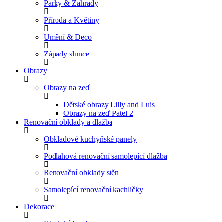
Parky & Zahrady
Příroda a Květiny
Umění & Deco
Západy slunce
Obrazy
Obrazy na zeď
Dětské obrazy Lilly and Luis
Obrazy na zeď Patel 2
Renovační obklady a dlažba
Obkladové kuchyňské panely
Podlahová renovační samolepící dlažba
Renovační obklady stěn
Samolepící renovační kachličky
Dekorace