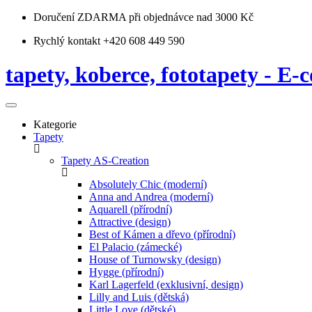
Doručení ZDARMA
při objednávce nad 3000 Kč
Rychlý kontakt +420 608 449 590
tapety, koberce, fototapety - E-c
Kategorie
Tapety
Tapety AS-Creation
Absolutely Chic (moderní)
Anna and Andrea (moderní)
Aquarell (přírodní)
Attractive (design)
Best of Kámen a dřevo (přírodní)
El Palacio (zámecké)
House of Turnowsky (design)
Hygge (přírodní)
Karl Lagerfeld (exklusivní, design)
Lilly and Luis (dětská)
Little Love (dětské)