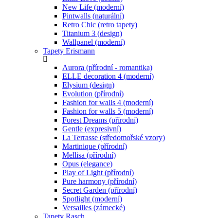
New Life (moderní)
Pintwalls (naturální)
Retro Chic (retro tapety)
Titanium 3 (design)
Wallpanel (moderní)
Tapety Erismann
Aurora (přírodní - romantika)
ELLE decoration 4 (moderní)
Elysium (design)
Evolution (přírodní)
Fashion for walls 4 (moderní)
Fashion for walls 5 (moderní)
Forest Dreams (přírodní)
Gentle (expresivní)
La Terrasse (středomořské vzory)
Martinique (přírodní)
Mellisa (přírodní)
Opus (elegance)
Play of Light (přírodní)
Pure harmony (přírodní)
Secret Garden (přírodní)
Spotlight (moderní)
Versailles (zámecké)
Tapety Rasch