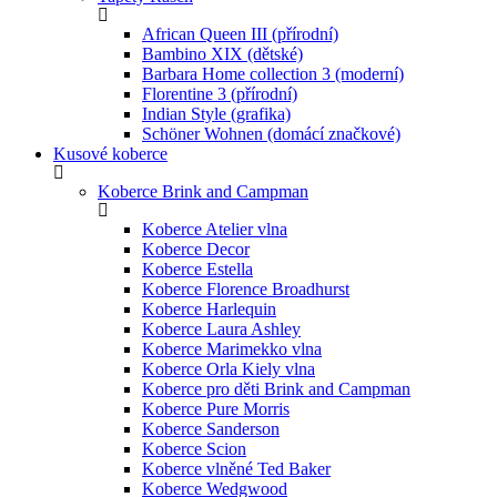
African Queen III (přírodní)
Bambino XIX (dětské)
Barbara Home collection 3 (moderní)
Florentine 3 (přírodní)
Indian Style (grafika)
Schöner Wohnen (domácí značkové)
Kusové koberce
Koberce Brink and Campman
Koberce Atelier vlna
Koberce Decor
Koberce Estella
Koberce Florence Broadhurst
Koberce Harlequin
Koberce Laura Ashley
Koberce Marimekko vlna
Koberce Orla Kiely vlna
Koberce pro děti Brink and Campman
Koberce Pure Morris
Koberce Sanderson
Koberce Scion
Koberce vlněné Ted Baker
Koberce Wedgwood