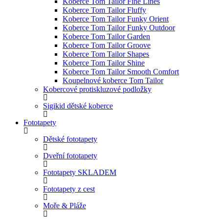
Koberce Tom Tailor Fine Lines
Koberce Tom Tailor Fluffy
Koberce Tom Tailor Funky Orient
Koberce Tom Tailor Funky Outdoor
Koberce Tom Tailor Garden
Koberce Tom Tailor Groove
Koberce Tom Tailor Shapes
Koberce Tom Tailor Shine
Koberce Tom Tailor Smooth Comfort
Koupelnové koberce Tom Tailor
Kobercové protiskluzové podložky
Sigikid dětské koberce
Fototapety
Dětské fototapety
Dveřní fototapety
Fototapety SKLADEM
Fototapety z cest
Moře & Pláže