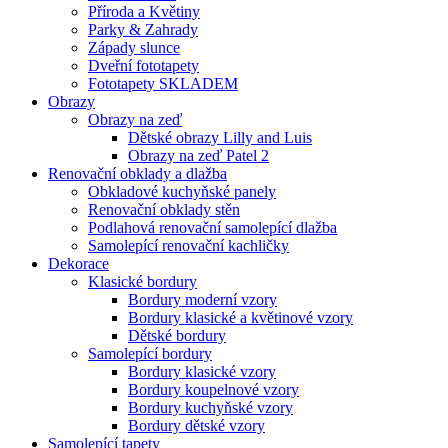
Příroda a Květiny
Parky & Zahrady
Západy slunce
Dveřní fototapety
Fototapety SKLADEM
Obrazy
Obrazy na zeď
Dětské obrazy Lilly and Luis
Obrazy na zeď Patel 2
Renovační obklady a dlažba
Obkladové kuchyňské panely
Renovační obklady stěn
Podlahová renovační samolepící dlažba
Samolepící renovační kachličky
Dekorace
Klasické bordury
Bordury moderní vzory
Bordury klasické a květinové vzory
Dětské bordury
Samolepící bordury
Bordury klasické vzory
Bordury koupelnové vzory
Bordury kuchyňské vzory
Bordury dětské vzory
Samolepící tapety