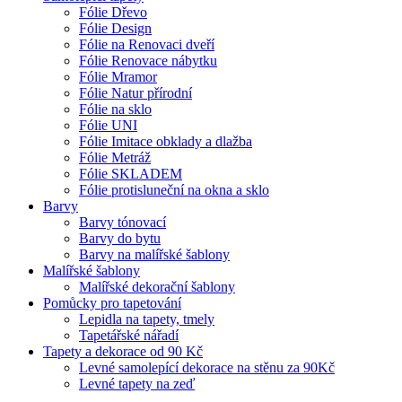
Fólie Dřevo
Fólie Design
Fólie na Renovaci dveří
Fólie Renovace nábytku
Fólie Mramor
Fólie Natur přírodní
Fólie na sklo
Fólie UNI
Fólie Imitace obklady a dlažba
Fólie Metráž
Fólie SKLADEM
Fólie protisluneční na okna a sklo
Barvy
Barvy tónovací
Barvy do bytu
Barvy na malířské šablony
Malířské šablony
Malířské dekorační šablony
Pomůcky pro tapetování
Lepidla na tapety, tmely
Tapetářské nářadí
Tapety a dekorace od 90 Kč
Levné samolepící dekorace na stěnu za 90Kč
Levné tapety na zeď