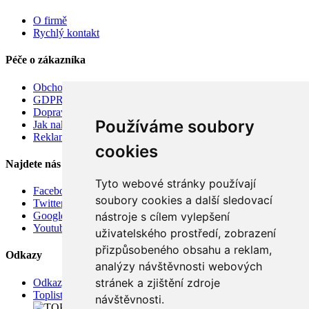
O firmě
Rychlý kontakt
Péče o zákazníka
Obchodní podmínky
GDPR
Doprava
Používáme soubory
Jak nakupovat
Reklamace
cookies
Najdete nás
Tyto webové stránky používají
Facebook
soubory cookies a další sledovací
Twitter
nástroje s cílem vylepšení
Google
Youtube
uživatelského prostředí, zobrazení
přizpůsobeného obsahu a reklam,
Odkazy
analýzy návštěvnosti webových
stránek a zjištění zdroje
Odkazy
Toplist
návštěvnosti.