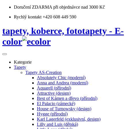
Doručení ZDARMA
při objednávce nad 3000 Kč
Rychlý kontakt +420 608 449 590
tapety, koberce, fototapety - E-
color
Kategorie
Tapety
Tapety AS-Creation
Absolutely Chic (moderní)
Anna and Andrea (moderní)
Aquarell (přírodní)
Attractive (design)
Best of Kámen a dřevo (přírodní)
El Palacio (zámecké)
House of Turnowsky (design)
Hygge (přírodní)
Karl Lagerfeld (exklusivní, design)
Lilly and Luis (dětská)