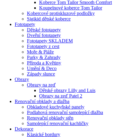
Koberce Tom Tailor Smooth Comfort
Koupelnové koberce Tom Tailor
Kobercové protiskluzové podložky
Sigikid dětské koberce
Fototapety
Dětské fototapety
Dveřní fototapety
Fototapety SKLADEM
Fototapety z cest
Moře & Pláže
Parky & Zahrady
Příroda a Květiny
Umění & Deco
Západy slunce
Obrazy
Obrazy na zeď
Dětské obrazy Lilly and Luis
Obrazy na zeď Patel 2
Renovační obklady a dlažba
Obkladové kuchyňské panely
Podlahová renovační samolepící dlažba
Renovační obklady stěn
Samolepící renovační kachličky
Dekorace
Klasické bordury