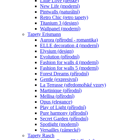
Little Love (dětské)
New Life (moderní)
Pintwalls (naturální)
Retro Chic (retro tapety)
Titanium 3 (design)
Wallpanel (moderní)
Tapety Erismann
Aurora (přírodní - romantika)
ELLE decoration 4 (moderní)
Elysium (design)
Evolution (přírodní)
Fashion for walls 4 (moderní)
Fashion for walls 5 (moderní)
Forest Dreams (přírodní)
Gentle (expresivní)
La Terrasse (středomořské vzory)
Martinique (přírodní)
Mellisa (přírodní)
Opus (elegance)
Play of Light (přírodní)
Pure harmony (přírodní)
Secret Garden (přírodní)
Spotlight (moderní)
Versailles (zámecké)
Tapety Rasch