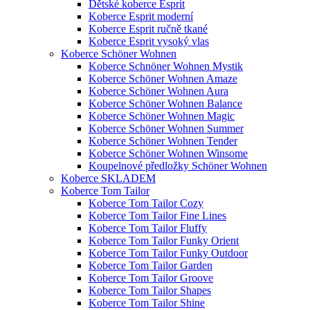
Dětské koberce Esprit
Koberce Esprit moderní
Koberce Esprit ručně tkané
Koberce Esprit vysoký vlas
Koberce Schöner Wohnen
Koberce Schnöner Wohnen Mystik
Koberce Schöner Wohnen Amaze
Koberce Schöner Wohnen Aura
Koberce Schöner Wohnen Balance
Koberce Schöner Wohnen Magic
Koberce Schöner Wohnen Summer
Koberce Schöner Wohnen Tender
Koberce Schöner Wohnen Winsome
Koupelnové předložky Schöner Wohnen
Koberce SKLADEM
Koberce Tom Tailor
Koberce Tom Tailor Cozy
Koberce Tom Tailor Fine Lines
Koberce Tom Tailor Fluffy
Koberce Tom Tailor Funky Orient
Koberce Tom Tailor Funky Outdoor
Koberce Tom Tailor Garden
Koberce Tom Tailor Groove
Koberce Tom Tailor Shapes
Koberce Tom Tailor Shine