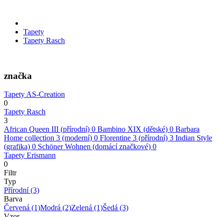
Tapety
Tapety Rasch
značka
Tapety AS-Creation
0
Tapety Rasch
3
African Queen III (přírodní)
0
Bambino XIX (dětské)
0
Barbara
Home collection 3 (moderní)
0
Florentine 3 (přírodní)
3
Indian Style
(grafika)
0
Schöner Wohnen (domácí značkové)
0
Tapety Erismann
0
Filtr
Typ
Přírodní
(3)
Barva
Červená
(1)
Modrá
(2)
Zelená
(1)
Šedá
(3)
Vzor