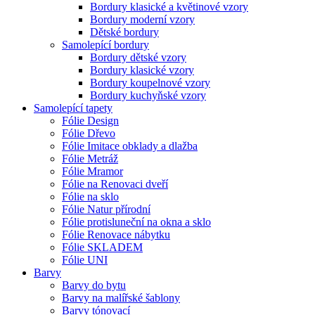
Bordury klasické a květinové vzory
Bordury moderní vzory
Dětské bordury
Samolepící bordury
Bordury dětské vzory
Bordury klasické vzory
Bordury koupelnové vzory
Bordury kuchyňské vzory
Samolepící tapety
Fólie Design
Fólie Dřevo
Fólie Imitace obklady a dlažba
Fólie Metráž
Fólie Mramor
Fólie na Renovaci dveří
Fólie na sklo
Fólie Natur přírodní
Fólie protisluneční na okna a sklo
Fólie Renovace nábytku
Fólie SKLADEM
Fólie UNI
Barvy
Barvy do bytu
Barvy na malířské šablony
Barvy tónovací