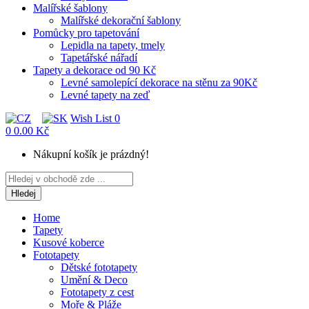
Malířské šablony
Malířské dekorační šablony
Pomůcky pro tapetování
Lepidla na tapety, tmely
Tapetářské nářadí
Tapety a dekorace od 90 Kč
Levné samolepící dekorace na stěnu za 90Kč
Levné tapety na zeď
Wish List
0
0
0.00 Kč
Nákupní košík je prázdný!
Hledej
Home
Tapety
Kusové koberce
Fototapety
Dětské fototapety
Umění & Deco
Fototapety z cest
Moře & Pláže