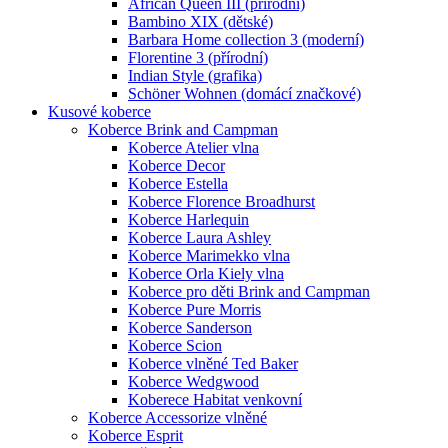
African Queen III (přírodní)
Bambino XIX (dětské)
Barbara Home collection 3 (moderní)
Florentine 3 (přírodní)
Indian Style (grafika)
Schöner Wohnen (domácí značkové)
Kusové koberce
Koberce Brink and Campman
Koberce Atelier vlna
Koberce Decor
Koberce Estella
Koberce Florence Broadhurst
Koberce Harlequin
Koberce Laura Ashley
Koberce Marimekko vlna
Koberce Orla Kiely vlna
Koberce pro děti Brink and Campman
Koberce Pure Morris
Koberce Sanderson
Koberce Scion
Koberce vlněné Ted Baker
Koberce Wedgwood
Koberece Habitat venkovní
Koberce Accessorize vlněné
Koberce Esprit