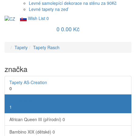
Levné samolepící dekorace na stěnu za 90Kč
Levné tapety na zeď
Wish List
0
0
0.00 Kč
Tapety
Tapety Rasch
značka
Tapety AS-Creation
0
Tapety Rasch
1
African Queen III (přírodní)
0
Bambino XIX (dětské)
0