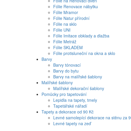
Fólie na Renovaci dveří
Fólie Renovace nábytku
Fólie Mramor
Fólie Natur přírodní
Fólie na sklo
Fólie UNI
Fólie Imitace obklady a dlažba
Fólie Metráž
Fólie SKLADEM
Fólie protisluneční na okna a sklo
Barvy
Barvy tónovací
Barvy do bytu
Barvy na malířské šablony
Malířské šablony
Malířské dekorační šablony
Pomůcky pro tapetování
Lepidla na tapety, tmely
Tapetářské nářadí
Tapety a dekorace od 90 Kč
Levné samolepící dekorace na stěnu za 
Levné tapety na zeď