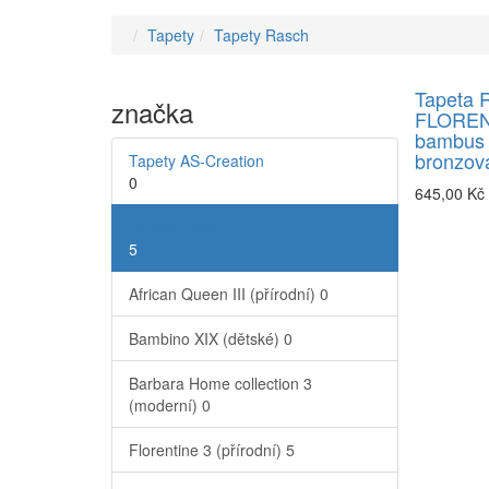
Tapety
Tapety Rasch
Tapeta 
značka
FLOREN
bambus 
bronzov
Tapety AS-Creation
0
645,00 Kč
Tapety Rasch
5
African Queen III (přírodní)
0
Bambino XIX (dětské)
0
Barbara Home collection 3
(moderní)
0
Florentine 3 (přírodní)
5