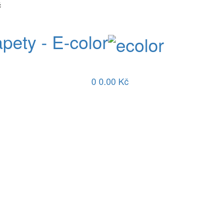
č
apety - E-color
0
0.00 Kč