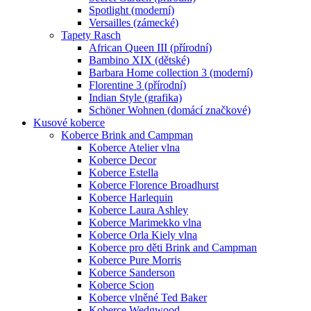
Spotlight (moderní)
Versailles (zámecké)
Tapety Rasch
African Queen III (přírodní)
Bambino XIX (dětské)
Barbara Home collection 3 (moderní)
Florentine 3 (přírodní)
Indian Style (grafika)
Schöner Wohnen (domácí značkové)
Kusové koberce
Koberce Brink and Campman
Koberce Atelier vlna
Koberce Decor
Koberce Estella
Koberce Florence Broadhurst
Koberce Harlequin
Koberce Laura Ashley
Koberce Marimekko vlna
Koberce Orla Kiely vlna
Koberce pro děti Brink and Campman
Koberce Pure Morris
Koberce Sanderson
Koberce Scion
Koberce vlněné Ted Baker
Koberce Wedgwood