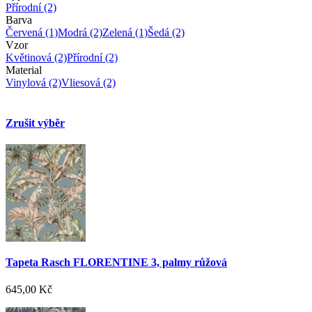
Přírodní
(2)
Barva
Červená
(1)
Modrá
(2)
Zelená
(1)
Šedá
(2)
Vzor
Květinová
(2)
Přírodní
(2)
Material
Vinylová
(2)
Vliesová
(2)
Zrušit výběr
Tapeta Rasch FLORENTINE 3, palmy růžová
645,00 Kč