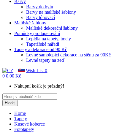
Barvy
Barvy do bytu
Barvy na malířské šablony
Barvy tónovací
Malířské šablony
Malířské dekorační šablony
Pomůcky pro tapetování
Lepidla na tapety, tmely
Tapetářské nářadí
Tapety a dekorace od 90 Kč
Levné samolepící dekorace na stěnu za 90Kč
Levné tapety na zeď
Wish List
0
0
0.00 Kč
Nákupní košík je prázdný!
Hledej
Home
Tapety
Kusové koberce
Fototapety