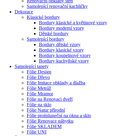
Renovační obklady stěn
Samolepící renovační kachličky
Dekorace
Klasické bordury
Bordury klasické a květinové vzory
Bordury moderní vzory
Dětské bordury
Samolepící bordury
Bordury dětské vzory
Bordury klasické vzory
Bordury koupelnové vzory
Bordury kuchyňské vzory
Samolepící tapety
Fólie Design
Fólie Dřevo
Fólie Imitace obklady a dlažba
Fólie Metráž
Fólie Mramor
Fólie na Renovaci dveří
Fólie na sklo
Fólie Natur přírodní
Fólie protisluneční na okna a sklo
Fólie Renovace nábytku
Fólie SKLADEM
Fólie UNI