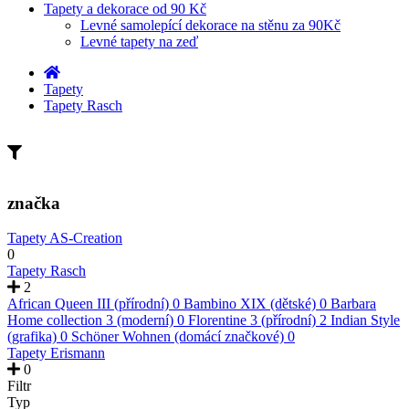
Tapety a dekorace od 90 Kč
Levné samolepící dekorace na stěnu za 90Kč
Levné tapety na zeď
Tapety
Tapety Rasch
značka
Tapety AS-Creation
0
Tapety Rasch
2
African Queen III (přírodní)
0
Bambino XIX (dětské)
0
Barbara
Home collection 3 (moderní)
0
Florentine 3 (přírodní)
2
Indian Style
(grafika)
0
Schöner Wohnen (domácí značkové)
0
Tapety Erismann
0
Filtr
Typ