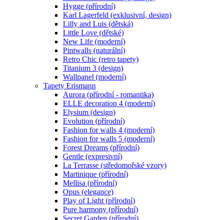
Hygge (přírodní)
Karl Lagerfeld (exklusivní, design)
Lilly and Luis (dětská)
Little Love (dětské)
New Life (moderní)
Pintwalls (naturální)
Retro Chic (retro tapety)
Titanium 3 (design)
Wallpanel (moderní)
Tapety Erismann
Aurora (přírodní - romantika)
ELLE decoration 4 (moderní)
Elysium (design)
Evolution (přírodní)
Fashion for walls 4 (moderní)
Fashion for walls 5 (moderní)
Forest Dreams (přírodní)
Gentle (expresivní)
La Terrasse (středomořské vzory)
Martinique (přírodní)
Mellisa (přírodní)
Opus (elegance)
Play of Light (přírodní)
Pure harmony (přírodní)
Secret Garden (přírodní)