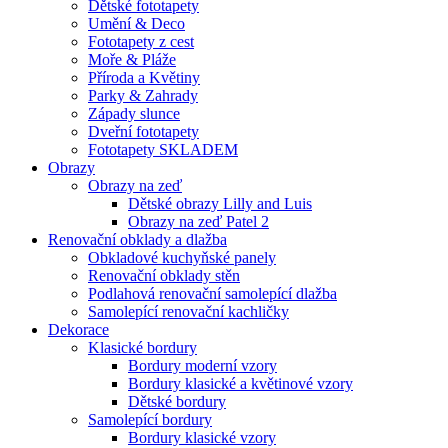
Dětské fototapety
Umění & Deco
Fototapety z cest
Moře & Pláže
Příroda a Květiny
Parky & Zahrady
Západy slunce
Dveřní fototapety
Fototapety SKLADEM
Obrazy
Obrazy na zeď
Dětské obrazy Lilly and Luis
Obrazy na zeď Patel 2
Renovační obklady a dlažba
Obkladové kuchyňské panely
Renovační obklady stěn
Podlahová renovační samolepící dlažba
Samolepící renovační kachličky
Dekorace
Klasické bordury
Bordury moderní vzory
Bordury klasické a květinové vzory
Dětské bordury
Samolepící bordury
Bordury klasické vzory