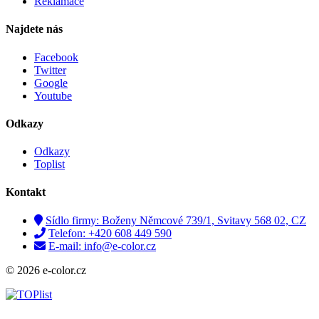
Reklamace
Najdete nás
Facebook
Twitter
Google
Youtube
Odkazy
Odkazy
Toplist
Kontakt
Sídlo firmy: Boženy Němcové 739/1, Svitavy 568 02, CZ
Telefon: +420 608 449 590
E-mail: info@e-color.cz
© 2026 e-color.cz