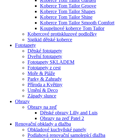
Koberce Tom Tailor Garden
Koberce Tom Tailor Groove
Koberce Tom Tailor Shapes
Koberce Tom Tailor Shine
Koberce Tom Tailor Smooth Comfort
Koupelnové koberce Tom Tailor
Kobercové protiskluzové podložky
Sigikid dětské koberce
Fototapety
Dětské fototapety
Dveřní fototapety
Fototapety SKLADEM
Fototapety z cest
Moře & Pláže
Parky & Zahrady
Příroda a Květiny
Umění & Deco
Západy slunce
Obrazy
Obrazy na zeď
Dětské obrazy Lilly and Luis
Obrazy na zeď Patel 2
Renovační obklady a dlažba
Obkladové kuchyňské panely
Podlahová renovační samolepící dlažba