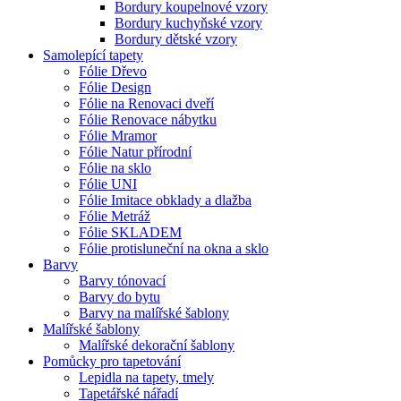
Bordury koupelnové vzory
Bordury kuchyňské vzory
Bordury dětské vzory
Samolepící tapety
Fólie Dřevo
Fólie Design
Fólie na Renovaci dveří
Fólie Renovace nábytku
Fólie Mramor
Fólie Natur přírodní
Fólie na sklo
Fólie UNI
Fólie Imitace obklady a dlažba
Fólie Metráž
Fólie SKLADEM
Fólie protisluneční na okna a sklo
Barvy
Barvy tónovací
Barvy do bytu
Barvy na malířské šablony
Malířské šablony
Malířské dekorační šablony
Pomůcky pro tapetování
Lepidla na tapety, tmely
Tapetářské nářadí