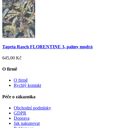
Tapeta Rasch FLORENTINE 3, palmy modrá
645,00 Kč
O firmě
O firmě
Rychlý kontakt
Péče o zákazníka
Obchodní podmínky
GDPR
Doprava
Jak nakupovat