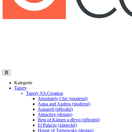
Kategorie
Tapety
Tapety AS-Creation
Absolutely Chic (moderní)
Anna and Andrea (moderní)
Aquarell (přírodní)
Attractive (design)
Best of Kámen a dřevo (přírodní)
El Palacio (zámecké)
House of Turnowsky (design)