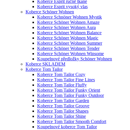
Koberce Esprit ručně tkané
Koberce Esprit vysoký vlas
Koberce Schöner Wohnen
Koberce Schnöner Wohnen Mystik
Koberce Schöner Wohnen Amaze
Koberce Schöner Wohnen Aura
Koberce Schöner Wohnen Balance
Koberce Schöner Wohnen Magic
Koberce Schöner Wohnen Summer
Koberce Schöner Wohnen Tender
Koberce Schöner Wohnen Winsome
Koupelnové předložky Schöner Wohnen
Koberce SKLADEM
Koberce Tom Tailor
Koberce Tom Tailor Cozy
Koberce Tom Tailor Fine Lines
Koberce Tom Tailor Fluffy
Koberce Tom Tailor Funky Orient
Koberce Tom Tailor Funky Outdoor
Koberce Tom Tailor Garden
Koberce Tom Tailor Groove
Koberce Tom Tailor Shapes
Koberce Tom Tailor Shine
Koberce Tom Tailor Smooth Comfort
Koupelnové koberce Tom Tailor