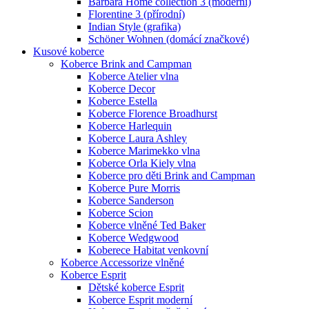
Barbara Home collection 3 (moderní)
Florentine 3 (přírodní)
Indian Style (grafika)
Schöner Wohnen (domácí značkové)
Kusové koberce
Koberce Brink and Campman
Koberce Atelier vlna
Koberce Decor
Koberce Estella
Koberce Florence Broadhurst
Koberce Harlequin
Koberce Laura Ashley
Koberce Marimekko vlna
Koberce Orla Kiely vlna
Koberce pro děti Brink and Campman
Koberce Pure Morris
Koberce Sanderson
Koberce Scion
Koberce vlněné Ted Baker
Koberce Wedgwood
Koberece Habitat venkovní
Koberce Accessorize vlněné
Koberce Esprit
Dětské koberce Esprit
Koberce Esprit moderní