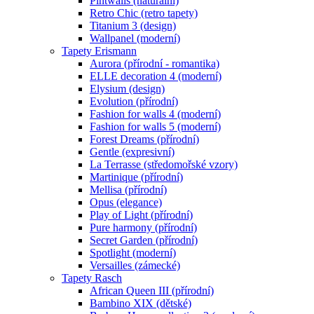
Pintwalls (naturální)
Retro Chic (retro tapety)
Titanium 3 (design)
Wallpanel (moderní)
Tapety Erismann
Aurora (přírodní - romantika)
ELLE decoration 4 (moderní)
Elysium (design)
Evolution (přírodní)
Fashion for walls 4 (moderní)
Fashion for walls 5 (moderní)
Forest Dreams (přírodní)
Gentle (expresivní)
La Terrasse (středomořské vzory)
Martinique (přírodní)
Mellisa (přírodní)
Opus (elegance)
Play of Light (přírodní)
Pure harmony (přírodní)
Secret Garden (přírodní)
Spotlight (moderní)
Versailles (zámecké)
Tapety Rasch
African Queen III (přírodní)
Bambino XIX (dětské)