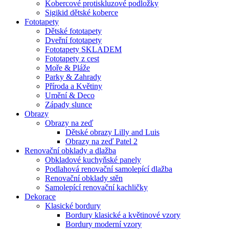
Kobercové protiskluzové podložky
Sigikid dětské koberce
Fototapety
Dětské fototapety
Dveřní fototapety
Fototapety SKLADEM
Fototapety z cest
Moře & Pláže
Parky & Zahrady
Příroda a Květiny
Umění & Deco
Západy slunce
Obrazy
Obrazy na zeď
Dětské obrazy Lilly and Luis
Obrazy na zeď Patel 2
Renovační obklady a dlažba
Obkladové kuchyňské panely
Podlahová renovační samolepící dlažba
Renovační obklady stěn
Samolepící renovační kachličky
Dekorace
Klasické bordury
Bordury klasické a květinové vzory
Bordury moderní vzory