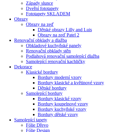
Západy slunce
Dveřní fototapety
Fototapety SKLADEM
Obrazy
Obrazy na zeď
Dětské obrazy Lilly and Luis
Obrazy na zeď Patel 2
Renovační obklady a dlažba
Obkladové kuchyňské panely
Renovační obklady stěn
Podlahová renovační samolepící dlažba
Samolepící renovační kachličky
Dekorace
Klasické bordury
Bordury moderní vzory
Bordury klasické a květinové vzory
Dětské bordury
Samolepící bordury
Bordury klasické vzory
Bordury koupelnové vzory
Bordury kuchyňské vzory
Bordury dětské vzory
Samolepící tapety
Fólie Dřevo
Fólie Design