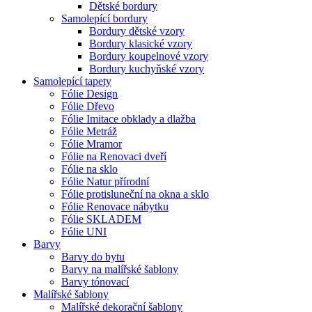
Dětské bordury
Samolepící bordury
Bordury dětské vzory
Bordury klasické vzory
Bordury koupelnové vzory
Bordury kuchyňské vzory
Samolepící tapety
Fólie Design
Fólie Dřevo
Fólie Imitace obklady a dlažba
Fólie Metráž
Fólie Mramor
Fólie na Renovaci dveří
Fólie na sklo
Fólie Natur přírodní
Fólie protisluneční na okna a sklo
Fólie Renovace nábytku
Fólie SKLADEM
Fólie UNI
Barvy
Barvy do bytu
Barvy na malířské šablony
Barvy tónovací
Malířské šablony
Malířské dekorační šablony