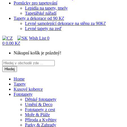
Pomůcky pro tapetování
Lepidla na tapety, tmely
Tapetářské nářadí
Tapety a dekorace od 90 Kč
Levné samolepící dekorace na stěnu za 90Kč
Levné tapety na zeď
Wish List
0
0
0.00 Kč
Nákupní košík je prázdný!
Hledej
Home
Tapety
Kusové koberce
Fototapety
Dětské fototapety
Umění & Deco
Fototapety z cest
Moře & Pláže
Příroda a Květiny
Parky & Zahrady