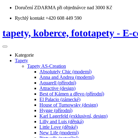
Doručení ZDARMA
při objednávce nad 3000 Kč
Rychlý kontakt +420 608 449 590
tapety, koberce, fototapety - E-c
Kategorie
Tapety
Tapety AS-Creation
Absolutely Chic (moderní)
Anna and Andrea (moderní)
Aquarell (přírodní)
Attractive (design)
Best of Kámen a dřevo (přírodní)
El Palacio (zámecké)
House of Turnowsky (design)
Hygge (přírodní)
Karl Lagerfeld (exklusivní, design)
Lilly and Luis (dětská)
Little Love (dětské)
New Life (moderní)