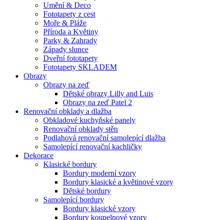
Umění & Deco
Fototapety z cest
Moře & Pláže
Příroda a Květiny
Parky & Zahrady
Západy slunce
Dveřní fototapety
Fototapety SKLADEM
Obrazy
Obrazy na zeď
Dětské obrazy Lilly and Luis
Obrazy na zeď Patel 2
Renovační obklady a dlažba
Obkladové kuchyňské panely
Renovační obklady stěn
Podlahová renovační samolepící dlažba
Samolepící renovační kachličky
Dekorace
Klasické bordury
Bordury moderní vzory
Bordury klasické a květinové vzory
Dětské bordury
Samolepící bordury
Bordury klasické vzory
Bordury koupelnové vzory