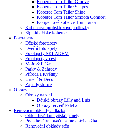
Koberce Tom Tailor Groove
Koberce Tom Tailor Shapes
Koberce Tom Tailor Shine
Koberce Tom Tailor Smooth Comfort
Koupelnové koberce Tom Tailor
Kobercové protiskluzové podložky
Sigikid dětské koberce
Fototapety
Dětské fototapety
Dveřní fototapety
Fototapety SKLADEM
Fototapety z cest
Moře & Pláže
Parky & Zahrady
Příroda a Květiny
Umění & Deco
Západy slunce
Obrazy
Obrazy na zeď
Dětské obrazy Lilly and Luis
Obrazy na zeď Patel 2
Renovační obklady a dlažba
Obkladové kuchyňské panely
Podlahová renovační samolepící dlažba
Renovační obklady stěn