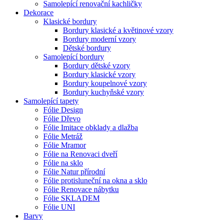
Samolepící renovační kachličky
Dekorace
Klasické bordury
Bordury klasické a květinové vzory
Bordury moderní vzory
Dětské bordury
Samolepící bordury
Bordury dětské vzory
Bordury klasické vzory
Bordury koupelnové vzory
Bordury kuchyňské vzory
Samolepící tapety
Fólie Design
Fólie Dřevo
Fólie Imitace obklady a dlažba
Fólie Metráž
Fólie Mramor
Fólie na Renovaci dveří
Fólie na sklo
Fólie Natur přírodní
Fólie protisluneční na okna a sklo
Fólie Renovace nábytku
Fólie SKLADEM
Fólie UNI
Barvy