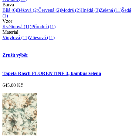
Barva
Bílá
(6)
Béžová
(2)
Červená
(2)
Modrá
(2)
Hnědá
(3)
Zelená
(11)
Šedá
(1)
Vzor
Květinová
(11)
Přírodní
(11)
Material
Vinylová
(11)
Vliesová
(11)
Zrušit výběr
Tapeta Rasch FLORENTINE 3, bambus zelená
645,00 Kč