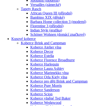
Spotlight (moderní)
Versailles (zámecké)
Tapety Rasch
African Queen III (přírodní)
Bambino XIX (dětské)
Barbara Home collection 3 (moderní)
Florentine 3 (přírodní)
Indian Style (grafika)
Schöner Wohnen (domácí značkové)
Kusové koberce
Koberce Brink and Campman
Koberce Atelier vlna
Koberce Decor
Koberce Estella
Koberce Florence Broadhurst
Koberce Harlequin
Koberce Laura Ashley
Koberce Marimekko vlna
Koberce Orla Kiely vlna
Koberce pro děti Brink and Campman
Koberce Pure Morris
Koberce Sanderson
Koberce Scion
Koberce vlněné Ted Baker
Koberce Wedgwood