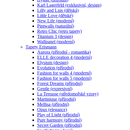
Karl Lagerfeld (exklusivní, design)
Lilly and Luis (dětská)
Little Love (dětské)
New Life (moderní)
Pintwalls (naturální)
Retro Chic (retro tapety)
Titanium 3 (design)
Wallpanel (moderní)
Tapety Erismann
Aurora (přírodní - romantika)
ELLE decoration 4 (moderní)
Elysium (design)
Evolution (přírodní)
Fashion for walls 4 (moderní)
Fashion for walls 5 (moderní)
Forest Dreams (přírodní)
Gentle (expresivní)
La Terrasse (středomořské vzory)
Martinique (přírodní)
Mellisa (přírodní)
Opus (elegance)
Play of Light (přírodní)
Pure harmony (přírodní)
Secret Garden (přírodní)