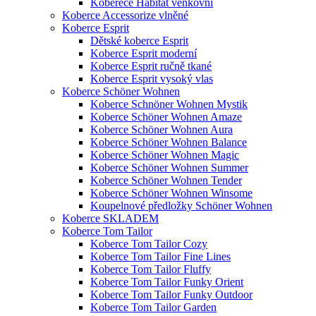
Koberece Habitat venkovní
Koberce Accessorize vlněné
Koberce Esprit
Dětské koberce Esprit
Koberce Esprit moderní
Koberce Esprit ručně tkané
Koberce Esprit vysoký vlas
Koberce Schöner Wohnen
Koberce Schnöner Wohnen Mystik
Koberce Schöner Wohnen Amaze
Koberce Schöner Wohnen Aura
Koberce Schöner Wohnen Balance
Koberce Schöner Wohnen Magic
Koberce Schöner Wohnen Summer
Koberce Schöner Wohnen Tender
Koberce Schöner Wohnen Winsome
Koupelnové předložky Schöner Wohnen
Koberce SKLADEM
Koberce Tom Tailor
Koberce Tom Tailor Cozy
Koberce Tom Tailor Fine Lines
Koberce Tom Tailor Fluffy
Koberce Tom Tailor Funky Orient
Koberce Tom Tailor Funky Outdoor
Koberce Tom Tailor Garden