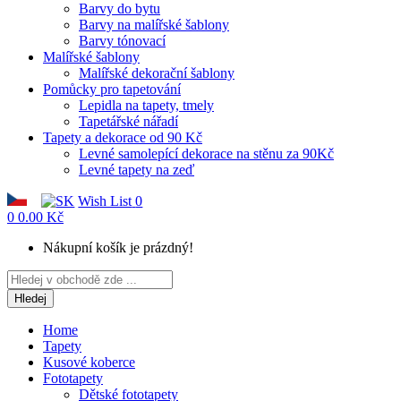
Barvy do bytu
Barvy na malířské šablony
Barvy tónovací
Malířské šablony
Malířské dekorační šablony
Pomůcky pro tapetování
Lepidla na tapety, tmely
Tapetářské nářadí
Tapety a dekorace od 90 Kč
Levné samolepící dekorace na stěnu za 90Kč
Levné tapety na zeď
Wish List
0
0
0.00 Kč
Nákupní košík je prázdný!
Hledej
Home
Tapety
Kusové koberce
Fototapety
Dětské fototapety