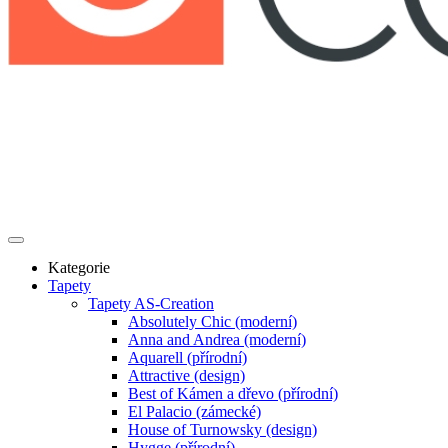
Kategorie
Tapety
Tapety AS-Creation
Absolutely Chic (moderní)
Anna and Andrea (moderní)
Aquarell (přírodní)
Attractive (design)
Best of Kámen a dřevo (přírodní)
El Palacio (zámecké)
House of Turnowsky (design)
Hygge (přírodní)