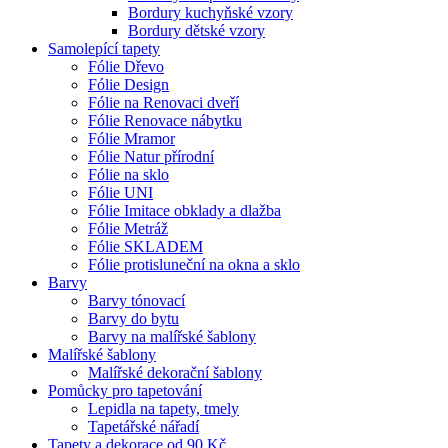
Bordury kuchyňské vzory
Bordury dětské vzory
Samolepící tapety
Fólie Dřevo
Fólie Design
Fólie na Renovaci dveří
Fólie Renovace nábytku
Fólie Mramor
Fólie Natur přírodní
Fólie na sklo
Fólie UNI
Fólie Imitace obklady a dlažba
Fólie Metráž
Fólie SKLADEM
Fólie protisluneční na okna a sklo
Barvy
Barvy tónovací
Barvy do bytu
Barvy na malířské šablony
Malířské šablony
Malířské dekorační šablony
Pomůcky pro tapetování
Lepidla na tapety, tmely
Tapetářské nářadí
Tapety a dekorace od 90 Kč