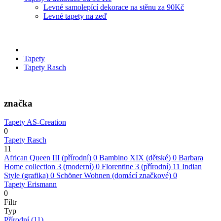
Levné samolepící dekorace na stěnu za 90Kč
Levné tapety na zeď
Tapety
Tapety Rasch
značka
Tapety AS-Creation
0
Tapety Rasch
11
African Queen III (přírodní)
0
Bambino XIX (dětské)
0
Barbara
Home collection 3 (moderní)
0
Florentine 3 (přírodní)
11
Indian
Style (grafika)
0
Schöner Wohnen (domácí značkové)
0
Tapety Erismann
0
Filtr
Typ
Přírodní
(11)