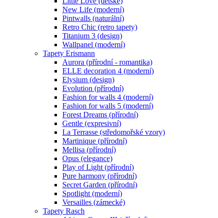
Little Love (dětské)
New Life (moderní)
Pintwalls (naturální)
Retro Chic (retro tapety)
Titanium 3 (design)
Wallpanel (moderní)
Tapety Erismann
Aurora (přírodní - romantika)
ELLE decoration 4 (moderní)
Elysium (design)
Evolution (přírodní)
Fashion for walls 4 (moderní)
Fashion for walls 5 (moderní)
Forest Dreams (přírodní)
Gentle (expresivní)
La Terrasse (středomořské vzory)
Martinique (přírodní)
Mellisa (přírodní)
Opus (elegance)
Play of Light (přírodní)
Pure harmony (přírodní)
Secret Garden (přírodní)
Spotlight (moderní)
Versailles (zámecké)
Tapety Rasch