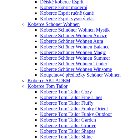
Dětské koberce Esprit
Koberce Esprit moderní
Koberce Esprit ručně tkané
Koberce Esprit vysoký vlas
Koberce Schöner Wohnen
Koberce Schnöner Wohnen Mystik
Koberce Schöner Wohnen Amaze
Koberce Schöner Wohnen Aura
Koberce Schöner Wohnen Balance
Koberce Schöner Wohnen Magic
Koberce Schöner Wohnen Summer
Koberce Schöner Wohnen Tender
Koberce Schöner Wohnen Winsome
Koupelnové předložky Schöner Wohnen
Koberce SKLADEM
Koberce Tom Tailor
Koberce Tom Tailor Cozy
Koberce Tom Tailor Fine Lines
Koberce Tom Tailor Fluffy
Koberce Tom Tailor Funky Orient
Koberce Tom Tailor Funky Outdoor
Koberce Tom Tailor Garden
Koberce Tom Tailor Groove
Koberce Tom Tailor Shapes
Koberce Tom Tailor Shine