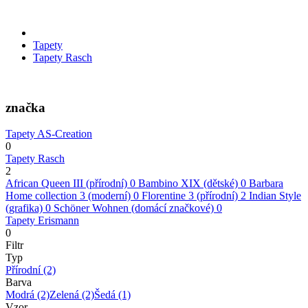
Tapety
Tapety Rasch
značka
Tapety AS-Creation
0
Tapety Rasch
2
African Queen III (přírodní)
0
Bambino XIX (dětské)
0
Barbara
Home collection 3 (moderní)
0
Florentine 3 (přírodní)
2
Indian Style
(grafika)
0
Schöner Wohnen (domácí značkové)
0
Tapety Erismann
0
Filtr
Typ
Přírodní
(2)
Barva
Modrá
(2)
Zelená
(2)
Šedá
(1)
Vzor