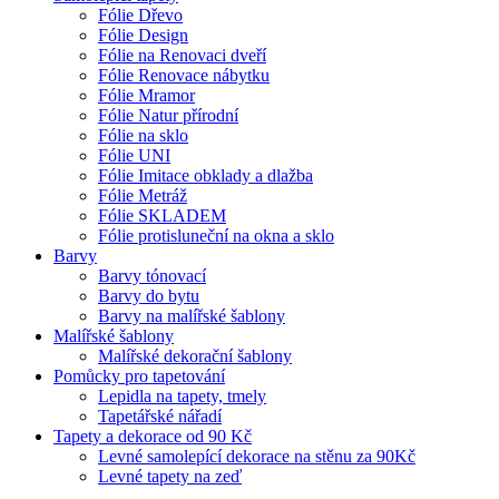
Fólie Dřevo
Fólie Design
Fólie na Renovaci dveří
Fólie Renovace nábytku
Fólie Mramor
Fólie Natur přírodní
Fólie na sklo
Fólie UNI
Fólie Imitace obklady a dlažba
Fólie Metráž
Fólie SKLADEM
Fólie protisluneční na okna a sklo
Barvy
Barvy tónovací
Barvy do bytu
Barvy na malířské šablony
Malířské šablony
Malířské dekorační šablony
Pomůcky pro tapetování
Lepidla na tapety, tmely
Tapetářské nářadí
Tapety a dekorace od 90 Kč
Levné samolepící dekorace na stěnu za 90Kč
Levné tapety na zeď