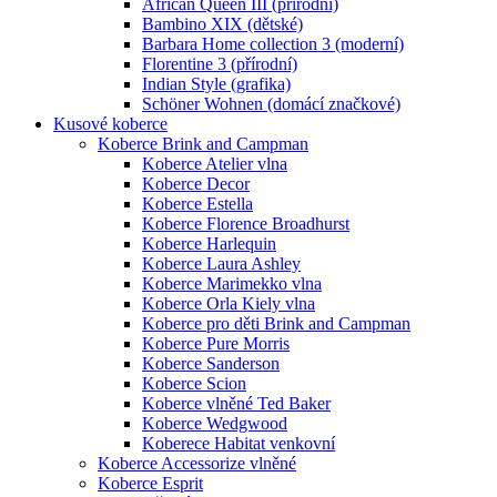
African Queen III (přírodní)
Bambino XIX (dětské)
Barbara Home collection 3 (moderní)
Florentine 3 (přírodní)
Indian Style (grafika)
Schöner Wohnen (domácí značkové)
Kusové koberce
Koberce Brink and Campman
Koberce Atelier vlna
Koberce Decor
Koberce Estella
Koberce Florence Broadhurst
Koberce Harlequin
Koberce Laura Ashley
Koberce Marimekko vlna
Koberce Orla Kiely vlna
Koberce pro děti Brink and Campman
Koberce Pure Morris
Koberce Sanderson
Koberce Scion
Koberce vlněné Ted Baker
Koberce Wedgwood
Koberece Habitat venkovní
Koberce Accessorize vlněné
Koberce Esprit