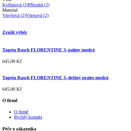
Květinová
(2)
Přírodní
(2)
Material
Vinylová
(2)
Vliesová
(2)
Zrušit výběr
Tapeta Rasch FLORENTINE 3, palmy modrá
645,00 Kč
Tapeta Rasch FLORENTINE 3, deštný prales modrá
645,00 Kč
O firmě
O firmě
Rychlý kontakt
Péče o zákazníka