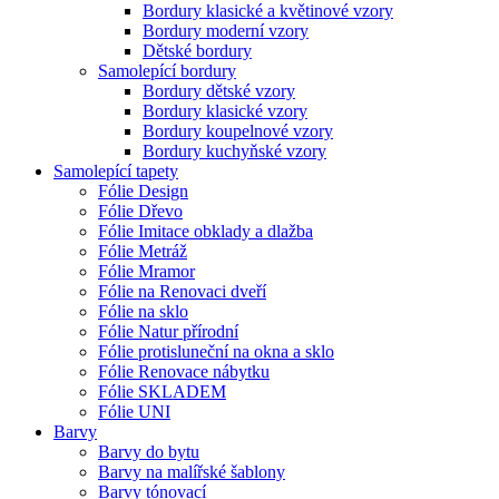
Bordury klasické a květinové vzory
Bordury moderní vzory
Dětské bordury
Samolepící bordury
Bordury dětské vzory
Bordury klasické vzory
Bordury koupelnové vzory
Bordury kuchyňské vzory
Samolepící tapety
Fólie Design
Fólie Dřevo
Fólie Imitace obklady a dlažba
Fólie Metráž
Fólie Mramor
Fólie na Renovaci dveří
Fólie na sklo
Fólie Natur přírodní
Fólie protisluneční na okna a sklo
Fólie Renovace nábytku
Fólie SKLADEM
Fólie UNI
Barvy
Barvy do bytu
Barvy na malířské šablony
Barvy tónovací