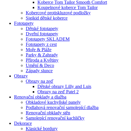
Koberce Tom Tailor Smooth Comfort
Koupelnové koberce Tom Tailor
Kobercové protiskluzové podložky
Sigikid dětské koberce
Fototapety
Dětské fototapety
Dveřní fototapety
Fototapety SKLADEM
Fototapety z cest
Moře & Pláže
Parky & Zahrady
Příroda a Květiny
Umění & Deco
Západy slunce
Obrazy
Obrazy na zeď
Dětské obrazy Lilly and Luis
Obrazy na zeď Patel 2
Renovační obklady a dlažba
Obkladové kuchyňské panely
Podlahová renovační samolepící dlažba
Renovační obklady stěn
Samolepící renovační kachličky
Dekorace
Klasické bordury