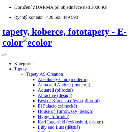
Doručení ZDARMA
při objednávce nad 3000 Kč
Rychlý kontakt +420 608 449 590
tapety, koberce, fototapety - E-
color
Kategorie
Tapety
Tapety AS-Creation
Absolutely Chic (moderní)
Anna and Andrea (moderní)
Aquarell (přírodní)
Attractive (design)
Best of Kámen a dřevo (přírodní)
El Palacio (zámecké)
House of Turnowsky (design)
Hygge (přírodní)
Karl Lagerfeld (exklusivní, design)
Lilly and Luis (dětská)