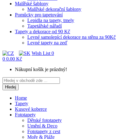
Malířské šablony
Malířské dekorační šablony
Pomůcky pro tapetování
Lepidla na tapety, tmely
Tapetářské nářadí
Tapety a dekorace od 90 Kč
Levné samolepící dekorace na stěnu za 90Kč
Levné tapety na zeď
Wish List
0
0
0.00 Kč
Nákupní košík je prázdný!
Hledej
Home
Tapety
Kusové koberce
Fototapety
Dětské fototapety
Umění & Deco
Fototapety z cest
Moře & Pláže