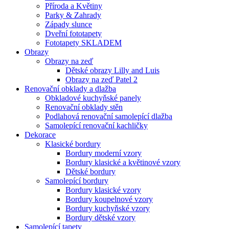
Příroda a Květiny
Parky & Zahrady
Západy slunce
Dveřní fototapety
Fototapety SKLADEM
Obrazy
Obrazy na zeď
Dětské obrazy Lilly and Luis
Obrazy na zeď Patel 2
Renovační obklady a dlažba
Obkladové kuchyňské panely
Renovační obklady stěn
Podlahová renovační samolepící dlažba
Samolepící renovační kachličky
Dekorace
Klasické bordury
Bordury moderní vzory
Bordury klasické a květinové vzory
Dětské bordury
Samolepící bordury
Bordury klasické vzory
Bordury koupelnové vzory
Bordury kuchyňské vzory
Bordury dětské vzory
Samolepící tapety