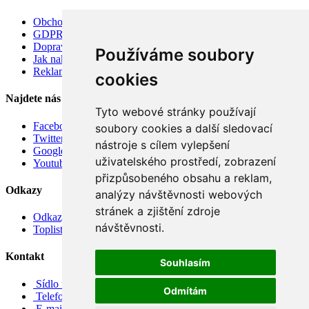
Obchodní podmínky
GDPR
Doprava
Používáme soubory
Jak nakupovat
Reklamace
cookies
Najdete nás
Tyto webové stránky používají
Facebook
soubory cookies a další sledovací
Twitter
nástroje s cílem vylepšení
Google
uživatelského prostředí, zobrazení
Youtube
přizpůsobeného obsahu a reklam,
Odkazy
analýzy návštěvnosti webových
stránek a zjištění zdroje
Odkazy
návštěvnosti.
Toplist
Kontakt
Souhlasím
Sídlo firmy: Boženy Němcové 739/1, Svitavy 568 02, CZ
Odmítám
Telefon: +420 608 449 590
E-mail: info@e-color.cz