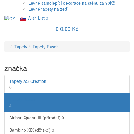
Levné samolepící dekorace na stěnu za 90Kč
Levné tapety na zeď
Wish List
0
0
0.00 Kč
Tapety
Tapety Rasch
značka
Tapety AS-Creation
0
Tapety Rasch
2
African Queen III (přírodní)
0
Bambino XIX (dětské)
0