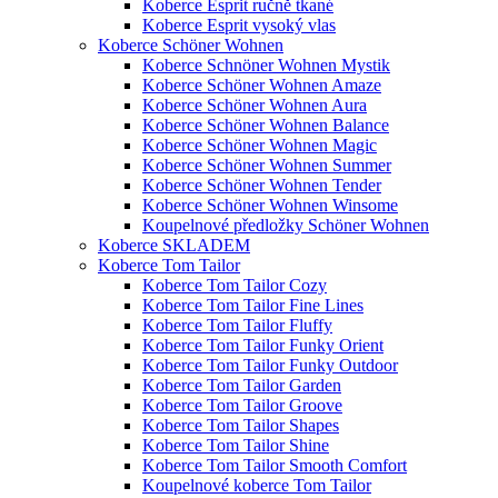
Koberce Esprit ručně tkané
Koberce Esprit vysoký vlas
Koberce Schöner Wohnen
Koberce Schnöner Wohnen Mystik
Koberce Schöner Wohnen Amaze
Koberce Schöner Wohnen Aura
Koberce Schöner Wohnen Balance
Koberce Schöner Wohnen Magic
Koberce Schöner Wohnen Summer
Koberce Schöner Wohnen Tender
Koberce Schöner Wohnen Winsome
Koupelnové předložky Schöner Wohnen
Koberce SKLADEM
Koberce Tom Tailor
Koberce Tom Tailor Cozy
Koberce Tom Tailor Fine Lines
Koberce Tom Tailor Fluffy
Koberce Tom Tailor Funky Orient
Koberce Tom Tailor Funky Outdoor
Koberce Tom Tailor Garden
Koberce Tom Tailor Groove
Koberce Tom Tailor Shapes
Koberce Tom Tailor Shine
Koberce Tom Tailor Smooth Comfort
Koupelnové koberce Tom Tailor