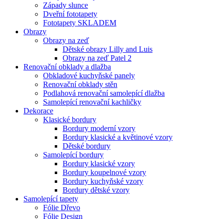
Západy slunce
Dveřní fototapety
Fototapety SKLADEM
Obrazy
Obrazy na zeď
Dětské obrazy Lilly and Luis
Obrazy na zeď Patel 2
Renovační obklady a dlažba
Obkladové kuchyňské panely
Renovační obklady stěn
Podlahová renovační samolepící dlažba
Samolepící renovační kachličky
Dekorace
Klasické bordury
Bordury moderní vzory
Bordury klasické a květinové vzory
Dětské bordury
Samolepící bordury
Bordury klasické vzory
Bordury koupelnové vzory
Bordury kuchyňské vzory
Bordury dětské vzory
Samolepící tapety
Fólie Dřevo
Fólie Design