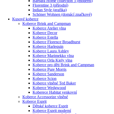
Barbara Home collection 3 (moderní)
Florentine 3 (přírodní)
Indian Style (grafika)
Schöner Wohnen (domácí značkové)
Kusové koberce
Koberce Brink and Campman
Koberce Atelier vlna
Koberce Decor
Koberce Estella
Koberce Florence Broadhurst
Koberce Harlequin
Koberce Laura Ashley
Koberce Marimekko vlna
Koberce Orla Kiely vlna
Koberce pro děti Brink and Campman
Koberce Pure Morris
Koberce Sanderson
Koberce Scion
Koberce vlněné Ted Baker
Koberce Wedgwood
Koberece Habitat venkovní
Koberce Accessorize vlněné
Koberce Esprit
Dětské koberce Esprit
Koberce Esprit moderní