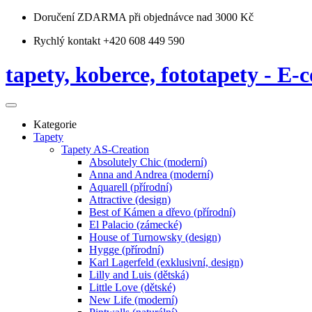
Doručení ZDARMA
při objednávce nad 3000 Kč
Rychlý kontakt +420 608 449 590
tapety, koberce, fototapety - E-c
Kategorie
Tapety
Tapety AS-Creation
Absolutely Chic (moderní)
Anna and Andrea (moderní)
Aquarell (přírodní)
Attractive (design)
Best of Kámen a dřevo (přírodní)
El Palacio (zámecké)
House of Turnowsky (design)
Hygge (přírodní)
Karl Lagerfeld (exklusivní, design)
Lilly and Luis (dětská)
Little Love (dětské)
New Life (moderní)