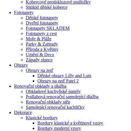
Kobercové protiskluzové podložky
Sigikid dětské koberce
Fototapety
Dětské fototapety
Dveřní fototapety
Fototapety SKLADEM
Fototapety z cest
Moře & Pláže
Parky & Zahrady
Příroda a Květiny
Umění & Deco
Západy slunce
Obrazy
Obrazy na zeď
Dětské obrazy Lilly and Luis
Obrazy na zeď Patel 2
Renovační obklady a dlažba
Obkladové kuchyňské panely
Podlahová renovační samolepící dlažba
Renovační obklady stěn
Samolepící renovační kachličky
Dekorace
Klasické bordury
Bordury klasické a květinové vzory
Bordury moderní vzory