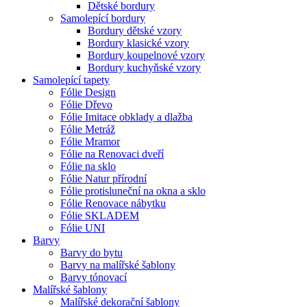
Dětské bordury
Samolepící bordury
Bordury dětské vzory
Bordury klasické vzory
Bordury koupelnové vzory
Bordury kuchyňské vzory
Samolepící tapety
Fólie Design
Fólie Dřevo
Fólie Imitace obklady a dlažba
Fólie Metráž
Fólie Mramor
Fólie na Renovaci dveří
Fólie na sklo
Fólie Natur přírodní
Fólie protisluneční na okna a sklo
Fólie Renovace nábytku
Fólie SKLADEM
Fólie UNI
Barvy
Barvy do bytu
Barvy na malířské šablony
Barvy tónovací
Malířské šablony
Malířské dekorační šablony