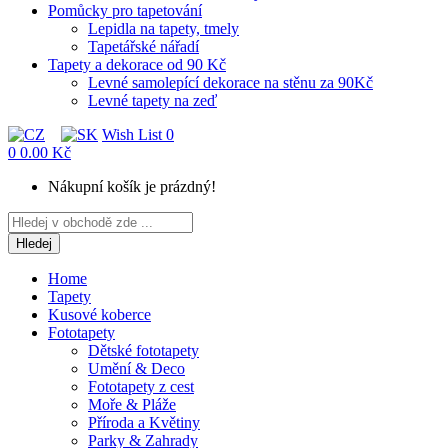
Pomůcky pro tapetování
Lepidla na tapety, tmely
Tapetářské nářadí
Tapety a dekorace od 90 Kč
Levné samolepící dekorace na stěnu za 90Kč
Levné tapety na zeď
Wish List
0
0
0.00 Kč
Nákupní košík je prázdný!
Hledej
Home
Tapety
Kusové koberce
Fototapety
Dětské fototapety
Umění & Deco
Fototapety z cest
Moře & Pláže
Příroda a Květiny
Parky & Zahrady