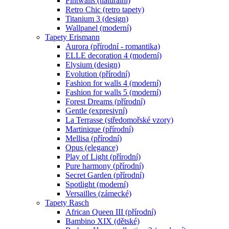
Pintwalls (naturální)
Retro Chic (retro tapety)
Titanium 3 (design)
Wallpanel (moderní)
Tapety Erismann
Aurora (přírodní - romantika)
ELLE decoration 4 (moderní)
Elysium (design)
Evolution (přírodní)
Fashion for walls 4 (moderní)
Fashion for walls 5 (moderní)
Forest Dreams (přírodní)
Gentle (expresivní)
La Terrasse (středomořské vzory)
Martinique (přírodní)
Mellisa (přírodní)
Opus (elegance)
Play of Light (přírodní)
Pure harmony (přírodní)
Secret Garden (přírodní)
Spotlight (moderní)
Versailles (zámecké)
Tapety Rasch
African Queen III (přírodní)
Bambino XIX (dětské)