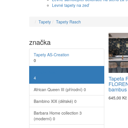
Levné tapety na zeď
Tapety
Tapety Rasch
značka
Tapety AS-Creation
0
Tapety Rasch
Tapeta 
4
FLOREN
bambus 
African Queen III (přírodní)
0
645,00 Kč
Bambino XIX (dětské)
0
Barbara Home collection 3
(moderní)
0