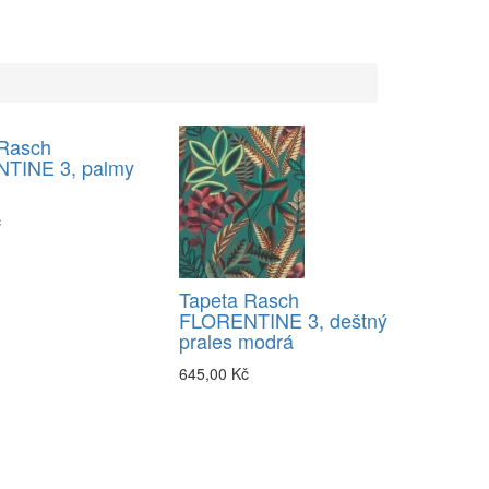
 Rasch
TINE 3, palmy
č
Tapeta Rasch
FLORENTINE 3, deštný
prales modrá
645,00 Kč