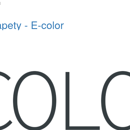
č
apety - E-color