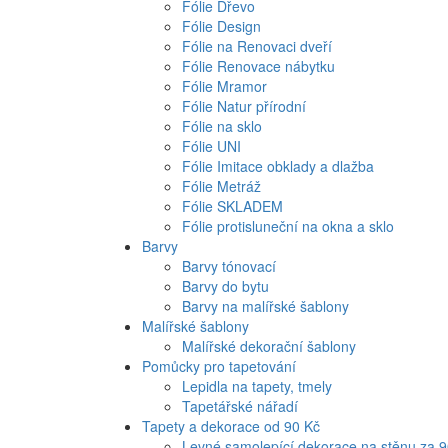
Fólie Dřevo
Fólie Design
Fólie na Renovaci dveří
Fólie Renovace nábytku
Fólie Mramor
Fólie Natur přírodní
Fólie na sklo
Fólie UNI
Fólie Imitace obklady a dlažba
Fólie Metráž
Fólie SKLADEM
Fólie protisluneční na okna a sklo
Barvy
Barvy tónovací
Barvy do bytu
Barvy na malířské šablony
Malířské šablony
Malířské dekorační šablony
Pomůcky pro tapetování
Lepidla na tapety, tmely
Tapetářské nářadí
Tapety a dekorace od 90 Kč
Levné samolepící dekorace na stěnu za 