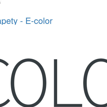
č
apety - E-color