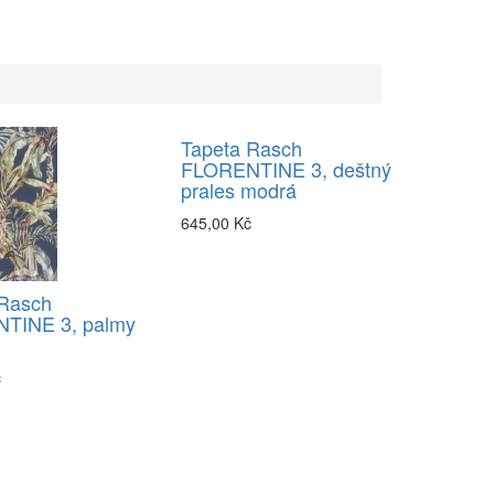
Tapeta Rasch
FLORENTINE 3, deštný
prales modrá
645,00 Kč
 Rasch
TINE 3, palmy
č