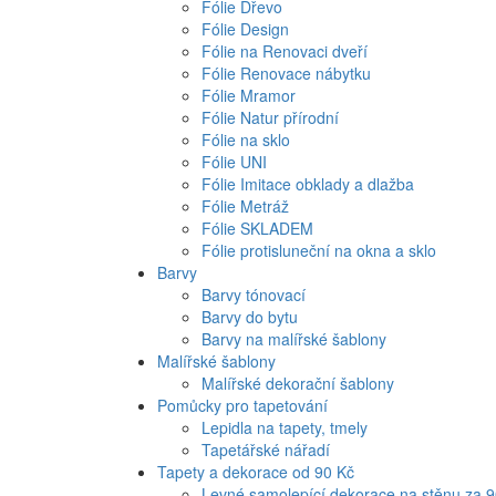
Fólie Dřevo
Fólie Design
Fólie na Renovaci dveří
Fólie Renovace nábytku
Fólie Mramor
Fólie Natur přírodní
Fólie na sklo
Fólie UNI
Fólie Imitace obklady a dlažba
Fólie Metráž
Fólie SKLADEM
Fólie protisluneční na okna a sklo
Barvy
Barvy tónovací
Barvy do bytu
Barvy na malířské šablony
Malířské šablony
Malířské dekorační šablony
Pomůcky pro tapetování
Lepidla na tapety, tmely
Tapetářské nářadí
Tapety a dekorace od 90 Kč
Levné samolepící dekorace na stěnu za 