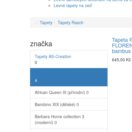
Levné tapety na zeď
Tapety
Tapety Rasch
Tapeta 
značka
FLOREN
bambus 
Tapety AS-Creation
645,00 Kč
0
Tapety Rasch
4
African Queen III (přírodní)
0
Bambino XIX (dětské)
0
Barbara Home collection 3
(moderní)
0