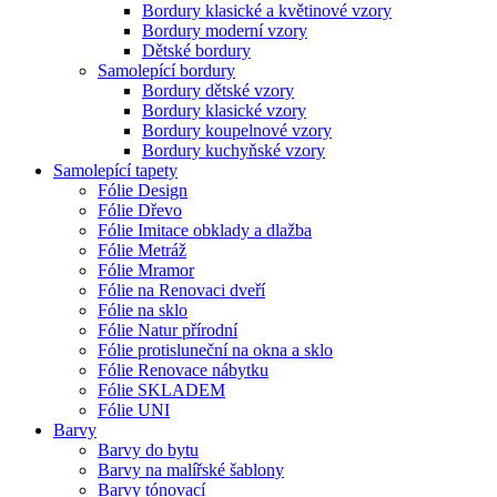
Bordury klasické a květinové vzory
Bordury moderní vzory
Dětské bordury
Samolepící bordury
Bordury dětské vzory
Bordury klasické vzory
Bordury koupelnové vzory
Bordury kuchyňské vzory
Samolepící tapety
Fólie Design
Fólie Dřevo
Fólie Imitace obklady a dlažba
Fólie Metráž
Fólie Mramor
Fólie na Renovaci dveří
Fólie na sklo
Fólie Natur přírodní
Fólie protisluneční na okna a sklo
Fólie Renovace nábytku
Fólie SKLADEM
Fólie UNI
Barvy
Barvy do bytu
Barvy na malířské šablony
Barvy tónovací