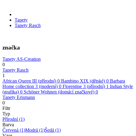
Tapety
Tapety Rasch
značka
Tapety AS-Creation
0
Tapety Rasch
1
African Queen III (přírodní)
0
Bambino XIX (dětské)
0
Barbara
Home collection 3 (moderní)
0
Florentine 3 (přírodní)
1
Indian Style
(grafika)
0
Schöner Wohnen (domácí značkové)
0
Tapety Erismann
0
Filtr
Typ
Přírodní
(1)
Barva
Červená
(1)
Modrá
(1)
Šedá
(1)
Vzor