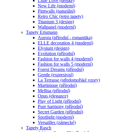
Little Love (dětské)
New Life (moderní)
Pintwalls (naturální)
Retro Chic (retro tapety)
Titanium 3 (design)
Wallpanel (moderní)
Tapety Erismann
Aurora (přírodní - romantika)
ELLE decoration 4 (moderní)
Elysium (design)
Evolution (přírodní)
Fashion for walls 4 (moderní)
Fashion for walls 5 (moderní)
Forest Dreams (přírodní)
Gentle (expresivní)
La Terrasse (středomořské vzory)
Martinique (přírodní)
Mellisa (přírodní)
Opus (elegance)
Play of Light (přírodní)
Pure harmony (přírodní)
Secret Garden (přírodní)
Spotlight (moderní)
Versailles (zámecké)
Tapety Rasch