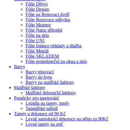
Fólie Dřevo
Fólie Design
Fólie na Renovaci dveří
Fólie Renovace nábytku
Fólie Mramor
Fólie Natur přírodní
Fólie na sklo
Fólie UNI
Fólie Imitace obklady a dlažba
Fólie Metráž
Fólie SKLADEM
Fólie protisluneční na okna a sklo
Barvy
Barvy tónovací
Barvy do bytu
Barvy na malířské šablony
Malířské šablony
Malířské dekorační šablony
Pomůcky pro tapetování
Lepidla na tapety, tmely
Tapetářské nářadí
Tapety a dekorace od 90 Kč
Levné samolepící dekorace na stěnu za 90Kč
Levné tapety na zeď