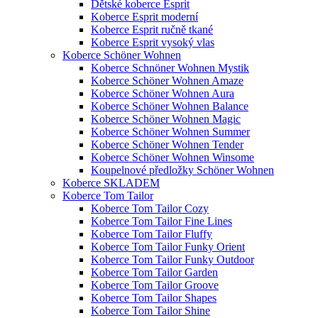
Dětské koberce Esprit
Koberce Esprit moderní
Koberce Esprit ručně tkané
Koberce Esprit vysoký vlas
Koberce Schöner Wohnen
Koberce Schnöner Wohnen Mystik
Koberce Schöner Wohnen Amaze
Koberce Schöner Wohnen Aura
Koberce Schöner Wohnen Balance
Koberce Schöner Wohnen Magic
Koberce Schöner Wohnen Summer
Koberce Schöner Wohnen Tender
Koberce Schöner Wohnen Winsome
Koupelnové předložky Schöner Wohnen
Koberce SKLADEM
Koberce Tom Tailor
Koberce Tom Tailor Cozy
Koberce Tom Tailor Fine Lines
Koberce Tom Tailor Fluffy
Koberce Tom Tailor Funky Orient
Koberce Tom Tailor Funky Outdoor
Koberce Tom Tailor Garden
Koberce Tom Tailor Groove
Koberce Tom Tailor Shapes
Koberce Tom Tailor Shine