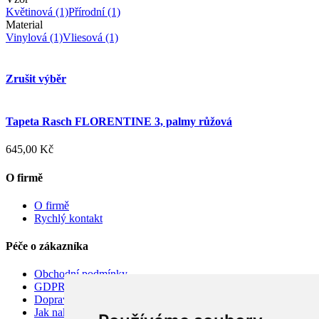
Květinová
(1)
Přírodní
(1)
Material
Vinylová
(1)
Vliesová
(1)
Zrušit výběr
Tapeta Rasch FLORENTINE 3, palmy růžová
645,00 Kč
O firmě
O firmě
Rychlý kontakt
Péče o zákazníka
Obchodní podmínky
GDPR
Doprava
Jak nakupovat