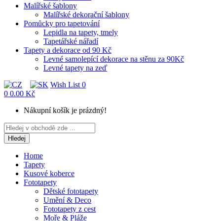
Malířské šablony
Malířské dekorační šablony
Pomůcky pro tapetování
Lepidla na tapety, tmely
Tapetářské nářadí
Tapety a dekorace od 90 Kč
Levné samolepící dekorace na stěnu za 90Kč
Levné tapety na zeď
Wish List
0
0
0.00 Kč
Nákupní košík je prázdný!
Hledej
Home
Tapety
Kusové koberce
Fototapety
Dětské fototapety
Umění & Deco
Fototapety z cest
Moře & Pláže