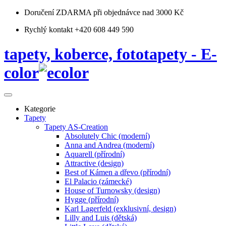
Doručení ZDARMA
při objednávce nad 3000 Kč
Rychlý kontakt +420 608 449 590
tapety, koberce, fototapety - E-
color
Kategorie
Tapety
Tapety AS-Creation
Absolutely Chic (moderní)
Anna and Andrea (moderní)
Aquarell (přírodní)
Attractive (design)
Best of Kámen a dřevo (přírodní)
El Palacio (zámecké)
House of Turnowsky (design)
Hygge (přírodní)
Karl Lagerfeld (exklusivní, design)
Lilly and Luis (dětská)