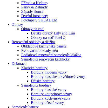
Příroda a Květiny
Parky & Zahrady
Západy slunce
Dveřní fototapety
Fototapety SKLADEM
Obrazy
Obrazy na zeď
Dětské obrazy Lilly and Luis
Obrazy na zeď Patel 2
Renovační obklady a dlažba
Obkladové kuchyňské panely
Renovační obklady stěn
Podlahová renovační samolepící dlažba
Samolepící renovační kachličky
Dekorace
Klasické bordury
Bordury moderní vzory
Bordury klasické a květinové vzory
Dětské bordury
Samolepící bordury
Bordury klasické vzory
Bordury koupelnové vzory
Bordury kuchyňské vzory
Bordury dětské vzory
Samolepící tapety