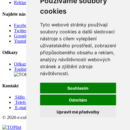
Používáme soubory
Reklamace
cookies
Najdete nás
Tyto webové stránky používají
Facebook
Twitter
soubory cookies a další sledovací
Google
nástroje s cílem vylepšení
Youtube
uživatelského prostředí, zobrazení
přizpůsobeného obsahu a reklam,
Odkazy
analýzy návštěvnosti webových
Odkazy
stránek a zjištění zdroje
Toplist
návštěvnosti.
Kontakt
Souhlasím
Sídlo firmy: Boženy Němcové 739/1, Svitavy 568 02, CZ
Odmítám
Telefon: +420 608 449 590
E-mail: info@e-color.cz
Upravit mé předvolby
© 2026 e-color.cz