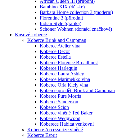
African Queen III (přírodní)
Bambino XIX (dětské)
Barbara Home collection 3 (moderní)
Florentine 3 (přírodní)
Indian Style (grafika)
Schöner Wohnen (domácí značkové)
Kusové koberce
Koberce Brink and Campman
Koberce Atelier vlna
Koberce Decor
Koberce Estella
Koberce Florence Broadhurst
Koberce Harlequin
Koberce Laura Ashley
Koberce Marimekko vlna
Koberce Orla Kiely vlna
Koberce pro děti Brink and Campman
Koberce Pure Morris
Koberce Sanderson
Koberce Scion
Koberce vlněné Ted Baker
Koberce Wedgwood
Koberece Habitat venkovní
Koberce Accessorize vlněné
Koberce Esprit