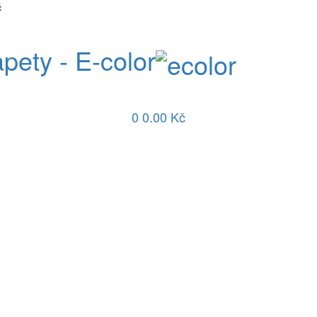
č
apety - E-color
0
0.00 Kč