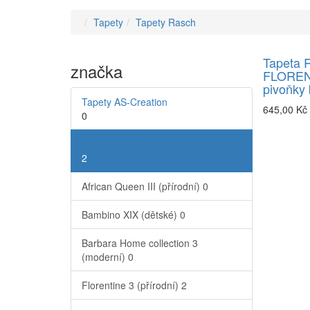
Tapety
Tapety Rasch
Tapeta 
značka
FLOREN
pivoňky
Tapety AS-Creation
645,00 Kč
0
Tapety Rasch
2
African Queen III (přírodní)
0
Bambino XIX (dětské)
0
Barbara Home collection 3
(moderní)
0
Florentine 3 (přírodní)
2