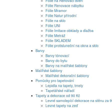
Fólie na Renovaci dveří
Fólie Renovace nábytku
Fólie Mramor
Fólie Natur přírodní
Fólie na sklo
Fólie UNI
Fólie Imitace obklady a dlažba
Fólie Metráž
Fólie SKLADEM
Fólie protisluneční na okna a sklo
Barvy
Barvy tónovací
Barvy do bytu
Barvy na malířské šablony
Malířské šablony
Malířské dekorační šablony
Pomůcky pro tapetování
Lepidla na tapety, tmely
Tapetářské nářadí
Tapety a dekorace od 90 Kč
Levné samolepící dekorace na stěnu za 
Levné tapety na zeď