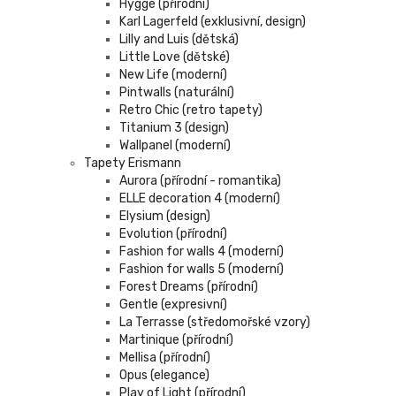
Hygge (přírodní)
Karl Lagerfeld (exklusivní, design)
Lilly and Luis (dětská)
Little Love (dětské)
New Life (moderní)
Pintwalls (naturální)
Retro Chic (retro tapety)
Titanium 3 (design)
Wallpanel (moderní)
Tapety Erismann
Aurora (přírodní - romantika)
ELLE decoration 4 (moderní)
Elysium (design)
Evolution (přírodní)
Fashion for walls 4 (moderní)
Fashion for walls 5 (moderní)
Forest Dreams (přírodní)
Gentle (expresivní)
La Terrasse (středomořské vzory)
Martinique (přírodní)
Mellisa (přírodní)
Opus (elegance)
Play of Light (přírodní)