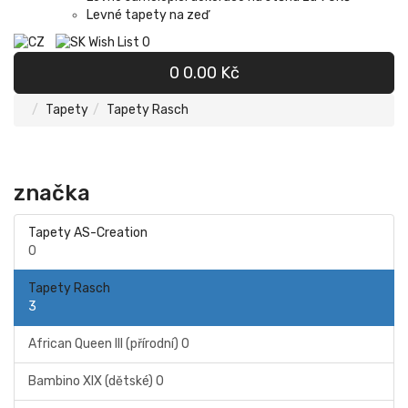
Levné tapety na zeď
Wish List
0
0
0.00 Kč
Tapety
Tapety Rasch
značka
Tapety AS-Creation
0
Tapety Rasch
3
African Queen III (přírodní)
0
Bambino XIX (dětské)
0